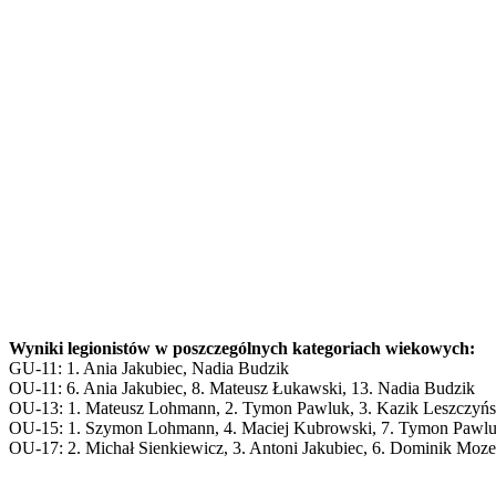
Wyniki legionistów w poszczególnych kategoriach wiekowych:
GU-11: 1. Ania Jakubiec, Nadia Budzik
OU-11: 6. Ania Jakubiec, 8. Mateusz Łukawski, 13. Nadia Budzik
OU-13: 1. Mateusz Lohmann, 2. Tymon Pawluk, 3. Kazik Leszczyński
OU-15: 1. Szymon Lohmann, 4. Maciej Kubrowski, 7. Tymon Pawluk, 
OU-17: 2. Michał Sienkiewicz, 3. Antoni Jakubiec, 6. Dominik Mo