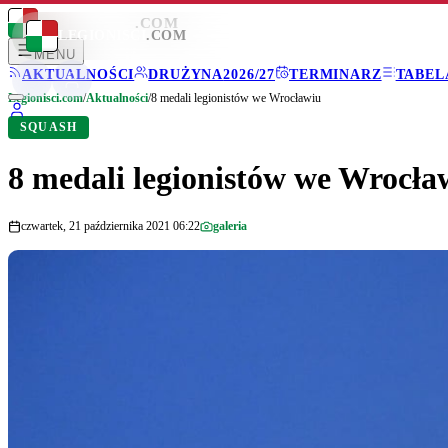
LEGIONISCI
.COM
LEGIONISCI
.COM
MENU
AKTUALNOŚCI
DRUŻYNA
2026/27
TERMINARZ
TABEL
Legionisci.com
/
Aktualności
/
8 medali legionistów we Wrocławiu
SQUASH
8 medali legionistów we Wrocła
czwartek, 21 października 2021 06:22
galeria