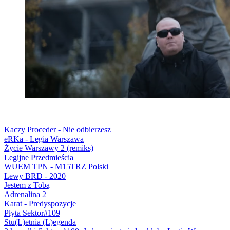
Kaczy Proceder - Nie odbierzesz
eRKa - Legia Warszawa
Życie Warszawy 2 (remiks)
Legijne Przedmieścia
WUEM TPN - M15TRZ Polski
Lewy BRD - 2020
Jestem z Tobą
Adrenalina 2
Karat - Predyspozycje
Płyta Sektor#109
Stu(L)etnia (L)egenda