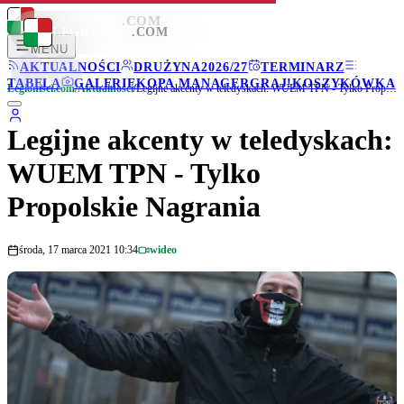
LEGIONISCI
.COM
LEGIONISCI
.COM
MENU
AKTUALNOŚCI
DRUŻYNA
2026/27
TERMINARZ
TABELA
GALERIE
KOPA MANAGER
GRAJ!
KOSZYKÓWKA
Legionisci.com
/
Aktualności
/
Legijne akcenty w teledyskach: WUEM TPN - Tylko Propolskie Nagrania
Legijne akcenty w teledyskach:
WUEM TPN - Tylko
Propolskie Nagrania
środa, 17 marca 2021 10:34
wideo