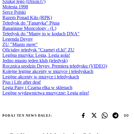
Szukaj tego (Dixon37)
Molesta 1998
Serce Polski
Razem Ponad Kilo (RPK)
Teledysk do "Fanatyka" Pjusa
Bananique Musicology - (L)
Teledysk do "Mamy to w kodach DNA"
Legenda Deyny
ZU "Miasto moje"
Oficjalny teledysk "Czarnej eLki" ZU
Legijna muzyka: Legia, Legia gola!
Jedno miasto jeden klub (teledysk)
Rocznica urodzin Deyny. Premiera teledysku (VIDEO)
Kolejne legijne akcenty w muzyce i teledyskach
Legijne akcenty w muzyce i teledyskach
Pjus i Life after deaf
Legia Pany i Czarna elka w sklepach
Legijne wydawnictwa muzyczne: Legia górą!
PODAJ TEN NEWS DALEJ: