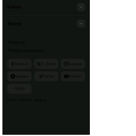
Kibice
Sporty
Redakcja
Polityka prywatności
Facebook
X / Twitter
Instagram
Telegram
TikTok
YouTube
RSS
Projekt i wykonanie:
24style.pl