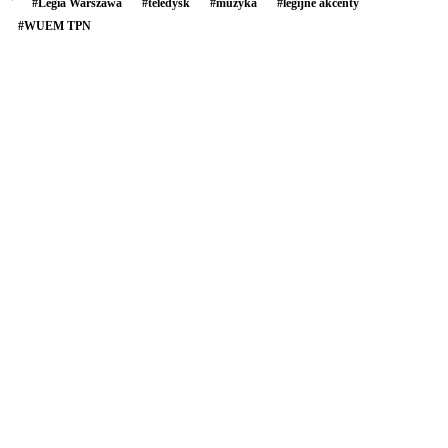
#
Legia Warszawa
#
teledysk
#
muzyka
#
legijne akcenty
#
WUEM TPN