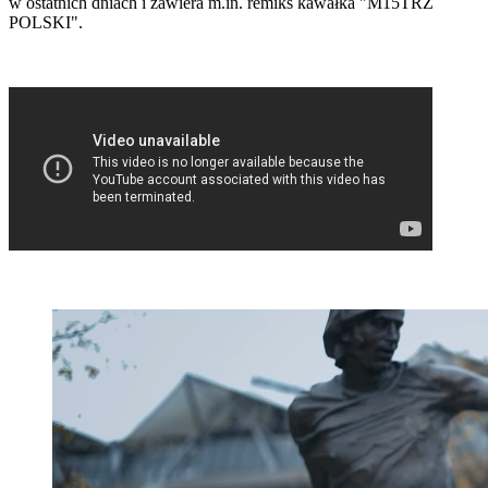
w ostatnich dniach i zawiera m.in. remiks kawałka "M15TRZ
POLSKI".