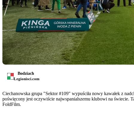
Bodziach
Legionisci.com
Ciechanowska grupa "Sektor #109" wypuściła nowy kawałek z nadch
poświęcony jest oczywiście najwspanialszemu klubowi na świecie. Tak
FoldFilm.