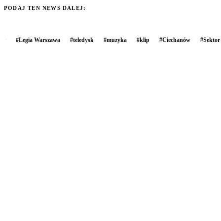
PODAJ TEN NEWS DALEJ:
#
Legia Warszawa
#
teledysk
#
muzyka
#
klip
#
Ciechanów
#
Sektor