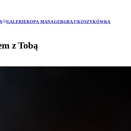
A
GALERIE
KOPA MANAGER
GRAJ!
KOSZYKÓWKA
em z Tobą