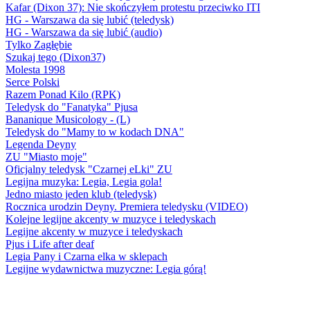
Kafar (Dixon 37): Nie skończyłem protestu przeciwko ITI
HG - Warszawa da się lubić (teledysk)
HG - Warszawa da się lubić (audio)
Tylko Zagłębie
Szukaj tego (Dixon37)
Molesta 1998
Serce Polski
Razem Ponad Kilo (RPK)
Teledysk do "Fanatyka" Pjusa
Bananique Musicology - (L)
Teledysk do "Mamy to w kodach DNA"
Legenda Deyny
ZU "Miasto moje"
Oficjalny teledysk "Czarnej eLki" ZU
Legijna muzyka: Legia, Legia gola!
Jedno miasto jeden klub (teledysk)
Rocznica urodzin Deyny. Premiera teledysku (VIDEO)
Kolejne legijne akcenty w muzyce i teledyskach
Legijne akcenty w muzyce i teledyskach
Pjus i Life after deaf
Legia Pany i Czarna elka w sklepach
Legijne wydawnictwa muzyczne: Legia górą!