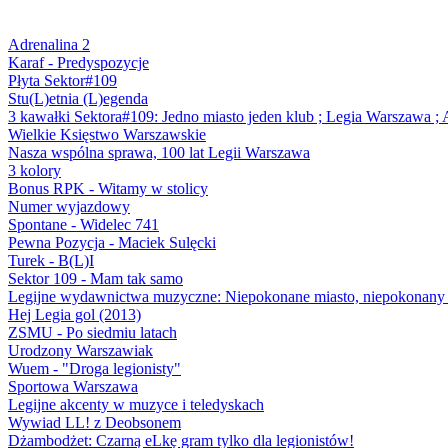
Adrenalina 2
Karaf - Predyspozycje
Płyta Sektor#109
Stu(L)etnia (L)egenda
3 kawałki Sektora#109: Jedno miasto jeden klub ; Legia Warszawa ; 
Wielkie Księstwo Warszawskie
Nasza wspólna sprawa, 100 lat Legii Warszawa
3 kolory
Bonus RPK - Witamy w stolicy
Numer wyjazdowy
Spontane - Widelec 741
Pewna Pozycja - Maciek Sulęcki
Turek - B(L)I
Sektor 109 - Mam tak samo
Legijne wydawnictwa muzyczne: Niepokonane miasto, niepokonany
Hej Legia gol (2013)
ZSMU - Po siedmiu latach
Urodzony Warszawiak
Wuem - "Droga legionisty"
Sportowa Warszawa
Legijne akcenty w muzyce i teledyskach
Wywiad LL! z Deobsonem
Dżambodżet: Czarną eLkę gram tylko dla legionistów!