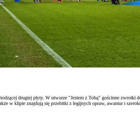
odzącej drugiej płyty. W utworze "Jestem z Tobą" gościnne zwrotki
że w klipie znajdują się przebitki z legijnych opraw, awantur i szerok