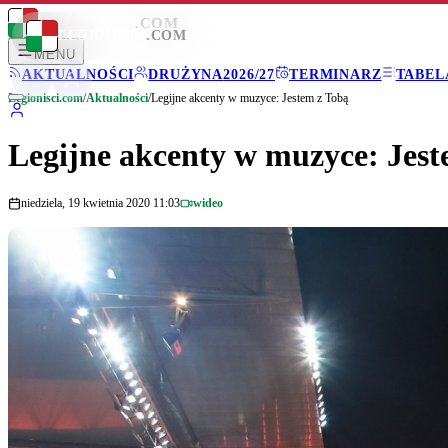
LEGIONISCI
.COM
LEGIONISCI
.COM
MENU
AKTUALNOŚCI
DRUŻYNA
2026/27
TERMINARZ
TABEL
Legionisci.com
/
Aktualności
/
Legijne akcenty w muzyce: Jestem z Tobą
Legijne akcenty w muzyce: Jest
niedziela, 19 kwietnia 2020 11:03
wideo