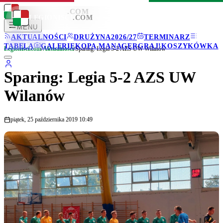
LEGIONISCI
.COM
LEGIONISCI
.COM
MENU
AKTUALNOŚCI
DRUŻYNA
2026/27
TERMINARZ
TABELA
GALERIE
KOPA MANAGER
GRAJ!
KOSZYKÓWKA
Legionisci.com
/
Aktualności
/
Sparing: Legia 5-2 AZS UW Wilanów
Sparing: Legia 5-2 AZS UW
Wilanów
piątek, 25 października 2019 10:49