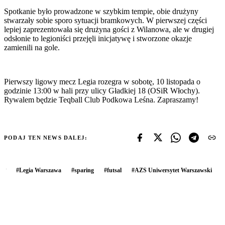
Spotkanie było prowadzone w szybkim tempie, obie drużyny
stwarzały sobie sporo sytuacji bramkowych. W pierwszej części
lepiej zaprezentowała się drużyna gości z Wilanowa, ale w drugiej
odsłonie to legioniści przejęli inicjatywę i stworzone okazje
zamienili na gole.
Pierwszy ligowy mecz Legia rozegra w sobotę, 10 listopada o
godzinie 13:00 w hali przy ulicy Gładkiej 18 (OSiR Włochy).
Rywalem będzie Teqball Club Podkowa Leśna. Zapraszamy!
PODAJ TEN NEWS DALEJ:
#
Legia Warszawa
#
sparing
#
futsal
#
AZS Uniwersytet Warszawski