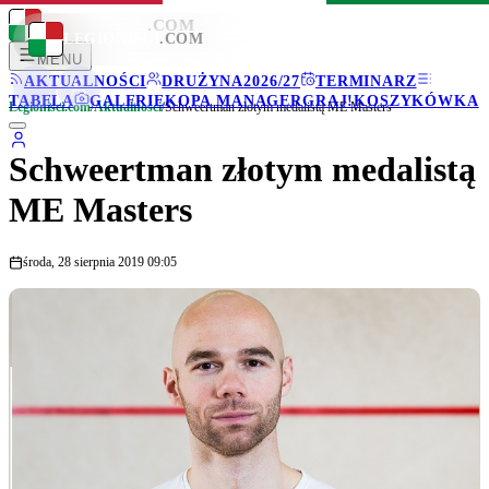
LEGIONISCI
.COM
LEGIONISCI
.COM
MENU
AKTUALNOŚCI
DRUŻYNA
2026/27
TERMINARZ
TABELA
GALERIE
KOPA MANAGER
GRAJ!
KOSZYKÓWKA
Legionisci.com
/
Aktualności
/
Schweertman złotym medalistą ME Masters
Schweertman złotym medalistą
ME Masters
środa, 28 sierpnia 2019 09:05