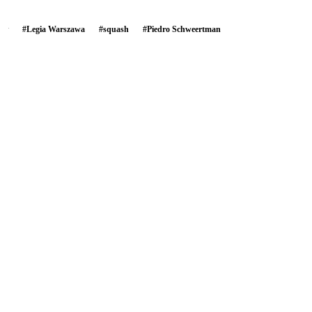
#
Legia Warszawa
#
squash
#
Piedro Schweertman