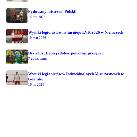
Pytlowany mistrzem Polski!
14 cze 2026
Wyniki legionistów na turnieju LVK 2026 w Niemczech
19 maj 2026
Deziel Jr: Lepiej zdobyć punkt niż przegrać
7 godz. temu
Wyniki legionistów w Indywidualnych Mistrzostwach w
Gdańsku
18 lis 2024