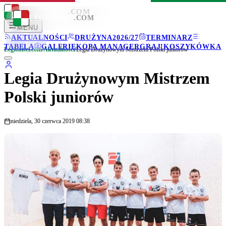
LEGIONISCI
.COM
LEGIONISCI
.COM
MENU
AKTUALNOŚCI
DRUŻYNA
2026/27
TERMINARZ
TABELA
GALERIE
KOPA MANAGER
GRAJ!
KOSZYKÓWKA
Legionisci.com
/
Aktualności
/
Legia Drużynowym Mistrzem Polski juniorów
Legia Drużynowym Mistrzem
Polski juniorów
niedziela, 30 czerwca 2019 08:38