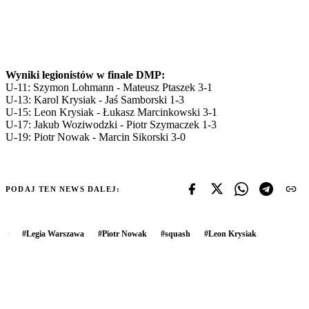
Wyniki legionistów w finale DMP:
U-11: Szymon Lohmann - Mateusz Ptaszek 3-1
U-13: Karol Krysiak - Jaś Samborski 1-3
U-15: Leon Krysiak - Łukasz Marcinkowski 3-1
U-17: Jakub Woziwodzki - Piotr Szymaczek 1-3
U-19: Piotr Nowak - Marcin Sikorski 3-0
PODAJ TEN NEWS DALEJ:
#
Legia Warszawa
#
Piotr Nowak
#
squash
#
Leon Krysiak