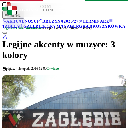
LEGIONISCI
.COM
LEGIONISCI
.COM
MENU
AKTUALNOŚCI
DRUŻYNA
2026/27
TERMINARZ
TABELA
GALERIE
KOPA MANAGER
GRAJ!
KOSZYKÓWKA
Legionisci.com
/
Aktualności
/
Legijne akcenty w muzyce: 3 kolory
Legijne akcenty w muzyce: 3
kolory
piątek, 4 listopada 2016 12:00
wideo