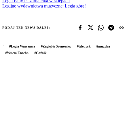
Legia Pany i Czarna elka w sklepach
Legijne wydawnictwa muzyczne: Legia górą!
PODAJ TEN NEWS DALEJ:
#
Legia Warszawa
#
Zagłębie Sosnowiec
#
teledysk
#
muzyka
#
Wuem Enceha
#
Gaźnik