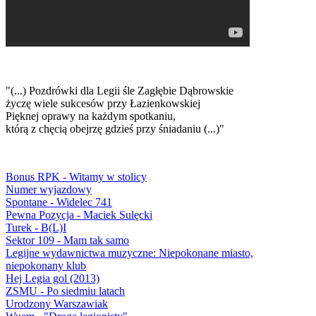
"(...) Pozdrówki dla Legii śle Zagłębie Dąbrowskie
życzę wiele sukcesów przy Łazienkowskiej
Pięknej oprawy na każdym spotkaniu,
którą z chęcią obejrzę gdzieś przy śniadaniu (...)"
Bonus RPK - Witamy w stolicy
Numer wyjazdowy
Spontane - Widelec 741
Pewna Pozycja - Maciek Sulęcki
Turek - B(L)I
Sektor 109 - Mam tak samo
Legijne wydawnictwa muzyczne: Niepokonane miasto,
niepokonany klub
Hej Legia gol (2013)
ZSMU - Po siedmiu latach
Urodzony Warszawiak