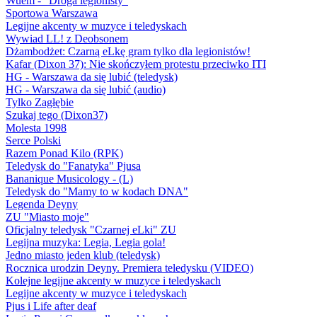
Wuem - "Droga legionisty"
Sportowa Warszawa
Legijne akcenty w muzyce i teledyskach
Wywiad LL! z Deobsonem
Dżambodżet: Czarną eLkę gram tylko dla legionistów!
Kafar (Dixon 37): Nie skończyłem protestu przeciwko ITI
HG - Warszawa da się lubić (teledysk)
HG - Warszawa da się lubić (audio)
Tylko Zagłębie
Szukaj tego (Dixon37)
Molesta 1998
Serce Polski
Razem Ponad Kilo (RPK)
Teledysk do "Fanatyka" Pjusa
Bananique Musicology - (L)
Teledysk do "Mamy to w kodach DNA"
Legenda Deyny
ZU "Miasto moje"
Oficjalny teledysk "Czarnej eLki" ZU
Legijna muzyka: Legia, Legia gola!
Jedno miasto jeden klub (teledysk)
Rocznica urodzin Deyny. Premiera teledysku (VIDEO)
Kolejne legijne akcenty w muzyce i teledyskach
Legijne akcenty w muzyce i teledyskach
Pjus i Life after deaf