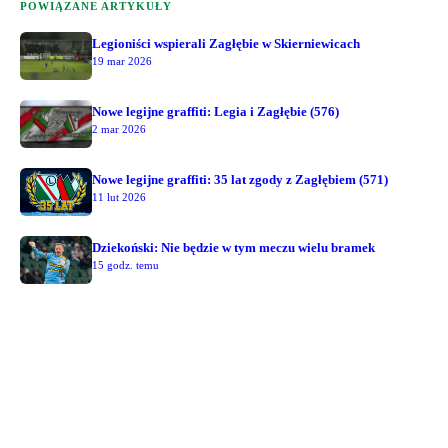
POWIĄZANE ARTYKUŁY
Legioniści wspierali Zagłębie w Skierniewicach
19 mar 2026
Nowe legijne graffiti: Legia i Zagłębie (576)
2 mar 2026
Nowe legijne graffiti: 35 lat zgody z Zagłębiem (571)
11 lut 2026
Dziekoński: Nie będzie w tym meczu wielu bramek
15 godz. temu