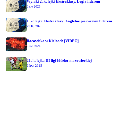
Wyniki 2. kolejki Ekstraklasy. Legia liderem
3 sie 2026
1. kolejka Ekstraklasy: Zagłębie pierwszym liderem
27 lip 2026
Racowisko w Kielcach [VIDEO]
9 sie 2026
21. kolejka III ligi łódzko-mazowieckiej
2 kwi 2015