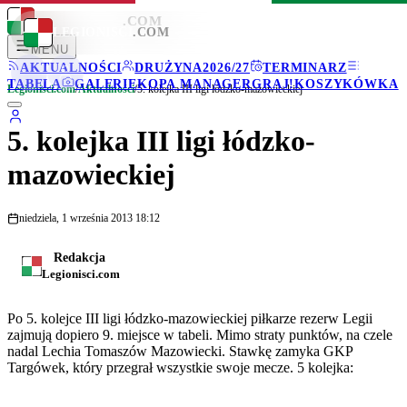
LEGIONISCI
.COM
LEGIONISCI
.COM
MENU
AKTUALNOŚCI
DRUŻYNA
2026/27
TERMINARZ
TABELA
GALERIE
KOPA MANAGER
GRAJ!
KOSZYKÓWKA
Legionisci.com
/
Aktualności
/
5. kolejka III ligi łódzko-mazowieckiej
5. kolejka III ligi łódzko-
mazowieckiej
niedziela, 1 września 2013 18:12
Redakcja
Legionisci.com
Po 5. kolejce III ligi łódzko-mazowieckiej piłkarze rezerw Legii
zajmują dopiero 9. miejsce w tabeli. Mimo straty punktów, na czele
nadal Lechia Tomaszów Mazowiecki. Stawkę zamyka GKP
Targówek, który przegrał wszystkie swoje mecze. 5 kolejka: