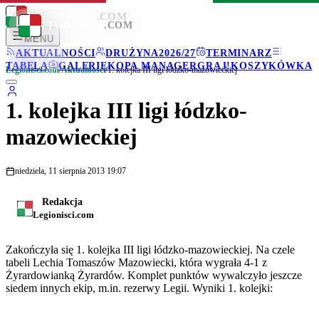
LEGIONISCI
.COM
LEGIONISCI
.COM
MENU
AKTUALNOŚCI
DRUŻYNA
2026/27
TERMINARZ
TABELA
GALERIE
KOPA MANAGER
GRAJ!
KOSZYKÓWKA
Legionisci.com
/
Aktualności
/
1. kolejka III ligi łódzko-mazowieckiej
1. kolejka III ligi łódzko-
mazowieckiej
niedziela, 11 sierpnia 2013 19:07
Redakcja
Legionisci.com
Zakończyła się 1. kolejka III ligi łódzko-mazowieckiej. Na czele
tabeli Lechia Tomaszów Mazowiecki, która wygrała 4-1 z
Żyrardowianką Żyrardów. Komplet punktów wywalczyło jeszcze
siedem innych ekip, m.in. rezerwy Legii. Wyniki 1. kolejki: