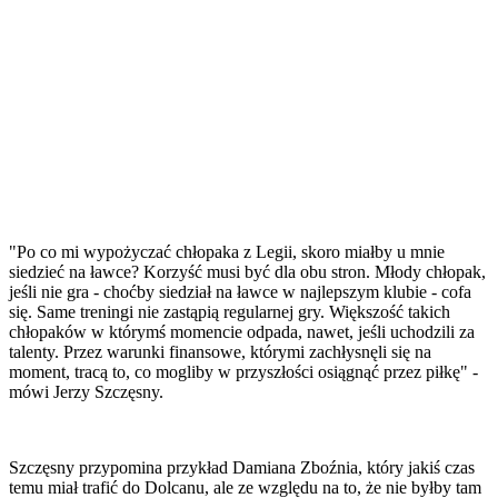
"Po co mi wypożyczać chłopaka z Legii, skoro miałby u mnie
siedzieć na ławce? Korzyść musi być dla obu stron. Młody chłopak,
jeśli nie gra - choćby siedział na ławce w najlepszym klubie - cofa
się. Same treningi nie zastąpią regularnej gry. Większość takich
chłopaków w którymś momencie odpada, nawet, jeśli uchodzili za
talenty. Przez warunki finansowe, którymi zachłysnęli się na
moment, tracą to, co mogliby w przyszłości osiągnąć przez piłkę" -
mówi Jerzy Szczęsny.
Szczęsny przypomina przykład Damiana Zboźnia, który jakiś czas
temu miał trafić do Dolcanu, ale ze względu na to, że nie byłby tam