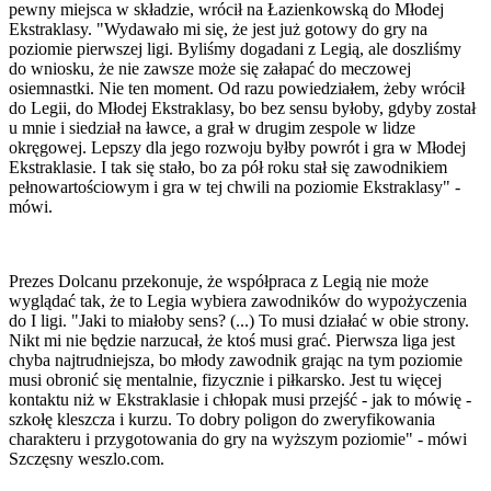
pewny miejsca w składzie, wrócił na Łazienkowską do Młodej
Ekstraklasy. "Wydawało mi się, że jest już gotowy do gry na
poziomie pierwszej ligi. Byliśmy dogadani z Legią, ale doszliśmy
do wniosku, że nie zawsze może się załapać do meczowej
osiemnastki. Nie ten moment. Od razu powiedziałem, żeby wrócił
do Legii, do Młodej Ekstraklasy, bo bez sensu byłoby, gdyby został
u mnie i siedział na ławce, a grał w drugim zespole w lidze
okręgowej. Lepszy dla jego rozwoju byłby powrót i gra w Młodej
Ekstraklasie. I tak się stało, bo za pół roku stał się zawodnikiem
pełnowartościowym i gra w tej chwili na poziomie Ekstraklasy" -
mówi.
Prezes Dolcanu przekonuje, że współpraca z Legią nie może
wyglądać tak, że to Legia wybiera zawodników do wypożyczenia
do I ligi. "Jaki to miałoby sens? (...) To musi działać w obie strony.
Nikt mi nie będzie narzucał, że ktoś musi grać. Pierwsza liga jest
chyba najtrudniejsza, bo młody zawodnik grając na tym poziomie
musi obronić się mentalnie, fizycznie i piłkarsko. Jest tu więcej
kontaktu niż w Ekstraklasie i chłopak musi przejść - jak to mówię -
szkołę kleszcza i kurzu. To dobry poligon do zweryfikowania
charakteru i przygotowania do gry na wyższym poziomie" - mówi
Szczęsny weszlo.com.