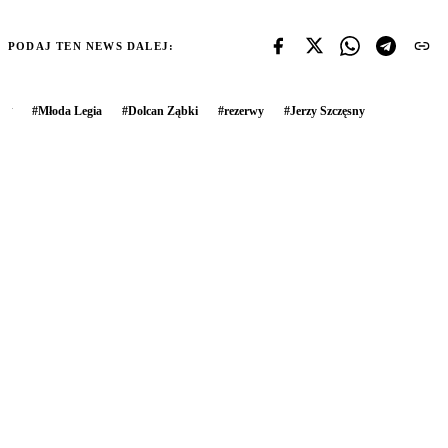
PODAJ TEN NEWS DALEJ:
#
Młoda Legia
#
Dolcan Ząbki
#
rezerwy
#
Jerzy Szczęsny