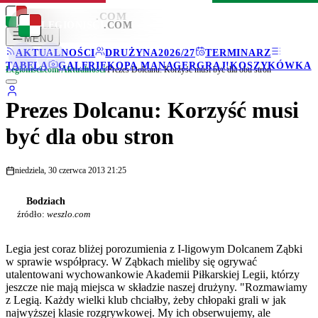
LEGIONISCI
.COM
LEGIONISCI
.COM
MENU
AKTUALNOŚCI
DRUŻYNA
2026/27
TERMINARZ
TABELA
GALERIE
KOPA MANAGER
GRAJ!
KOSZYKÓWKA
Legionisci.com
/
Aktualności
/
Prezes Dolcanu: Korzyść musi być dla obu stron
Prezes Dolcanu: Korzyść musi
być dla obu stron
niedziela, 30 czerwca 2013 21:25
Bodziach
źródło:
weszlo.com
Legia jest coraz bliżej porozumienia z I-ligowym Dolcanem Ząbki
w sprawie współpracy. W Ząbkach mieliby się ogrywać
utalentowani wychowankowie Akademii Piłkarskiej Legii, którzy
jeszcze nie mają miejsca w składzie naszej drużyny. "Rozmawiamy
z Legią. Każdy wielki klub chciałby, żeby chłopaki grali w jak
najwyższej klasie rozgrywkowej. My ich obserwujemy, ale