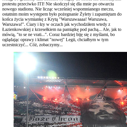
protestu przeciwko ITI! Nie skończył się dla mnie po otwarciu
nowego stadionu. Nie licząc wcześniej wspomnianego meczu,
ostatnim moim występem było pożegnanie Żylety i zapamiętam do
końca życia wymiankę z Krytą "Warszawaaaa! Warszawa,
Warszawa!". Ciary i łzy w oczach jak wychodziłem wtedy z
Łazienkowskiej z krzesełkiem na pamiątkę pod pachą... Ale, jak to
mówią, "to se ne vrati...". Coraz bardziej biję się z myślami, bo
oglądając oprawy i klimat "nowej" Legii, chciałbym w tym
uczestniczyć... Cóż, zobaczymy...