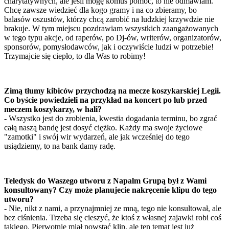
charytatywnych, ale jeśli mogę komuś pomóc, to nie odmawiam.
Chcę zawsze wiedzieć dla kogo gramy i na co zbieramy, bo
balasów oszustów, którzy chcą zarobić na ludzkiej krzywdzie nie
brakuje. W tym miejscu pozdrawiam wszystkich zaangażowanych
w tego typu akcje, od raperów, po Dj-ów, writerów, organizatorów,
sponsorów, pomysłodawców, jak i oczywiście ludzi w potrzebie!
Trzymajcie się ciepło, to dla Was to robimy!
Zimą tłumy kibiców przychodzą na mecze koszykarskiej Legii.
Co byście powiedzieli na przykład na koncert po lub przed
meczem koszykarzy, w hali?
- Wszystko jest do zrobienia, kwestia dogadania terminu, bo zgrać
całą naszą bandę jest dosyć ciężko. Każdy ma swoje życiowe
"zamotki" i swój wir wydarzeń, ale jak wcześniej do tego
usiądziemy, to na bank damy radę.
Teledysk do Waszego utworu z Napalm Grupą był z Wami
konsultowany? Czy może planujecie nakręcenie klipu do tego
utworu?
- Nie, nikt z nami, a przynajmniej ze mną, tego nie konsultował, ale
bez ciśnienia. Trzeba się cieszyć, że ktoś z własnej zajawki robi coś
takiego. Pierwotnie miał powstać klip, ale ten temat jest już