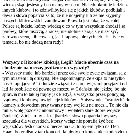
wiedzą skąd jesteśmy i co mamy w sercu. Niejednokrotnie ludzie z
innych klubów, i to zdziwilibyście się z jakich klubów, podbijali i
dawali słowa poparcia za to, że nie udajemy lub że nie kryjemy
naszych kibicowskich zamiłowań. Prawda jest taka, że w całej
Polsce są ludzie, którzy wiedzą o co w tym wszystkim chodzi i są
parówy, które niszczą, a raczej nieudolnie starają się niszczyć,
zarówno scenę kibicowską, jak i rapową, ale tych jeb...ć. I tyle w
temacie, bo nie dadzą nam rady!
Wszyscy z Dixonów kibicują Legii? Macie obecnie czas na
chodzenie na mecze, jeżdżenie na wyjazdy?
- Wszyscy mniej lub bardziej przez całe swoje życie związani są z
tym miastem i tą drużyną. Nie zapominajmy, że ekipa to nie tylko
nas 5 rapujących! To ludzie związani z nami więzami przyjaźni od
lat! Ja osobiście od pewnego meczu w Gdańsku nie jeżdżę, bo nie
sprawia mi to takiej frajdy jak kiedyś, a wszystko przez policyjną,
rządową i klubową inwigilację kibiców... Spisywanie, "uśmiech" do
kamery z dowodem przy twarzy przy wejściu na mecz... To nie dla
mnie, wolę pozostać anonimowy i wolałem stare dobre wojaże
(śmiech). Z tej strony jak najbardziej słowa poparcia i wyrazy
szacunku dla wszystkich, którzy wciąż nie potrafią żyć bez
wyjazdów. Jeśli chodzi o mecze na Ł3, to byłem tylko na Den
Haag, bo graliśmy tam koncert. Ja nigdy do końca nie skończyłem