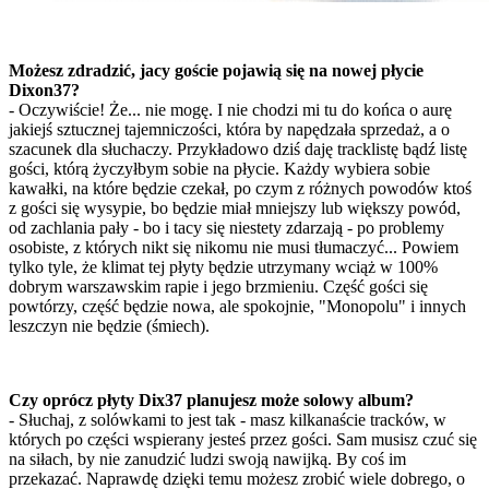
Możesz zdradzić, jacy goście pojawią się na nowej płycie
Dixon37?
- Oczywiście! Że... nie mogę. I nie chodzi mi tu do końca o aurę
jakiejś sztucznej tajemniczości, która by napędzała sprzedaż, a o
szacunek dla słuchaczy. Przykładowo dziś daję tracklistę bądź listę
gości, którą życzyłbym sobie na płycie. Każdy wybiera sobie
kawałki, na które będzie czekał, po czym z różnych powodów ktoś
z gości się wysypie, bo będzie miał mniejszy lub większy powód,
od zachlania pały - bo i tacy się niestety zdarzają - po problemy
osobiste, z których nikt się nikomu nie musi tłumaczyć... Powiem
tylko tyle, że klimat tej płyty będzie utrzymany wciąż w 100%
dobrym warszawskim rapie i jego brzmieniu. Część gości się
powtórzy, część będzie nowa, ale spokojnie, "Monopolu" i innych
leszczyn nie będzie (śmiech).
Czy oprócz płyty Dix37 planujesz może solowy album?
- Słuchaj, z solówkami to jest tak - masz kilkanaście tracków, w
których po części wspierany jesteś przez gości. Sam musisz czuć się
na siłach, by nie zanudzić ludzi swoją nawijką. By coś im
przekazać. Naprawdę dzięki temu możesz zrobić wiele dobrego, o