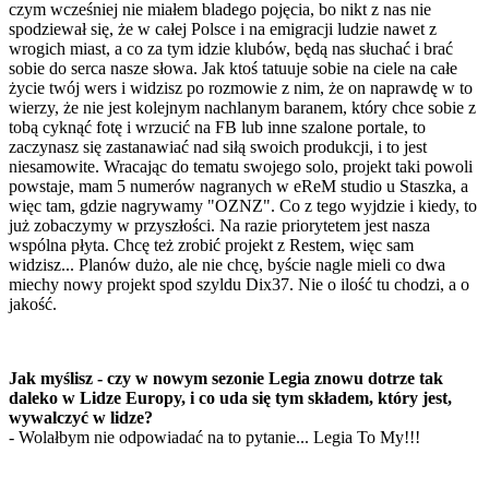
czym wcześniej nie miałem bladego pojęcia, bo nikt z nas nie
spodziewał się, że w całej Polsce i na emigracji ludzie nawet z
wrogich miast, a co za tym idzie klubów, będą nas słuchać i brać
sobie do serca nasze słowa. Jak ktoś tatuuje sobie na ciele na całe
życie twój wers i widzisz po rozmowie z nim, że on naprawdę w to
wierzy, że nie jest kolejnym nachlanym baranem, który chce sobie z
tobą cyknąć fotę i wrzucić na FB lub inne szalone portale, to
zaczynasz się zastanawiać nad siłą swoich produkcji, i to jest
niesamowite. Wracając do tematu swojego solo, projekt taki powoli
powstaje, mam 5 numerów nagranych w eReM studio u Staszka, a
więc tam, gdzie nagrywamy "OZNZ". Co z tego wyjdzie i kiedy, to
już zobaczymy w przyszłości. Na razie priorytetem jest nasza
wspólna płyta. Chcę też zrobić projekt z Restem, więc sam
widzisz... Planów dużo, ale nie chcę, byście nagle mieli co dwa
miechy nowy projekt spod szyldu Dix37. Nie o ilość tu chodzi, a o
jakość.
Jak myślisz - czy w nowym sezonie Legia znowu dotrze tak
daleko w Lidze Europy, i co uda się tym składem, który jest,
wywalczyć w lidze?
- Wolałbym nie odpowiadać na to pytanie... Legia To My!!!