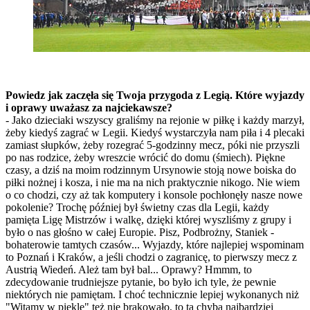
Powiedz jak zaczęła się Twoja przygoda z Legią. Które wyjazdy
i oprawy uważasz za najciekawsze?
- Jako dzieciaki wszyscy graliśmy na rejonie w piłkę i każdy marzył,
żeby kiedyś zagrać w Legii. Kiedyś wystarczyła nam piła i 4 plecaki
zamiast słupków, żeby rozegrać 5-godzinny mecz, póki nie przyszli
po nas rodzice, żeby wreszcie wrócić do domu (śmiech). Piękne
czasy, a dziś na moim rodzinnym Ursynowie stoją nowe boiska do
piłki nożnej i kosza, i nie ma na nich praktycznie nikogo. Nie wiem
o co chodzi, czy aż tak komputery i konsole pochłonęły nasze nowe
pokolenie? Trochę później był świetny czas dla Legii, każdy
pamięta Ligę Mistrzów i walkę, dzięki której wyszliśmy z grupy i
było o nas głośno w całej Europie. Pisz, Podbrożny, Staniek -
bohaterowie tamtych czasów... Wyjazdy, które najlepiej wspominam
to Poznań i Kraków, a jeśli chodzi o zagranicę, to pierwszy mecz z
Austrią Wiedeń. Ależ tam był bal... Oprawy? Hmmm, to
zdecydowanie trudniejsze pytanie, bo było ich tyle, że pewnie
niektórych nie pamiętam. I choć technicznie lepiej wykonanych niż
"Witamy w piekle" też nie brakowało, to ta chyba najbardziej