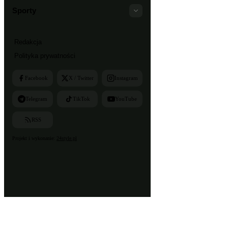
Sporty
Redakcja
Polityka prywatności
Facebook
X / Twitter
Instagram
Telegram
TikTok
YouTube
RSS
Projekt i wykonanie:
24style.pl