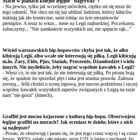
Macie w planach kolejne legijne "nagrywki"?
- Na pewno, tylko jak wcześniej mówiłem, ciężko mi się teraz do
tego odnieść. Nie chce mi się już ubliżać ludziom, którzy kibiców
traktują jak zło konieczne, sami robiąc na tym niesamowite
pieniądze. A teraz to wkur... mnie na Legii najbardziej. Poczekamy,
zobaczymy... "Nie zamkniecie wszystkich ust, nie spętacie rąk..."
Wśród warszawskich hip-hopowców chyba jest tak, że albo
kibicują Legii, albo wcale nie interesują się piłką. Legii kibicują
m.in. Żary, Eldo, Pjus, Stasiak, Proceente, Dżambodżet i wielu
innych. Nie myśleliście, żeby nagrać wspólnie kawałek o Legii?
- Wiesz co, to nie jest tak, że nie interesują się piłką. Po prostu boją
się, że spadnie im sprzedaż płyt i taka jest smutna prawda. Żałosna
zresztą... Jeśli chodzi o scenę rapową, jest mocno podzielona i raczej
wspólny kawałek wszystkich raperów związanych z Legią na razie
nam "nie grozi" (śmiech).
Graffiti jest mocno kojarzone z kulturą hip-hopu. Obserwujesz
legijne graffiti na murach? Jak oceniasz te dzieła; które z nich
są najlepsze?
- Proste, że obserwuję i jaram się, że jest tego coraz więcej i są coraz
lepsze. WFS'y zalały całe miasto, teraz UZL'e latają z puchami, bo