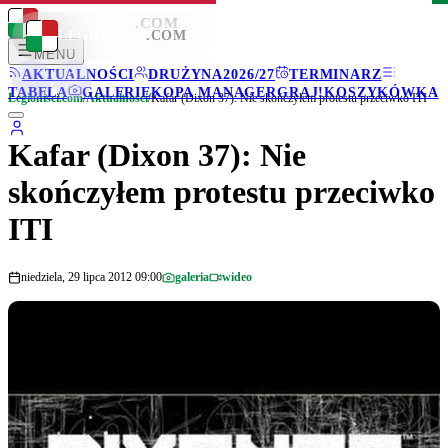
LEGIONISCI
.COM
LEGIONISCI
.COM
MENU
AKTUALNOŚCI
DRUŻYNA
2026/27
TERMINARZ
TABELA
GALERIE
KOPA MANAGER
GRAJ!
KOSZYKÓWKA
Legionisci.com
/
Aktualności
/
Kafar (Dixon 37): Nie skończyłem protestu przeciwko ITI
Kafar (Dixon 37): Nie
skończyłem protestu przeciwko
ITI
niedziela, 29 lipca 2012 09:00
galeria
wideo