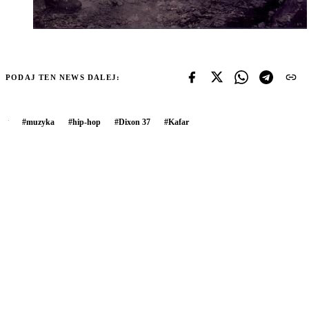
PODAJ TEN NEWS DALEJ:
#
muzyka
#
hip-hop
#
Dixon 37
#
Kafar