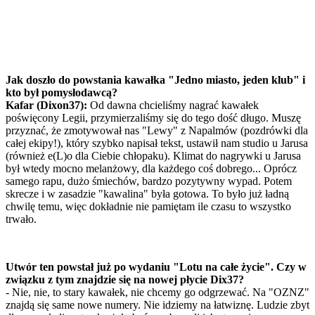
Jak doszło do powstania kawałka "Jedno miasto, jeden klub" i
kto był pomysłodawcą?
Kafar (Dixon37):
Od dawna chcieliśmy nagrać kawałek
poświęcony Legii, przymierzaliśmy się do tego dość długo. Muszę
przyznać, że zmotywował nas "Lewy" z Napalmów (pozdrówki dla
całej ekipy!), który szybko napisał tekst, ustawił nam studio u Jarusa
(również e(L)o dla Ciebie chłopaku). Klimat do nagrywki u Jarusa
był wtedy mocno melanżowy, dla każdego coś dobrego... Oprócz
samego rapu, dużo śmiechów, bardzo pozytywny wypad. Potem
skrecze i w zasadzie "kawalina" była gotowa. To było już ładną
chwilę temu, więc dokładnie nie pamiętam ile czasu to wszystko
trwało.
Utwór ten powstał już po wydaniu "Lotu na całe życie". Czy w
związku z tym znajdzie się na nowej płycie Dix37?
- Nie, nie, to stary kawałek, nie chcemy go odgrzewać. Na "OZNZ"
znajdą się same nowe numery. Nie idziemy na łatwiznę. Ludzie zbyt