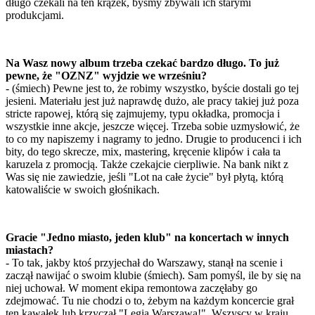
długo czekali na ten krążek, byśmy zbywali ich starymi
produkcjami.
Na Wasz nowy album trzeba czekać bardzo długo. To już
pewne, że "OZNZ" wyjdzie we wrześniu?
- (śmiech) Pewne jest to, że robimy wszystko, byście dostali go tej
jesieni. Materiału jest już naprawdę dużo, ale pracy takiej już poza
stricte rapowej, którą się zajmujemy, typu okładka, promocja i
wszystkie inne akcje, jeszcze więcej. Trzeba sobie uzmysłowić, że
to co my napiszemy i nagramy to jedno. Drugie to producenci i ich
bity, do tego skrecze, mix, mastering, kręcenie klipów i cała ta
karuzela z promocją. Także czekajcie cierpliwie. Na bank nikt z
Was się nie zawiedzie, jeśli "Lot na całe życie" był płytą, którą
katowaliście w swoich głośnikach.
Gracie "Jedno miasto, jeden klub" na koncertach w innych
miastach?
- To tak, jakby ktoś przyjechał do Warszawy, stanął na scenie i
zaczął nawijać o swoim klubie (śmiech). Sam pomyśl, ile by się na
niej uchował. W moment ekipa remontowa zaczęłaby go
zdejmować. Tu nie chodzi o to, żebym na każdym koncercie grał
ten kawałek lub krzyczał "Legia Warszawa!". Wszyscy w kraju