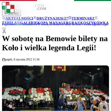
LEGIONISCI
.COM
LEGIONISCI
.COM
MENU
AKTUALNOŚCI
DRUŻYNA
2026/27
TERMINARZ
TABELA
GALERIE
KOPA MANAGER
GRAJ!
KOSZYKÓWKA
Legionisci.com
/
Aktualności
/
W sobotę na Bemowie bilety na Koło i wielka legenda Legii!
W sobotę na Bemowie bilety na
Koło i wielka legenda Legii!
piątek, 6 stycznia 2012 11:34