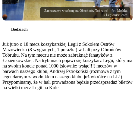
Zapraszamy w sobotę na Obrońców Tobruku! - fot. Mishka
/ Legionisci.com
Bodziach
Już jutro o 18 mecz koszykarskiej Legii z Sokołem Ostrów
Mazowiecka (8 wygranych, 1 porażka) w hali przy Obrońców
Tobruku. Na tym meczu nie może zabraknąć fanatyków z
Łazienkowskiej. Na trybunach pojawi się koszykarz Legii, który ma
na swoim koncie ponad 1000 (słownie: tysiąc!!!) meczów w
barwach naszego klubu, Andrzej Pstrokoński (rozmowa z tym
legendarnym zawodnikiem naszego klubu już wkrótce na LL!).
Przypominamy, że w hali prowadzona będzie przedsprzedaż biletów
na wielki mecz Legii na Kole.