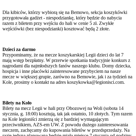
Dla kibiców, którzy wybiorą się na Bemowo, sekcja koszykówki
przygotowała gadżet - niespodziankę, który będzie do nabycia
razem z biletem przy wejściu do hali w cenie 5 zł. Zwykłe
wejściówki (bez niespodzianki) kosztować będą 2 złote.
Dzieci za darmo
Przypominamy, że na mecze koszykarskiej Legii dzieci do lat 7
mają wstęp bezpłatny. W przerwie spotkania tradycyjnie konkurs z
nagrodami dla najmłodszych fanów naszego klubu. Domy dziecka,
hospicja i inne placówki zainteresowane przybyciem na nasze
mecze w większej grupie, zarówno na Bemowie, jak i za tydzień na
Kole, prosimy o kontakt na adres koszykowka@legionisci.com.
Bilety na Koło
Bilety na mecz Legii w hali przy Obozowej na Woli (sobota 14
stycznia, g. 18:00) kosztują, tak jak ostatnio, 10 złotych. Tym razem
na Kole legioniści zmierzą się z bardziej wymagającym
przeciwnikiem, AZS-em UW. Z powodu dużego zainteresowania
meczem, zachęcamy do kupowania biletów w przedsprzedaży. Na
razie jedyna planowana będzie miała miejsce 7 stycznia od godziny