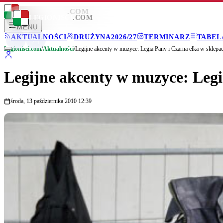
LEGIONISCI
.COM
LEGIONISCI
.COM
MENU
AKTUALNOŚCI
DRUŻYNA
2026/27
TERMINARZ
TABEL
Legionisci.com
/
Aktualności
/
Legijne akcenty w muzyce: Legia Pany i Czarna elka w sklepa
Legijne akcenty w muzyce: Legi
środa, 13 października 2010 12:39