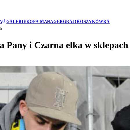
A
GALERIE
KOPA MANAGER
GRAJ!
KOSZYKÓWKA
ch
a Pany i Czarna elka w sklepach