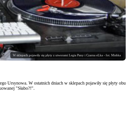
W sklepach pojawiły się płyty z utworami Legia Pany i Czarna eLka - fot. Mishka
o Ursynowa. W ostatnich dniach w sklepach pojawiły się płyty obu
uowanej "Słabo?!".