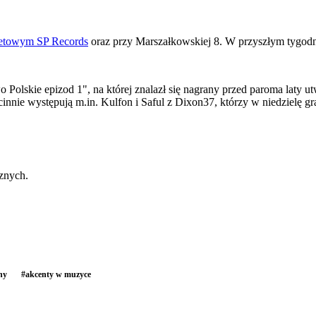
rnetowym SP Records
oraz przy Marszałkowskiej 8. W przyszłym tygodni
Polskie epizod 1", na której znalazł się nagrany przed paroma laty
cinnie występują m.in. Kulfon i Saful z Dixon37, którzy w niedzielę 
znych.
ny
#
akcenty w muzyce