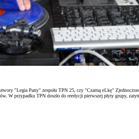
twory "Legia Pany" zespołu TPN 25, czy "Czarną eLkę" Zjednoczoneg
. W przypadku TPN doszło do reedycji pierwszej płyty grupy, zatyt