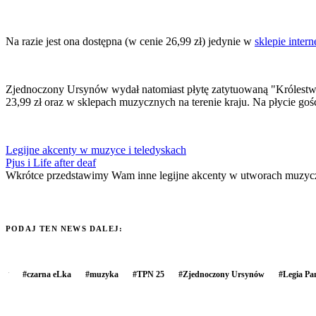
Na razie jest ona dostępna (w cenie 26,99 zł) jedynie w
sklepie inte
Zjednoczony Ursynów wydał natomiast płytę zatytuowaną "Królestwo 
23,99 zł oraz w sklepach muzycznych na terenie kraju. Na płycie goś
Legijne akcenty w muzyce i teledyskach
Pjus i Life after deaf
Wkrótce przedstawimy Wam inne legijne akcenty w utworach muzyc
PODAJ TEN NEWS DALEJ:
#
czarna eLka
#
muzyka
#
TPN 25
#
Zjednoczony Ursynów
#
Legia Pa