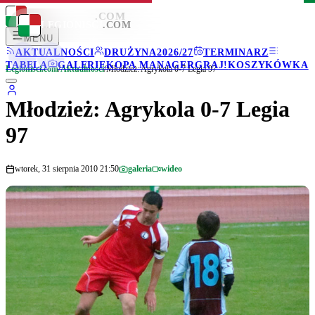
LEGIONISCI
.COM
LEGIONISCI
.COM
MENU
AKTUALNOŚCI
DRUŻYNA
2026/27
TERMINARZ
TABELA
GALERIE
KOPA MANAGER
GRAJ!
KOSZYKÓWKA
Legionisci.com
/
Aktualności
/
Młodzież: Agrykola 0-7 Legia 97
Młodzież: Agrykola 0-7 Legia
97
wtorek, 31 sierpnia 2010 21:50
galeria
wideo