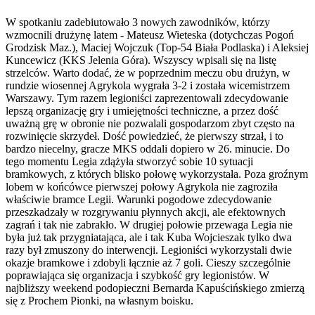
W spotkaniu zadebiutowało 3 nowych zawodników, którzy
wzmocnili drużynę latem - Mateusz Wieteska (dotychczas Pogoń
Grodzisk Maz.), Maciej Wojczuk (Top-54 Biała Podlaska) i Aleksiej
Kuncewicz (KKS Jelenia Góra). Wszyscy wpisali się na listę
strzelców. Warto dodać, że w poprzednim meczu obu drużyn, w
rundzie wiosennej Agrykola wygrała 3-2 i została wicemistrzem
Warszawy. Tym razem legioniści zaprezentowali zdecydowanie
lepszą organizację gry i umiejętności techniczne, a przez dość
uważną grę w obronie nie pozwalali gospodarzom zbyt często na
rozwinięcie skrzydeł. Dość powiedzieć, że pierwszy strzał, i to
bardzo niecelny, gracze MKS oddali dopiero w 26. minucie. Do
tego momentu Legia zdążyła stworzyć sobie 10 sytuacji
bramkowych, z których blisko połowę wykorzystała. Poza groźnym
lobem w końcówce pierwszej połowy Agrykola nie zagroziła
właściwie bramce Legii. Warunki pogodowe zdecydowanie
przeszkadzały w rozgrywaniu płynnych akcji, ale efektownych
zagrań i tak nie zabrakło. W drugiej połowie przewaga Legia nie
była już tak przygniatająca, ale i tak Kuba Wojcieszak tylko dwa
razy był zmuszony do interwencji. Legioniści wykorzystali dwie
okazje bramkowe i zdobyli łącznie aż 7 goli. Cieszy szczególnie
poprawiająca się organizacja i szybkość gry legionistów. W
najbliższy weekend podopieczni Bernarda Kapuścińskiego zmierzą
się z Prochem Pionki, na własnym boisku.