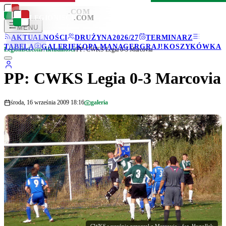
LEGIONISCI
.COM
LEGIONISCI
.COM
MENU
AKTUALNOŚCI
DRUŻYNA
2026/27
TERMINARZ
TABELA
GALERIE
KOPA MANAGER
GRAJ!
KOSZYKÓWKA
Legionisci.com
/
Aktualności
/
PP: CWKS Legia 0-3 Marcovia
PP: CWKS Legia 0-3 Marcovia
środa, 16 września 2009 18:16
galeria