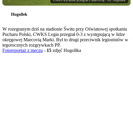
CWKS wyraźnie przegrał z Marcovią - fot. Hugollek
Hugollek
W rozegranym dziś na stadionie Świtu przy Oświatowej spotkaniu
Pucharu Polski, CWKS Legia przegrał 0-3 z występującą w lidze
okręgowej Marcovią Marki. Był to drugi przeciwnik legionistów w
tegorocznych rozgrywkach PP.
Fotoreportaż z meczu
-
15
zdjęć Hugollka