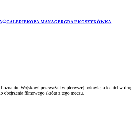
A
GALERIE
KOPA MANAGER
GRAJ!
KOSZYKÓWKA
oznaniu. Wojskowi przeważali w pierwszej połowie, a lechici w drugie
 do obejrzenia filmowego skrótu z tego meczu.