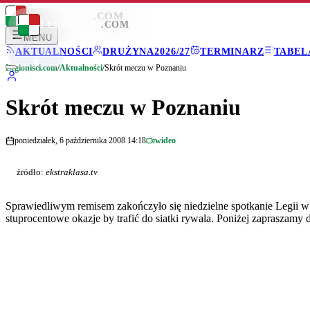
LEGIONISCI
.COM
LEGIONISCI
.COM
MENU
AKTUALNOŚCI
DRUŻYNA
2026/27
TERMINARZ
TABEL
Legionisci.com
/
Aktualności
/
Skrót meczu w Poznaniu
Skrót meczu w Poznaniu
poniedziałek, 6 października 2008 14:18
wideo
źródło:
ekstraklasa.tv
Sprawiedliwym remisem zakończyło się niedzielne spotkanie Legii w P
stuprocentowe okazje by trafić do siatki rywala. Poniżej zapraszamy