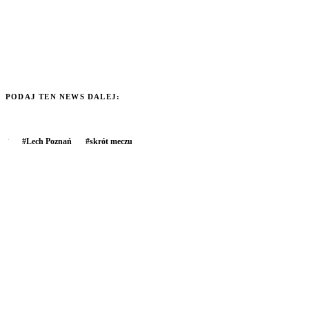
PODAJ TEN NEWS DALEJ:
#
Lech Poznań
#
skrót meczu