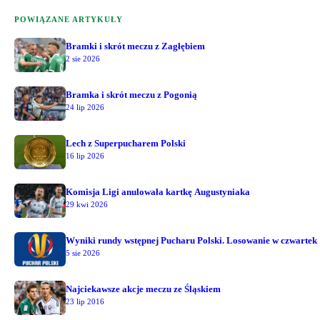
POWIĄZANE ARTYKUŁY
Bramki i skrót meczu z Zagłębiem
2 sie 2026
Bramka i skrót meczu z Pogonią
24 lip 2026
Lech z Superpucharem Polski
16 lip 2026
Komisja Ligi anulowała kartkę Augustyniaka
29 kwi 2026
Wyniki rundy wstępnej Pucharu Polski. Losowanie w czwartek
5 sie 2026
Najciekawsze akcje meczu ze Śląskiem
23 lip 2016