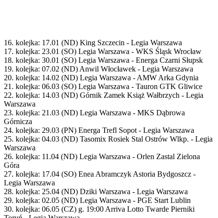
16. kolejka: 17.01 (ND) King Szczecin - Legia Warszawa
17. kolejka: 23.01 (SO) Legia Warszawa - WKS Śląsk Wrocław
18. kolejka: 30.01 (SO) Legia Warszawa - Energa Czarni Słupsk
19. kolejka: 07.02 (ND) Anwil Włocławek - Legia Warszawa
20. kolejka: 14.02 (ND) Legia Warszawa - AMW Arka Gdynia
21. kolejka: 06.03 (SO) Legia Warszawa - Tauron GTK Gliwice
22. kolejka: 14.03 (ND) Górnik Zamek Książ Wałbrzych - Legia
Warszawa
23. kolejka: 21.03 (ND) Legia Warszawa - MKS Dąbrowa
Górnicza
24. kolejka: 29.03 (PN) Energa Trefl Sopot - Legia Warszawa
25. kolejka: 04.03 (ND) Tasomix Rosiek Stal Ostrów Wlkp. - Legia
Warszawa
26. kolejka: 11.04 (ND) Legia Warszawa - Orlen Zastal Zielona
Góra
27. kolejka: 17.04 (SO) Enea Abramczyk Astoria Bydgoszcz -
Legia Warszawa
28. kolejka: 25.04 (ND) Dziki Warszawa - Legia Warszawa
29. kolejka: 02.05 (ND) Legia Warszawa - PGE Start Lublin
30. kolejka: 06.05 (CZ) g. 19:00 Arriva Lotto Twarde Pierniki
Toruń - Legia Warszawa