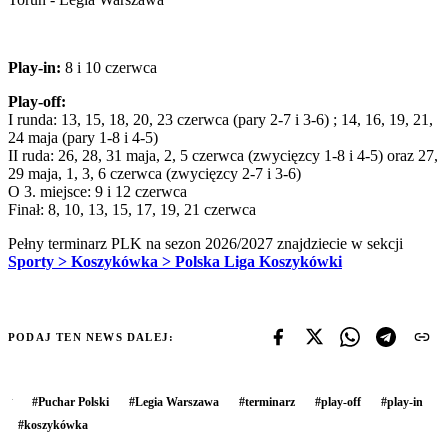
Play-in:
8 i 10 czerwca
Play-off:
I runda: 13, 15, 18, 20, 23 czerwca (pary 2-7 i 3-6) ; 14, 16, 19, 21,
24 maja (pary 1-8 i 4-5)
II ruda: 26, 28, 31 maja, 2, 5 czerwca (zwycięzcy 1-8 i 4-5) oraz 27,
29 maja, 1, 3, 6 czerwca (zwycięzcy 2-7 i 3-6)
O 3. miejsce: 9 i 12 czerwca
Finał: 8, 10, 13, 15, 17, 19, 21 czerwca
Pełny terminarz PLK na sezon 2026/2027 znajdziecie w sekcji
Sporty > Koszykówka > Polska Liga Koszykówki
PODAJ TEN NEWS DALEJ:
#
Puchar Polski
#
Legia Warszawa
#
terminarz
#
play-off
#
play-in
#
koszykówka