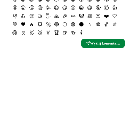
🤨
😐
🤔
🧐
🥳
😟
☹️
😢
😭
😡
🤬
🤯
👍
👎
💪
👏
🤝
🖐
🙏
🎉
👀
🤡
💩
☠️
❤️
🤍
💚
🖤
🔥
💥
🚀
🔴
⚪️
🟢
⚫️
⭐️
⚽️
🏀
🏉
🏐
🥇
🥈
🥉
🏅
🏆
🍺
🍻
🕯
Wyślij komentarz