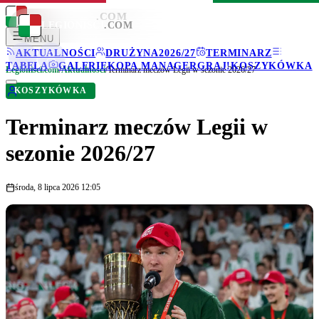
LEGIONISCI
.COM
LEGIONISCI
.COM
MENU
AKTUALNOŚCI
DRUŻYNA
2026/27
TERMINARZ
TABELA
GALERIE
KOPA MANAGER
GRAJ!
KOSZYKÓWKA
Legionisci.com
/
Aktualności
/
Terminarz meczów Legii w sezonie 2026/27
KOSZYKÓWKA
Terminarz meczów Legii w
sezonie 2026/27
środa, 8 lipca 2026 12:05