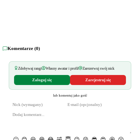
Komentarze (
0
)
Zdobywaj rangi
Własny awatar i profil
Zarezerwuj swój nick
Zaloguj się
Zarejestruj się
lub komentuj jako gość
🙂
😊
😃
😁
😂
🤣
😇
😉
😜
😎
😍
🤩
😤