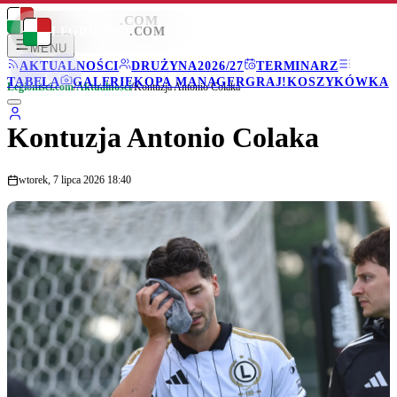
LEGIONISCI
.COM
LEGIONISCI
.COM
MENU
AKTUALNOŚCI
DRUŻYNA
2026/27
TERMINARZ
TABELA
GALERIE
KOPA MANAGER
GRAJ!
KOSZYKÓWKA
Legionisci.com
/
Aktualności
/
Kontuzja Antonio Colaka
Kontuzja Antonio Colaka
wtorek, 7 lipca 2026 18:40