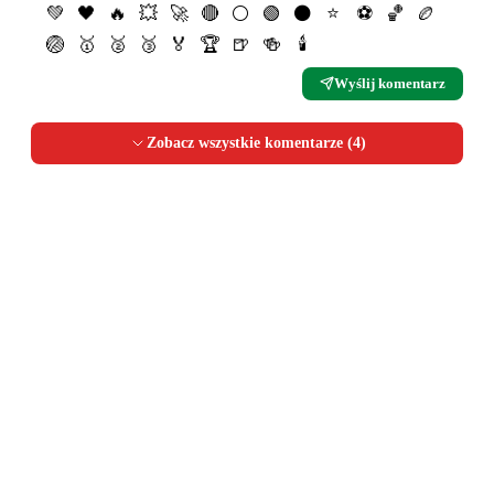
💚
🖤
🔥
💥
🚀
🔴
⚪️
🟢
⚫️
⭐️
⚽️
🏀
🏉
🏐
🥇
🥈
🥉
🏅
🏆
🍺
🍻
🕯
Wyślij komentarz
Zobacz wszystkie komentarze (
4
)