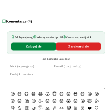
Komentarze (
4
)
Zdobywaj rangi
Własny awatar i profil
Zarezerwuj swój nick
Zaloguj się
Zarejestruj się
lub komentuj jako gość
🙂
😊
😃
😁
😂
🤣
😇
😉
😜
😎
😍
🤩
😤
🤨
😐
🤔
🧐
🥳
😟
☹️
😢
😭
😡
🤬
🤯
👍
👎
💪
👏
🤝
🖐
🙏
🎉
👀
🤡
💩
☠️
❤️
🤍