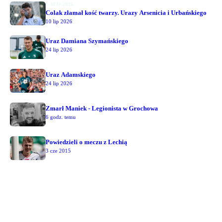
LATO 2026
Colak złamał kość twarzy. Urazy Arsenicia i Urbańskiego
10 lip 2026
Uraz Damiana Szymańskiego
24 lip 2026
Uraz Adamskiego
24 lip 2026
Zmarł Maniek - Legionista w Grochowa
6 godz. temu
Powiedzieli o meczu z Lechią
3 cze 2015