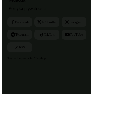
Redakcja
Polityka prywatności
Facebook
X / Twitter
Instagram
Telegram
TikTok
YouTube
RSS
Projekt i wykonanie:
24style.pl