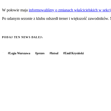
W połowie maja
informowaliśmy o zmianach właścicielskich w sekcji
Po udanym sezonie z klubu odszedł trener i większość zawodników. 
PODAJ TEN NEWS DALEJ:
#
Legia Warszawa
#
prezes
#
futsal
#
Emil Krysiński