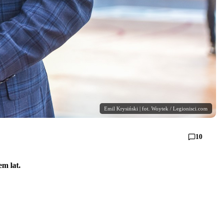
Emil Krysiński | fot. Woytek / Legionisci.com
10
em lat.