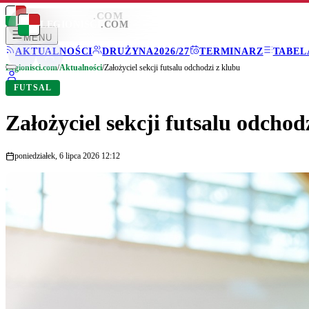
LEGIONISCI
.COM
LEGIONISCI
.COM
MENU
AKTUALNOŚCI
DRUŻYNA
2026/27
TERMINARZ
TABEL
Legionisci.com
/
Aktualności
/
Założyciel sekcji futsalu odchodzi z klubu
FUTSAL
Założyciel sekcji futsalu odchod
poniedziałek, 6 lipca 2026 12:12