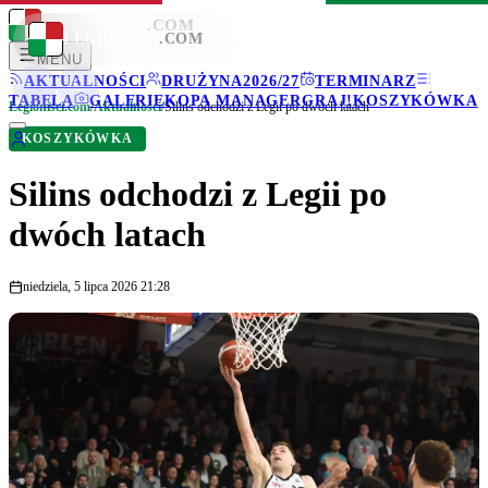
LEGIONISCI
.COM
LEGIONISCI
.COM
MENU
AKTUALNOŚCI
DRUŻYNA
2026/27
TERMINARZ
TABELA
GALERIE
KOPA MANAGER
GRAJ!
KOSZYKÓWKA
Legionisci.com
/
Aktualności
/
Silins odchodzi z Legii po dwóch latach
KOSZYKÓWKA
Silins odchodzi z Legii po
dwóch latach
niedziela, 5 lipca 2026 21:28