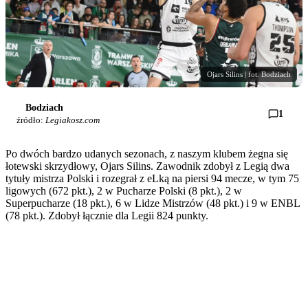
Ojars Silins | fot. Bodziach
Bodziach
1
źródło:
Legiakosz.com
Po dwóch bardzo udanych sezonach, z naszym klubem żegna się
łotewski skrzydłowy, Ojars Silins. Zawodnik zdobył z Legią dwa
tytuły mistrza Polski i rozegrał z eLką na piersi 94 mecze, w tym 75
ligowych (672 pkt.), 2 w Pucharze Polski (8 pkt.), 2 w
Superpucharze (18 pkt.), 6 w Lidze Mistrzów (48 pkt.) i 9 w ENBL
(78 pkt.). Zdobył łącznie dla Legii 824 punkty.