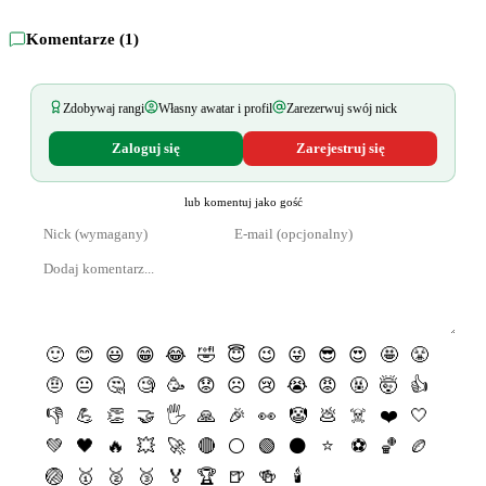
Komentarze (
1
)
Zdobywaj rangi
Własny awatar i profil
Zarezerwuj swój nick
Zaloguj się
Zarejestruj się
lub komentuj jako gość
🙂
😊
😃
😁
😂
🤣
😇
😉
😜
😎
😍
🤩
😤
🤨
😐
🤔
🧐
🥳
😟
☹️
😢
😭
😡
🤬
🤯
👍
👎
💪
👏
🤝
🖐
🙏
🎉
👀
🤡
💩
☠️
❤️
🤍
💚
🖤
🔥
💥
🚀
🔴
⚪️
🟢
⚫️
⭐️
⚽️
🏀
🏉
🏐
🥇
🥈
🥉
🏅
🏆
🍺
🍻
🕯