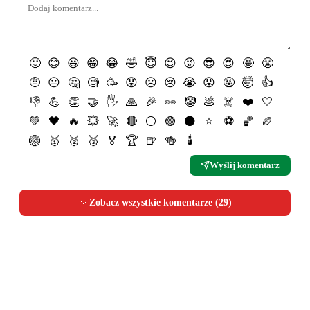
🙂
😊
😃
😁
😂
🤣
😇
😉
😜
😎
😍
🤩
😤
🤨
😐
🤔
🧐
🥳
😟
☹️
😢
😭
😡
🤬
🤯
👍
👎
💪
👏
🤝
🖐
🙏
🎉
👀
🤡
💩
☠️
❤️
🤍
💚
🖤
🔥
💥
🚀
🔴
⚪️
🟢
⚫️
⭐️
⚽️
🏀
🏉
🏐
🥇
🥈
🥉
🏅
🏆
🍺
🍻
🕯
Wyślij komentarz
Zobacz wszystkie komentarze (
29
)