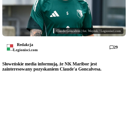
Claude Goncalves | fot. Woytek / Legionisci.com
Redakcja
29
Legionisci.com
Słoweńskie media informują, że NK Maribor jest
zainteresowany pozyskaniem Claude'a Goncalvesa.