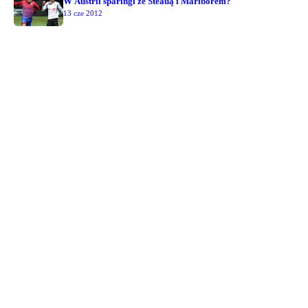
W Austrii sparingi ze Steauą i Mariborem?
13 cze 2012