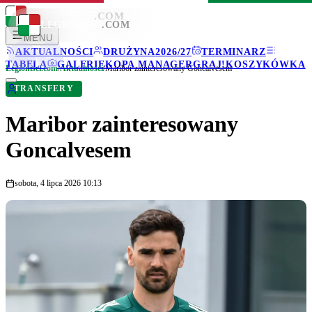
LEGIONISCI
.COM
LEGIONISCI
.COM
MENU
AKTUALNOŚCI
DRUŻYNA
2026/27
TERMINARZ
TABELA
GALERIE
KOPA MANAGER
GRAJ!
KOSZYKÓWKA
Legionisci.com
/
Aktualności
/
Maribor zainteresowany Goncalvesem
TRANSFERY
Maribor zainteresowany
Goncalvesem
sobota, 4 lipca 2026 10:13