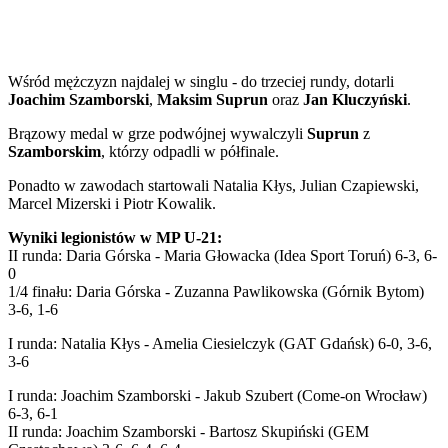
Wśród mężczyzn najdalej w singlu - do trzeciej rundy, dotarli
Joachim Szamborski
,
Maksim Suprun
oraz
Jan Kluczyński
.
Brązowy medal w grze podwójnej wywalczyli
Suprun
z
Szamborskim
, którzy odpadli w półfinale.
Ponadto w zawodach startowali Natalia Kłys, Julian Czapiewski,
Marcel Mizerski i Piotr Kowalik.
Wyniki legionistów w MP U-21:
II runda: Daria Górska - Maria Głowacka (Idea Sport Toruń) 6-3, 6-
0
1/4 finału: Daria Górska - Zuzanna Pawlikowska (Górnik Bytom)
3-6, 1-6
I runda: Natalia Kłys - Amelia Ciesielczyk (GAT Gdańsk) 6-0, 3-6,
3-6
I runda: Joachim Szamborski - Jakub Szubert (Come-on Wrocław)
6-3, 6-1
II runda: Joachim Szamborski - Bartosz Skupiński (GEM