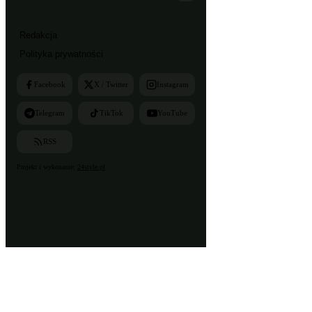
Redakcja
Polityka prywatności
Facebook
X / Twitter
Instagram
Telegram
TikTok
YouTube
RSS
Projekt i wykonanie:
24style.pl