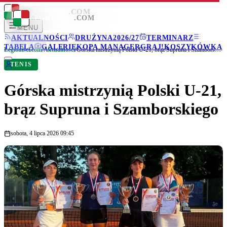
LEGIONISCI
.COM
LEGIONISCI
.COM
MENU
AKTUALNOŚCI
DRUŻYNA
2026/27
TERMINARZ
TABELA
GALERIE
KOPA MANAGER
GRAJ!
KOSZYKÓWKA
Legionisci.com
/
Aktualności
/
Górska mistrzynią Polski U-21, brąz Supruna i Szamborskiego
TENIS
Górska mistrzynią Polski U-21,
brąz Supruna i Szamborskiego
sobota, 4 lipca 2026 09:45