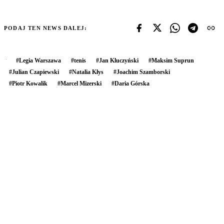
PODAJ TEN NEWS DALEJ:
#
Legia Warszawa
#
tenis
#
Jan Kluczyński
#
Maksim Suprun
#
Julian Czapiewski
#
Natalia Kłys
#
Joachim Szamborski
#
Piotr Kowalik
#
Marcel Mizerski
#
Daria Górska