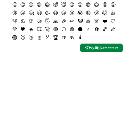
🙂
😊
😃
😁
😂
🤣
😇
😉
😜
😎
😍
🤩
😤
🤨
😐
🤔
🧐
🥳
😟
☹️
😢
😭
😡
🤬
🤯
👍
👎
💪
👏
🤝
🖐
🙏
🎉
👀
🤡
💩
☠️
❤️
🤍
💚
🖤
🔥
💥
🚀
🔴
⚪️
🟢
⚫️
⭐️
⚽️
🏀
🏉
🏐
🥇
🥈
🥉
🏅
🏆
🍺
🍻
🕯
Wyślij komentarz