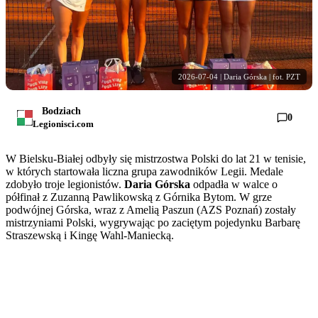
2026-07-04 | Daria Górska | fot. PZT
Bodziach
0
Legionisci.com
W Bielsku-Białej odbyły się mistrzostwa Polski do lat 21 w tenisie,
w których startowała liczna grupa zawodników Legii. Medale
zdobyło troje legionistów.
Daria Górska
odpadła w walce o
półfinał z Zuzanną Pawlikowską z Górnika Bytom. W grze
podwójnej Górska, wraz z Amelią Paszun (AZS Poznań) zostały
mistrzyniami Polski, wygrywając po zaciętym pojedynku Barbarę
Straszewską i Kingę Wahl-Maniecką.