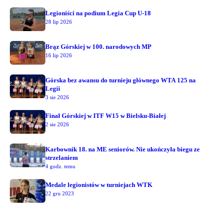
Legioniści na podium Legia Cup U-18
28 lip 2026
Brąz Górskiej w 100. narodowych MP
16 lip 2026
Górska bez awansu do turnieju głównego WTA 125 na
Legii
3 sie 2026
Finał Górskiej w ITF W15 w Bielsku-Białej
2 sie 2026
Karbownik 18. na ME seniorów. Nie ukończyła biegu ze
strzelaniem
4 godz. temu
Medale legionistów w turniejach WTK
22 gru 2023