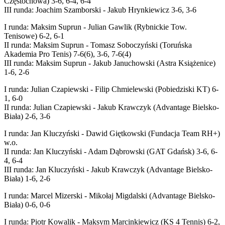
Częstochowa) 3-6, 6-4, 6-4
III runda: Joachim Szamborski - Jakub Hrynkiewicz 3-6, 3-6
I runda: Maksim Suprun - Julian Gawlik (Rybnickie Tow.
Tenisowe) 6-2, 6-1
II runda: Maksim Suprun - Tomasz Soboczyński (Toruńska
Akademia Pro Tenis) 7-6(6), 3-6, 7-6(4)
III runda: Maksim Suprun - Jakub Januchowski (Astra Książenice)
1-6, 2-6
I runda: Julian Czapiewski - Filip Chmielewski (Pobiedziski KT) 6-
1, 6-0
II runda: Julian Czapiewski - Jakub Krawczyk (Advantage Bielsko-
Biała) 2-6, 3-6
I runda: Jan Kluczyński - Dawid Giętkowski (Fundacja Team RH+)
w.o.
II runda: Jan Kluczyński - Adam Dąbrowski (GAT Gdańsk) 3-6, 6-
4, 6-4
III runda: Jan Kluczyński - Jakub Krawczyk (Advantage Bielsko-
Biała) 1-6, 2-6
I runda: Marcel Mizerski - Mikołaj Migdalski (Advantage Bielsko-
Biała) 0-6, 0-6
I runda: Piotr Kowalik - Maksym Marcinkiewicz (KS 4 Tennis) 6-2,