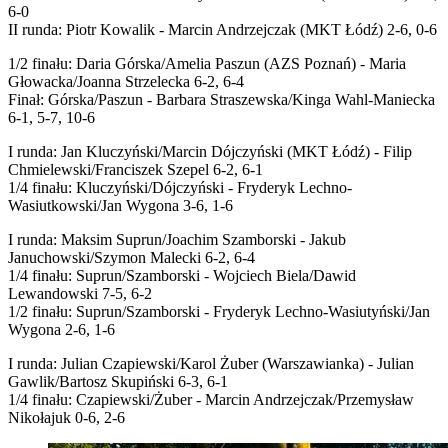
6-0
II runda: Piotr Kowalik - Marcin Andrzejczak (MKT Łódź) 2-6, 0-6
1/2 finału: Daria Górska/Amelia Paszun (AZS Poznań) - Maria
Głowacka/Joanna Strzelecka 6-2, 6-4
Finał: Górska/Paszun - Barbara Straszewska/Kinga Wahl-Maniecka
6-1, 5-7, 10-6
I runda: Jan Kluczyński/Marcin Dójczyński (MKT Łódź) - Filip
Chmielewski/Franciszek Szepel 6-2, 6-1
1/4 finału: Kluczyński/Dójczyński - Fryderyk Lechno-
Wasiutkowski/Jan Wygona 3-6, 1-6
I runda: Maksim Suprun/Joachim Szamborski - Jakub
Januchowski/Szymon Malecki 6-2, 6-4
1/4 finału: Suprun/Szamborski - Wojciech Biela/Dawid
Lewandowski 7-5, 6-2
1/2 finału: Suprun/Szamborski - Fryderyk Lechno-Wasiutyński/Jan
Wygona 2-6, 1-6
I runda: Julian Czapiewski/Karol Żuber (Warszawianka) - Julian
Gawlik/Bartosz Skupiński 6-3, 6-1
1/4 finału: Czapiewski/Żuber - Marcin Andrzejczak/Przemysław
Nikołajuk 0-6, 2-6