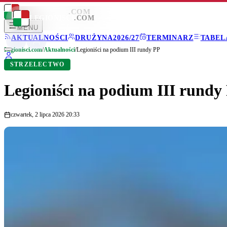
LEGIONISCI
.COM
LEGIONISCI
.COM
MENU
AKTUALNOŚCI
DRUŻYNA
2026/27
TERMINARZ
TABEL
Legionisci.com
/
Aktualności
/
Legioniści na podium III rundy PP
STRZELECTWO
Legioniści na podium III rundy
czwartek, 2 lipca 2026 20:33