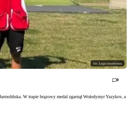
fot. Legia strzelectwo
0
 Jarmolińska. W trapie brązowy medal zgarnął Wołodymyr Yazykov, a