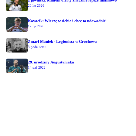
Zjawiński: Miałem oferty znacznie lepsze finansowo
20 lip 2026
Kovacik: Wierzę w siebie i chcę to udowodnić
17 lip 2026
Zmarł Maniek - Legionista w Grochowa
3 godz. temu
29. urodziny Augustyniaka
14 paź 2022