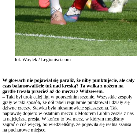
fot. Woytek / Legionisci.com
W głowach nie pojawiał się paraliż, że niby punktujecie, ale cały
czas balansowaliście tuż nad kreską? Ta walka z nożem na
gardle trwała przecież aż do meczu z Widzewem.
– Taki był urok całej ligi w poprzednim sezonie. Wszystkie zespoły
grały w taki sposób, że dół tabeli regularnie punktował i działy się
dziwne rzeczy. Stawka była niesamowicie spłaszczona. Tak
naprawdę dopiero w ostatnim meczu z Motorem Lublin zeszła z nas
ta najcięższa presja. W końcu to był mecz, w którym mogliśmy
zagrać o coś więcej, bo wiedzieliśmy, że pojawiła się realna szansa
na pucharowe miejsce.