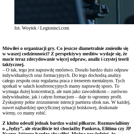
fot. Woytek / Legionisci.com
Mówiłeś o organizacji gry. Co jeszcze diametralnie zmieniło się
w waszej codzienności? Z perspektywy mediów wydaje się, że
macie teraz zdecydowanie więcej odpraw, analiz i czystej teorii
taktycznej.
– O tak, tego jest naprawdę mnóstwo. Doszło bardzo dużo odpraw
indywidualnych oraz formacyjnych. Do tego dochodzą analizy
całego zespołu oraz regularna praca z trenerem mentalnym. Tych
spotkań w salach konferencyjnych mamy naprawdę sporo. To
wymaga dużej koncentracji, ale nam jako zawodnikom – zarówno
indywidualnie, jak i całym formacjom – daje to ogromny profit.
Zyskujemy pełne zrozumienie intencji partnera obok nas. W każdej,
nawet najbardziej specyficznej sytuacji boiskowej, doskonale
wiemy, co mamy robić.
Z klubu odeszli jednak bardzo ważni piłkarze. Rozmawialiśmy
o „Jędzy”, ale straciliście też chociażby Pankova, Elitima czy JP
Nsame, którego bardzo chwaliłeś. Można powiedzieć, że