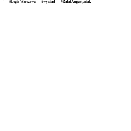
#
Legia Warszawa
#
wywiad
#
Rafał Augustyniak