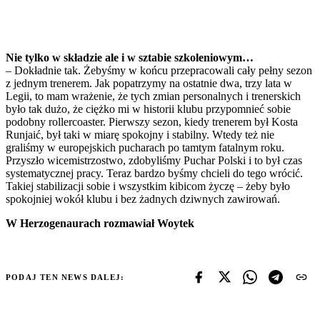
Nie tylko w składzie ale i w sztabie szkoleniowym…
– Dokładnie tak. Żebyśmy w końcu przepracowali cały pełny sezon
z jednym trenerem. Jak popatrzymy na ostatnie dwa, trzy lata w
Legii, to mam wrażenie, że tych zmian personalnych i trenerskich
było tak dużo, że ciężko mi w historii klubu przypomnieć sobie
podobny rollercoaster. Pierwszy sezon, kiedy trenerem był Kosta
Runjaić, był taki w miarę spokojny i stabilny. Wtedy też nie
graliśmy w europejskich pucharach po tamtym fatalnym roku.
Przyszło wicemistrzostwo, zdobyliśmy Puchar Polski i to był czas
systematycznej pracy. Teraz bardzo byśmy chcieli do tego wrócić.
Takiej stabilizacji sobie i wszystkim kibicom życzę – żeby było
spokojniej wokół klubu i bez żadnych dziwnych zawirowań.
W Herzogenaurach rozmawiał Woytek
PODAJ TEN NEWS DALEJ: