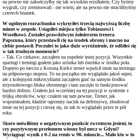
na pewno nie zakończyłby się tak wysokim rezultatem. Czy byśmy
wygrali, czy zremisowali - nie wiem, ale na pewno nie stracilibyśmy
czterech bramek.
W ogólnym rozrachunku wykręciłeś trzecią najwyższą liczbę
minut w zespole. Ustąpiłeś miejsca tylko Tobiaszowi i
Wszołkowi. Zostałeś prawdziwym żołnierzem trenera
Papszuna, który przestawił cię na środek obrony i mocno na
ciebie postawił. Poczułeś to jako duże wyróżnienie, że odbiłeś się
w tak trudnym momencie?
– Tak. Co ciekawe, zacząłem na zupełnie innej pozycji. Wszystkie
sparingi i treningi grałem jako szóstka lub ósemka w środku pola.
Dopiero po meczu z Koroną Kielce trener wpuścił mnie na treningu
na półprawego stopera. To na początku nie wyglądało jakoś super,
ale z kolejnymi mikrocyklami zacząłem grać na samym środku
trzyosobowego bloku obronnego i tam zaczęło to funkcjonować
bardzo dobrze. Grałem już wcześniej na tej pozycji w systemie z
trójką obrońców, więc czułem się tam pewnie. Trener, jak
wspominałem, kładzie ogromny nacisk na defensywę, zbudował
mnie na tej pozycji i cieszę się, że tak to wyglądało przez te pół
roku.
Skoro mówiliśmy o negatywnym punkcie zwrotnym jesieni, to
czy pozytywnym przełomem wiosny był mecz w Gdyni?
Wyciągnąć wynik z 0-2 na remis w 90. minucie... Mało kto w to