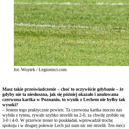
fot. Woytek / Legionisci.com
Masz takie przeświadczenie – choć to oczywiście gdybanie – że
gdyby nie ta niesłuszna, jak się później okazało i anulowana
czerwona kartka w Poznaniu, to wynik z Lechem nie byłby tak
wysoki?
– Jestem tego praktycznie pewien. Ta czerwona kartka mocno nas
wybiła z rytmu, rywale szybko strzelili na 2-0, za chwilę zrobiło się
3-0 i 4-0. W przerwie trener to poukładał, wprowadził trochę
spokoju i w drugiej połowie Lech już nam nic nie strzelił. Ten mecz