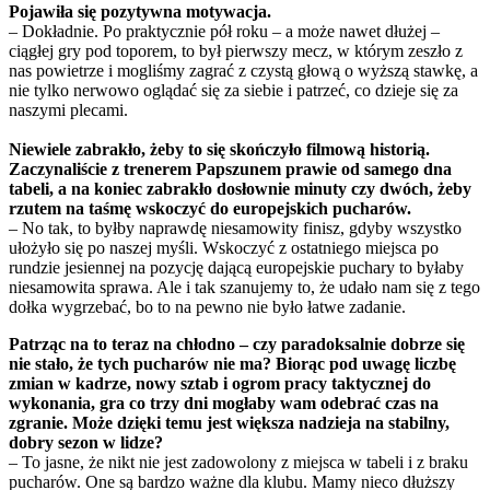
Pojawiła się pozytywna motywacja.
– Dokładnie. Po praktycznie pół roku – a może nawet dłużej –
ciągłej gry pod toporem, to był pierwszy mecz, w którym zeszło z
nas powietrze i mogliśmy zagrać z czystą głową o wyższą stawkę, a
nie tylko nerwowo oglądać się za siebie i patrzeć, co dzieje się za
naszymi plecami.
Niewiele zabrakło, żeby to się skończyło filmową historią.
Zaczynaliście z trenerem Papszunem prawie od samego dna
tabeli, a na koniec zabrakło dosłownie minuty czy dwóch, żeby
rzutem na taśmę wskoczyć do europejskich pucharów.
– No tak, to byłby naprawdę niesamowity finisz, gdyby wszystko
ułożyło się po naszej myśli. Wskoczyć z ostatniego miejsca po
rundzie jesiennej na pozycję dającą europejskie puchary to byłaby
niesamowita sprawa. Ale i tak szanujemy to, że udało nam się z tego
dołka wygrzebać, bo to na pewno nie było łatwe zadanie.
Patrząc na to teraz na chłodno – czy paradoksalnie dobrze się
nie stało, że tych pucharów nie ma? Biorąc pod uwagę liczbę
zmian w kadrze, nowy sztab i ogrom pracy taktycznej do
wykonania, gra co trzy dni mogłaby wam odebrać czas na
zgranie. Może dzięki temu jest większa nadzieja na stabilny,
dobry sezon w lidze?
– To jasne, że nikt nie jest zadowolony z miejsca w tabeli i z braku
pucharów. One są bardzo ważne dla klubu. Mamy nieco dłuższy