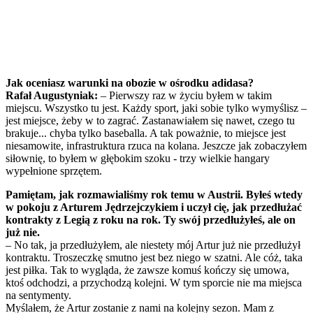
Jak oceniasz warunki na obozie w ośrodku adidasa?
Rafał Augustyniak:
– Pierwszy raz w życiu byłem w takim
miejscu. Wszystko tu jest. Każdy sport, jaki sobie tylko wymyślisz –
jest miejsce, żeby w to zagrać. Zastanawiałem się nawet, czego tu
brakuje... chyba tylko baseballa. A tak poważnie, to miejsce jest
niesamowite, infrastruktura rzuca na kolana. Jeszcze jak zobaczyłem
siłownię, to byłem w głębokim szoku - trzy wielkie hangary
wypełnione sprzętem.
Pamiętam, jak rozmawialiśmy rok temu w Austrii. Byłeś wtedy
w pokoju z Arturem Jędrzejczykiem i uczył cię, jak przedłużać
kontrakty z Legią z roku na rok. Ty swój przedłużyłeś, ale on
już nie.
– No tak, ja przedłużyłem, ale niestety mój Artur już nie przedłużył
kontraktu. Troszeczkę smutno jest bez niego w szatni. Ale cóż, taka
jest piłka. Tak to wygląda, że zawsze komuś kończy się umowa,
ktoś odchodzi, a przychodzą kolejni. W tym sporcie nie ma miejsca
na sentymenty.
Myślałem, że Artur zostanie z nami na kolejny sezon. Mam z