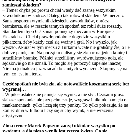
zamieszał składem?
– Trener chyba po prostu chciał wtedy dać szansę wszystkim
zawodnikom w kadrze. Dlatego tak rotował składem. W meczu z
Samsunsporem wymienił dziesięciu zawodników, oprócz
bramkarza, ale w reszcie tamtych spotkań też robił duże roszady.
Standardem było 6-7 zmian pomiędzy meczami w Europie a
Ekstraklasą. Chciał prawdopodobnie dogodzić wszystkim
piłkarzom, żeby każdy czuł się ważny i grał. No i wyszło, jak
wyszło. Akurat w tym meczu z Turkami wcale nie graliśmy źle, o ile
dobrze pamiętam. Na początku daliśmy się złapać na jedną kontrę i
straciliśmy bramkę. Później strzeliliśmy wyrównującego gola, ale
sędziowie go nie uznali. To mogło się potoczyć zupełnie inaczej.
Nie ma jednak co już wracać do tamtych wydarzeń. Skupmy się na
tym, co jest tu i teraz.
Część spotkań nie była zła, ale notowaliście koszmarną serię bez
wygranej…
- W piłce ostatecznie pamięta się wynik, a nie styl. Czasami grasz
słabsze spotkanie, ale przepchniesz je, wygrasz i nikt nie pamięta o
mankamentach, tylko liczą się trzy punkty. To tylko pokazuje, że na
koniec dnia w futbolu liczy się suchy wynik, a nie wrażenia
artystyczne.
Zimą trener Marek Papszun zaczął układać wszystko po
swojemu, a dla niego wynik jest rzeczą świętą. Co się