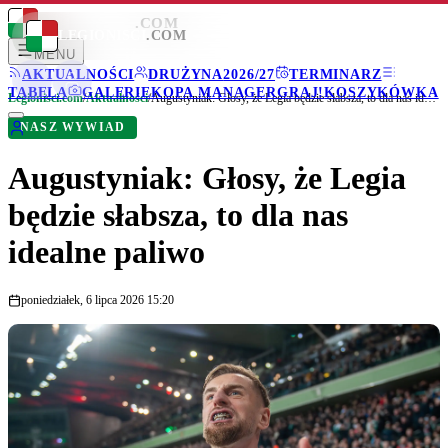
LEGIONISCI
.COM
LEGIONISCI
.COM
MENU
AKTUALNOŚCI
DRUŻYNA
2026/27
TERMINARZ
TABELA
GALERIE
KOPA MANAGER
GRAJ!
KOSZYKÓWKA
Legionisci.com
/
Aktualności
/
Augustyniak: Głosy, że Legia będzie słabsza, to dla nas idealne paliwo
NASZ WYWIAD
Augustyniak: Głosy, że Legia
będzie słabsza, to dla nas
idealne paliwo
poniedziałek, 6 lipca 2026 15:20