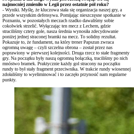
najmocniej zmieniło w Legii przez ostatnie pół roku?
- Wyniki. Myślę, że kluczowa stała się organizacja naszej gry, a
przede wszystkim defensywa. Pomijając nieszczęsne spotkanie w
Poznaniu, w pozostałych meczach rzadko dawaliśmy sobie
cokolwiek strzelić. Wyłączając ten mecz z Lechem, gdzie
straciliśmy cztery gole, nasza średnia wynosiła zdecydowanie
poniżej jednej straconej bramki na mecz. To solidny rezultat.
Pokazuje to, że fundament, na który trener Papszun zwraca
ogromną uwagę – czyli szczelna obrona – został przez nas
poprawiony w pierwszej kolejności. Druga rzecz to stałe fragmenty
gry. Na początku były naszą ogromną bolączką, traciliśmy po nich
mnóstwo bramek. Praktycznie każdy gol stracony na początku
rundy to był stały fragment przeciwnika. W trakcie rundy wiosennej
zdołaliśmy to wyeliminować i to zaczęło przynosić nam regularne
punkty.