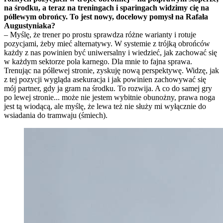
na środku, a teraz na treningach i sparingach widzimy cię na
półlewym obrońcy. To jest nowy, docelowy pomysł na Rafała
Augustyniaka?
– Myślę, że trener po prostu sprawdza różne warianty i rotuje
pozycjami, żeby mieć alternatywy. W systemie z trójką obrońców
każdy z nas powinien być uniwersalny i wiedzieć, jak zachować się
w każdym sektorze pola karnego. Dla mnie to fajna sprawa.
Trenując na półlewej stronie, zyskuję nową perspektywę. Widzę, jak
z tej pozycji wygląda asekuracja i jak powinien zachowywać się
mój partner, gdy ja gram na środku. To rozwija. A co do samej gry
po lewej stronie... może nie jestem wybitnie obunożny, prawa noga
jest tą wiodącą, ale myślę, że lewa też nie służy mi wyłącznie do
wsiadania do tramwaju (śmiech).