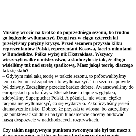
Musimy wrócić na krótko do poprzedniego sezonu, bo trudno
go logicznie wytłumaczyć. Drugi raz w ciągu czterech lat
przeżyliśmy potężny kryzys. Przed sezonem przyszło kilku
reprezentantów Polski, reprezentant Kosowa, facet z minutami
w Bundeslidze. Półka wyżej niż Ekstraklasa. Wszyscy
wieszczyli walkę o mistrzostwo, a skończyło się tak, że długo
wisieliśmy tuż nad strefą spadkową. Masz jakąś teorię, dlaczego
tak się stało?
– Gdybym miał taką teorię w trakcie sezonu, to próbowalibyśmy
temu natychmiast zapobiec i to wytłumaczyć. Ten sezon naprawdę
był dziwny. Zaczęliśmy przecież bardzo dobrze. Awansowaliśmy do
europejskich pucharów, w Ekstraklasie to fajnie wyglądało,
zdobyliśmy Superpuchar Polski. A później... nie wiem, ciężko
racjonalnie wytłumaczyć, co się wydarzyło. Zakończyliśmy jesień
dramatycznie nisko. Dobrze, że przyszła ta wiosna, bo zaczęliśmy
już punktować solidnie i na tym fundamencie chcemy budować
naszą dyspozycję w nadchodzących rozgrywkach.
Czy takim negatywnym punktem zwrotnym nie był ten mecz z
Samsunsporem, w którym trener Iordanescu drastycznie