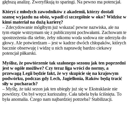
głębszą analizę. Zweryfikują to sparingi. Na pewno ma potencjał.
Któryś z młodych zawodników z akademii, którzy dostali
szansę wyjazdu na obóz, wpadł ci szczególnie w oko? Widzisz w
kimś materiał na dużą karierę?
– Zdecydowanie mógłbym już wskazać pewne nazwiska, ale na
tym etapie wstrzymam się z publicznymi pochwałami. Zachowam te
spostrzeżenia dla siebie, żeby nikomu woda sodowa nie uderzyła do
głowy. Ale potwierdzam – jest w kadrze dwóch chłopaków, których
bacznie obserwuję i widzę u nich naprawdę bardzo ciekawy
potencjał piłkarski.
Myślisz, że powtórzenie tak szalonego sezonu jak ten poprzedni
jest w ogóle możliwe? Czy teraz liga wróci do normy, a
przewagą Legii będzie fakt, że wy skupicie się na krajowym
podwórku, podczas gdy Lech, Jagiellonia, Raków będą tracić
siły w pucharach?
– Myślę, że taki sezon jak ten ubiegły już się w Ekstraklasie nie
powtórzy. On był wręcz kuriozalny. Cała tabela była ściśnięta. To
była anomalia. Czego nam najbardziej potrzeba? Stabilizacji.