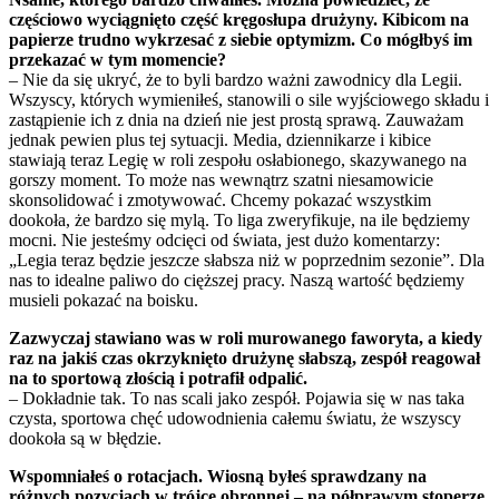
częściowo wyciągnięto część kręgosłupa drużyny. Kibicom na
papierze trudno wykrzesać z siebie optymizm. Co mógłbyś im
przekazać w tym momencie?
– Nie da się ukryć, że to byli bardzo ważni zawodnicy dla Legii.
Wszyscy, których wymieniłeś, stanowili o sile wyjściowego składu i
zastąpienie ich z dnia na dzień nie jest prostą sprawą. Zauważam
jednak pewien plus tej sytuacji. Media, dziennikarze i kibice
stawiają teraz Legię w roli zespołu osłabionego, skazywanego na
gorszy moment. To może nas wewnątrz szatni niesamowicie
skonsolidować i zmotywować. Chcemy pokazać wszystkim
dookoła, że bardzo się mylą. To liga zweryfikuje, na ile będziemy
mocni. Nie jesteśmy odcięci od świata, jest dużo komentarzy:
„Legia teraz będzie jeszcze słabsza niż w poprzednim sezonie”. Dla
nas to idealne paliwo do cięższej pracy. Naszą wartość będziemy
musieli pokazać na boisku.
Zazwyczaj stawiano was w roli murowanego faworyta, a kiedy
raz na jakiś czas okrzyknięto drużynę słabszą, zespół reagował
na to sportową złością i potrafił odpalić.
– Dokładnie tak. To nas scali jako zespół. Pojawia się w nas taka
czysta, sportowa chęć udowodnienia całemu światu, że wszyscy
dookoła są w błędzie.
Wspomniałeś o rotacjach. Wiosną byłeś sprawdzany na
różnych pozycjach w trójce obronnej – na półprawym stoperze,