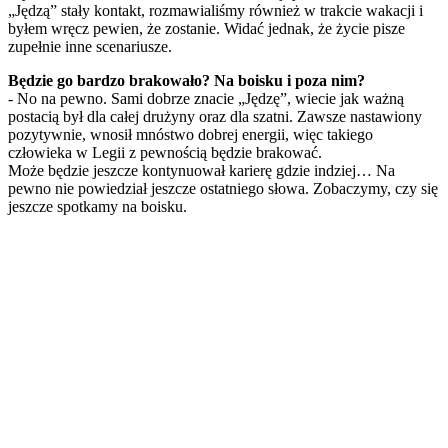
„Jędzą” stały kontakt, rozmawialiśmy również w trakcie wakacji i
byłem wręcz pewien, że zostanie. Widać jednak, że życie pisze
zupełnie inne scenariusze.
Będzie go bardzo brakowało? Na boisku i poza nim?
- No na pewno. Sami dobrze znacie „Jędzę”, wiecie jak ważną
postacią był dla całej drużyny oraz dla szatni. Zawsze nastawiony
pozytywnie, wnosił mnóstwo dobrej energii, więc takiego
człowieka w Legii z pewnością będzie brakować.
Może będzie jeszcze kontynuował karierę gdzie indziej… Na
pewno nie powiedział jeszcze ostatniego słowa. Zobaczymy, czy się
jeszcze spotkamy na boisku.