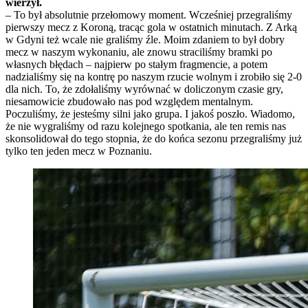
wierzył.
– To był absolutnie przełomowy moment. Wcześniej przegraliśmy
pierwszy mecz z Koroną, tracąc gola w ostatnich minutach. Z Arką
w Gdyni też wcale nie graliśmy źle. Moim zdaniem to był dobry
mecz w naszym wykonaniu, ale znowu straciliśmy bramki po
własnych błędach – najpierw po stałym fragmencie, a potem
nadzialiśmy się na kontrę po naszym rzucie wolnym i zrobiło się 2-0
dla nich. To, że zdołaliśmy wyrównać w doliczonym czasie gry,
niesamowicie zbudowało nas pod względem mentalnym.
Poczuliśmy, że jesteśmy silni jako grupa. I jakoś poszło. Wiadomo,
że nie wygraliśmy od razu kolejnego spotkania, ale ten remis nas
skonsolidował do tego stopnia, że do końca sezonu przegraliśmy już
tylko ten jeden mecz w Poznaniu.