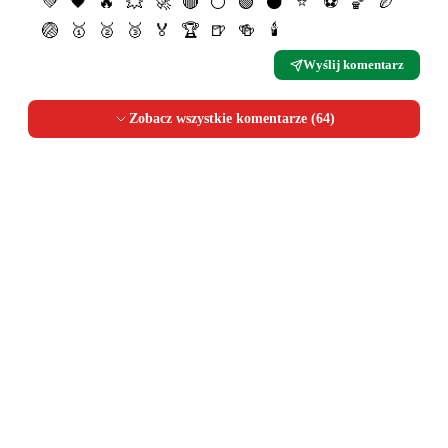
💚
🖤
🔥
💥
🚀
🔴
⚪️
🟢
⚫️
⭐️
⚽️
🏀
🏉
🏐
🥇
🥈
🥉
🏅
🏆
🍺
🍻
🕯
Wyślij komentarz
Zobacz wszystkie komentarze (
64
)