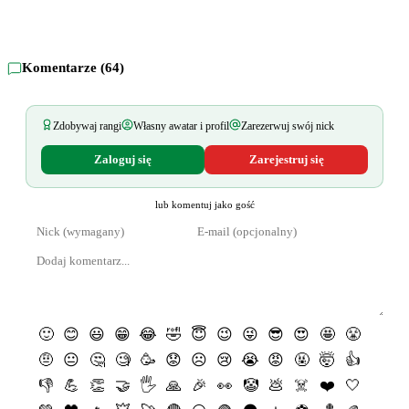
Komentarze (
64
)
Zdobywaj rangi
Własny awatar i profil
Zarezerwuj swój nick
Zaloguj się
Zarejestruj się
lub komentuj jako gość
🙂
😊
😃
😁
😂
🤣
😇
😉
😜
😎
😍
🤩
😤
🤨
😐
🤔
🧐
🥳
😟
☹️
😢
😭
😡
🤬
🤯
👍
👎
💪
👏
🤝
🖐
🙏
🎉
👀
🤡
💩
☠️
❤️
🤍