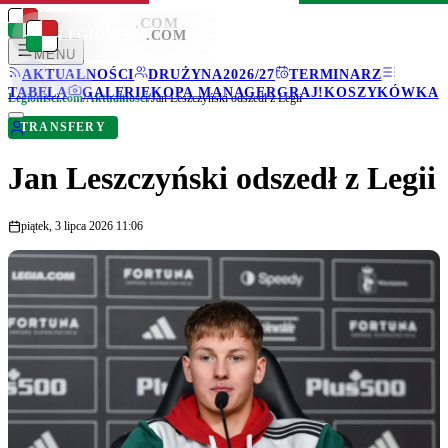
LEGIONISCI
.COM
LEGIONISCI
.COM
MENU
AKTUALNOŚCI
DRUŻYNA
2026/27
TERMINARZ
TABELA
GALERIE
KOPA MANAGER
GRAJ!
KOSZYKÓWKA
Legionisci.com
/
Aktualności
/
Jan Leszczyński odszedł z Legii
TRANSFERY
Jan Leszczyński odszedł z Legii
piątek, 3 lipca 2026 11:06