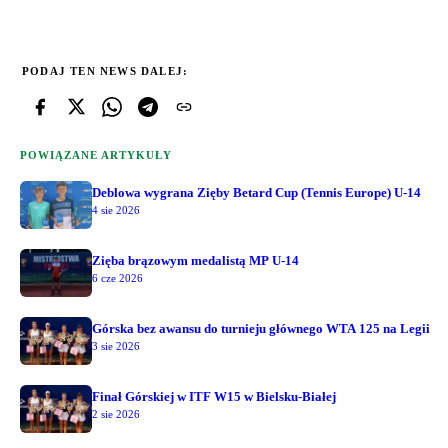
PODAJ TEN NEWS DALEJ:
POWIĄZANE ARTYKUŁY
Deblowa wygrana Zięby Betard Cup (Tennis Europe) U-14
4 sie 2026
Zięba brązowym medalistą MP U-14
6 cze 2026
Górska bez awansu do turnieju głównego WTA 125 na Legii
3 sie 2026
Finał Górskiej w ITF W15 w Bielsku-Białej
2 sie 2026