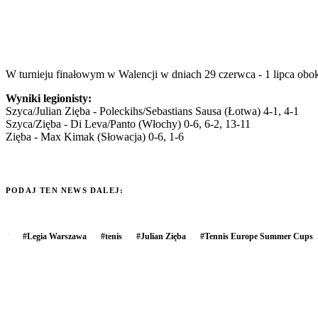
W turnieju finałowym w Walencji w dniach 29 czerwca - 1 lipca obo
Wyniki legionisty:
Szyca/Julian Zięba - Poleckihs/Sebastians Sausa (Łotwa) 4-1, 4-1
Szyca/Zięba - Di Leva/Panto (Włochy) 0-6, 6-2, 13-11
Zięba - Max Kimak (Słowacja) 0-6, 1-6
PODAJ TEN NEWS DALEJ:
#
Legia Warszawa
#
tenis
#
Julian Zięba
#
Tennis Europe Summer Cups