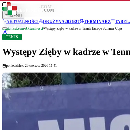
LEGIONISCI
.COM
LEGIONISCI
.COM
MENU
AKTUALNOŚCI
DRUŻYNA
2026/27
TERMINARZ
TABEL
Legionisci.com
/
Aktualności
/
Występy Zięby w kadrze w Tennis Europe Summer Cups
TENIS
Występy Zięby w kadrze w Ten
poniedziałek, 29 czerwca 2026 11:41