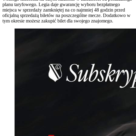
planu taryfowego. Legia daje gwarancję wyboru bezpłatnego
miejsca w sprzedaży zamkniętej na co najmniej 48 godzin przed
oficjalną sprzedażą biletów na poszczególne mecze. Dodatkowo w
tym okresie możesz zakupić bilet dla swojego znajomego.