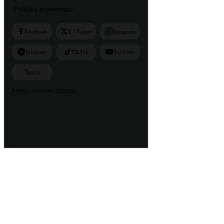
Polityka prywatności
Facebook
X / Twitter
Instagram
Telegram
TikTok
YouTube
RSS
Projekt i wykonanie:
24style.pl