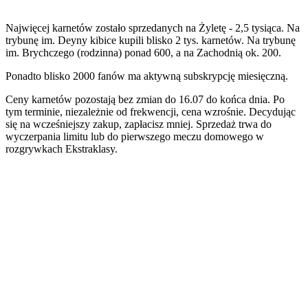
Najwięcej karnetów zostało sprzedanych na Żyletę - 2,5 tysiąca. Na
trybunę im. Deyny kibice kupili blisko 2 tys. karnetów. Na trybunę
im. Brychczego (rodzinna) ponad 600, a na Zachodnią ok. 200.
Ponadto blisko 2000 fanów ma aktywną subskrypcję miesięczną.
Ceny karnetów pozostają bez zmian do 16.07 do końca dnia. Po
tym terminie, niezależnie od frekwencji, cena wzrośnie. Decydując
się na wcześniejszy zakup, zapłacisz mniej. Sprzedaż trwa do
wyczerpania limitu lub do pierwszego meczu domowego w
rozgrywkach Ekstraklasy.