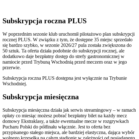
Subskrypcja roczna PLUS
W poprzednim sezonie klub uruchomił pilotażowo plan subskrypcji
rocznej PLUS. W związku z tym, że dostępne 35 miejsc sprzedało
się bardzo szybko, w sezonie 2026/27 pula została zwiększona do
50 sztuk. Ta oferta działa podobnie do subskrypcji rocznej, ale
dodatkowo daje bezpłatny dostęp do strefy gastronomicznej w
namiocie przed Trybuną Wschodnią przed meczem oraz w jego
przerwie.
Subskrypcja roczna PLUS dostępna jest wyłącznie na Trybunie
Wschodniej.
Subskrypcja miesięczna
Subskrypcja miesięczna działa jak serwis streamingowy – w ramach
opłaty co miesiąc możesz pobrać bezpłatny bilet na każdy mecz
domowy Ekstraklasy, a także ewentualne mecze w rozgrywkach
Pucharu Polski do półfinału włącznie. Jest to oferta bez
przypisanego stałego miejsca, ale bardziej elastyczna, dająca wybór
wolnego krzesełka na całym stadionie w zależności od posiadanego