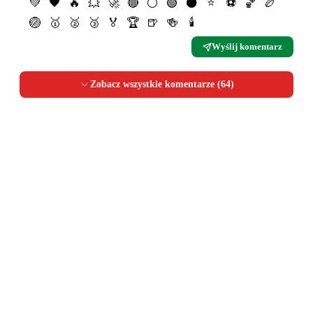
💚
🖤
🔥
💥
🚀
🔴
⚪️
🟢
⚫️
⭐️
⚽️
🏀
🏉
🏐
🥇
🥈
🥉
🏅
🏆
🍺
🍻
🕯
Wyślij komentarz
Zobacz wszystkie komentarze (
64
)