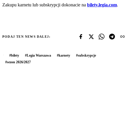
Zakupu karnetu lub subskrypcji dokonacie na
bilety.legia.com
.
PODAJ TEN NEWS DALEJ:
#
bilety
#
Legia Warszawa
#
karnety
#
subskrypcje
#
sezon 2026/2027