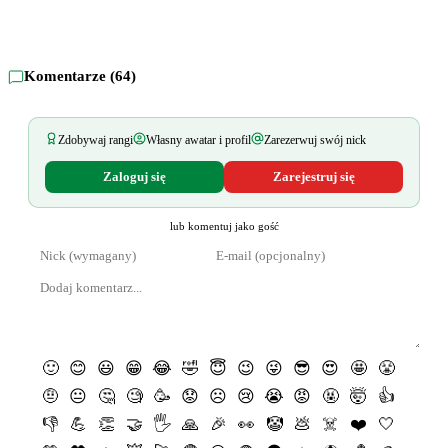
Komentarze (
64
)
Zdobywaj rangi
Własny awatar i profil
Zarezerwuj swój nick
Zaloguj się
Zarejestruj się
lub komentuj jako gość
🙂
😊
😃
😁
😂
🤣
😇
😉
😜
😎
😍
🤩
😤
🤨
😐
🤔
🧐
🥳
😟
☹️
😢
😭
😡
🤬
🤯
👍
👎
💪
👏
🤝
🖐
🙏
🎉
👀
🤡
💩
☠️
❤️
🤍