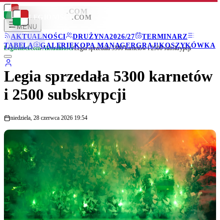
LEGIONISCI
.COM
LEGIONISCI
.COM
MENU
AKTUALNOŚCI
DRUŻYNA
2026/27
TERMINARZ
TABELA
GALERIE
KOPA MANAGER
GRAJ!
KOSZYKÓWKA
Legionisci.com
/
Aktualności
/
Legia sprzedała 5300 karnetów i 2500 subskrypcji
Legia sprzedała 5300 karnetów
i 2500 subskrypcji
niedziela, 28 czerwca 2026 19:54