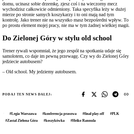
domu, ucinasz sobie drzemkę, zjesz coś i na wieczorny mecz
wychodzisz całkowicie odmieniony. Taka specyfika leży w dużej
mierze po stronie samych koszykarzy i to oni mają nad tym
kontrolę. Jako trener nie na wszystko masz bezpośredni wpływ. To
po prostu element mojej pracy, nie ma w tym żadnej wielkiej magii.
Do Zielonej Góry w stylu old school
Trener rywali wspomniał, że jego zespół na spotkania udaje się
samolotem, co daje im pewną przewagę. Czy wy do Zielonej Góry
jedziecie autobusem?
– Old school. My jedziemy autobusem.
PODAJ TEN NEWS DALEJ:
#
Legia Warszawa
#
konferencja prasowa
#
finał play-off
#
PLK
#
Zastal Zielona Góra
#
koszykówka
#
Heiko Rannula