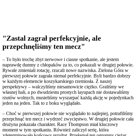
"Zastal zagrał perfekcyjnie, ale
przepchnęliśmy ten mecz"
– To było trochę zbyt nerwowe i ciasne spotkanie, ale jestem
naprawdę dumny z chłopaków za to, co pokazali w drugiej połowie.
Rywale zmieniali rotację, rzucali nowe nazwiska. Zielona Góra w
pierwszej połowie zagrała niemal perfekcyjnie. Byli bardzo dobrzy
w każdym elemencie koszykarskiego rzemiosła. Z naszej
perspektywy – walczyliśmy niesamowicie ciężko. Graliśmy we
własnej hali, a po dwudziestu prostych layupach nie dostawaliśmy
rzutów wolnych, musieliśmy wyszarpać każdą akcję w pojedynkach
jeden na jeden. Tak to z boku wyglądało.
– Choć w pierwszej połowie nie wyglądało to najlepiej, potrafiliśmy
przepchnąć ten mecz i wydrzeć zwycięstwo. W drugiej połowie cała
drużyna pokazała charakter. Race Thompson miał kluczowy
moment w tym spotkaniu. Również zaliczył serię, która
zdeterminowała końcowy rezultat. Przełamał ten ogromny ciężar