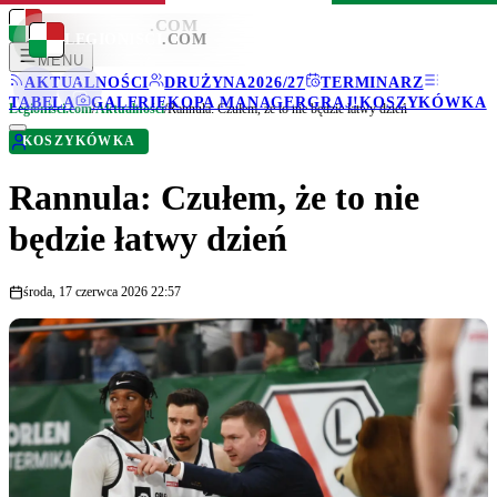
LEGIONISCI
.COM
LEGIONISCI
.COM
MENU
AKTUALNOŚCI
DRUŻYNA
2026/27
TERMINARZ
TABELA
GALERIE
KOPA MANAGER
GRAJ!
KOSZYKÓWKA
Legionisci.com
/
Aktualności
/
Rannula: Czułem, że to nie będzie łatwy dzień
KOSZYKÓWKA
Rannula: Czułem, że to nie
będzie łatwy dzień
środa, 17 czerwca 2026 22:57