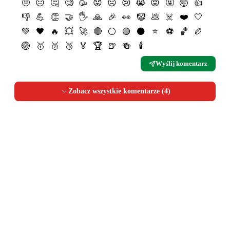
🤨
😐
🤔
🧐
🥳
😟
☹️
😢
😭
😡
🤬
🤯
👍
👎
💪
👏
🤝
🖐
🙏
🎉
👀
🤡
💩
☠️
❤️
🤍
💚
🖤
🔥
💥
🚀
🔴
⚪️
🟢
⚫️
⭐️
⚽️
🏀
🏉
🏐
🥇
🥈
🥉
🏅
🏆
🍺
🍻
🕯
Wyślij komentarz
Zobacz wszystkie komentarze (
4
)