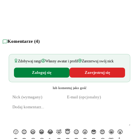
Komentarze (
4
)
Zdobywaj rangi
Własny awatar i profil
Zarezerwuj swój nick
Zaloguj się
Zarejestruj się
lub komentuj jako gość
🙂
😊
😃
😁
😂
🤣
😇
😉
😜
😎
😍
🤩
😤