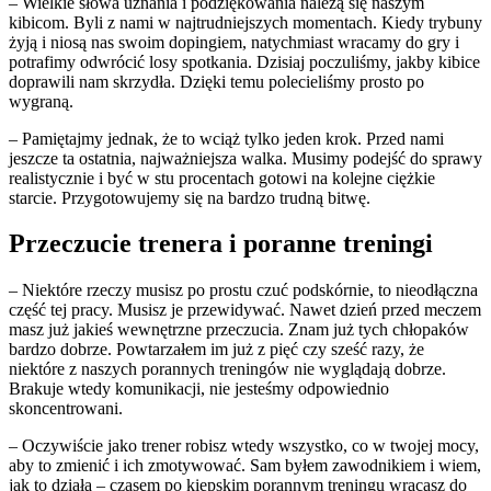
– Wielkie słowa uznania i podziękowania należą się naszym
kibicom. Byli z nami w najtrudniejszych momentach. Kiedy trybuny
żyją i niosą nas swoim dopingiem, natychmiast wracamy do gry i
potrafimy odwrócić losy spotkania. Dzisiaj poczuliśmy, jakby kibice
doprawili nam skrzydła. Dzięki temu polecieliśmy prosto po
wygraną.
– Pamiętajmy jednak, że to wciąż tylko jeden krok. Przed nami
jeszcze ta ostatnia, najważniejsza walka. Musimy podejść do sprawy
realistycznie i być w stu procentach gotowi na kolejne ciężkie
starcie. Przygotowujemy się na bardzo trudną bitwę.
Przeczucie trenera i poranne treningi
– Niektóre rzeczy musisz po prostu czuć podskórnie, to nieodłączna
część tej pracy. Musisz je przewidywać. Nawet dzień przed meczem
masz już jakieś wewnętrzne przeczucia. Znam już tych chłopaków
bardzo dobrze. Powtarzałem im już z pięć czy sześć razy, że
niektóre z naszych porannych treningów nie wyglądają dobrze.
Brakuje wtedy komunikacji, nie jesteśmy odpowiednio
skoncentrowani.
– Oczywiście jako trener robisz wtedy wszystko, co w twojej mocy,
aby to zmienić i ich zmotywować. Sam byłem zawodnikiem i wiem,
jak to działa – czasem po kiepskim porannym treningu wracasz do