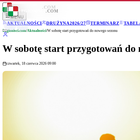
LEGIONISCI
.COM
LEGIONISCI
.COM
MENU
AKTUALNOŚCI
DRUŻYNA
2026/27
TERMINARZ
TABEL
Legionisci.com
/
Aktualności
/
W sobotę start przygotowań do nowego sezonu
W sobotę start przygotowań do
czwartek, 18 czerwca 2026 09:00