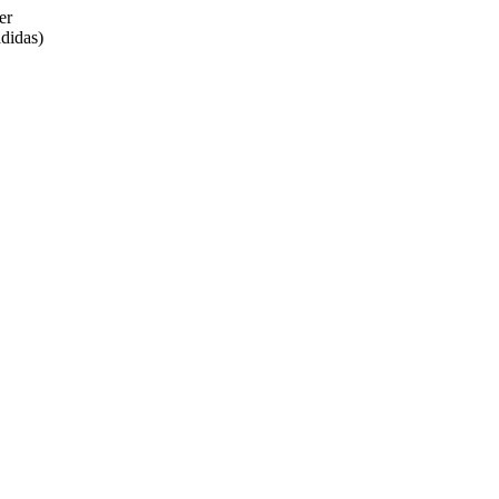
er
didas)