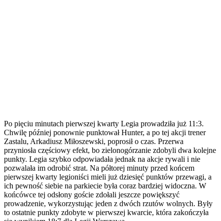
Po pięciu minutach pierwszej kwarty Legia prowadziła już 11:3.
Chwilę później ponownie punktował Hunter, a po tej akcji trener
Zastalu, Arkadiusz Miłoszewski, poprosił o czas. Przerwa
przyniosła częściowy efekt, bo zielonogórzanie zdobyli dwa kolejne
punkty. Legia szybko odpowiadała jednak na akcje rywali i nie
pozwalała im odrobić strat. Na półtorej minuty przed końcem
pierwszej kwarty legioniści mieli już dziesięć punktów przewagi, a
ich pewność siebie na parkiecie była coraz bardziej widoczna. W
końcówce tej odsłony goście zdołali jeszcze powiększyć
prowadzenie, wykorzystując jeden z dwóch rzutów wolnych. Były
to ostatnie punkty zdobyte w pierwszej kwarcie, która zakończyła