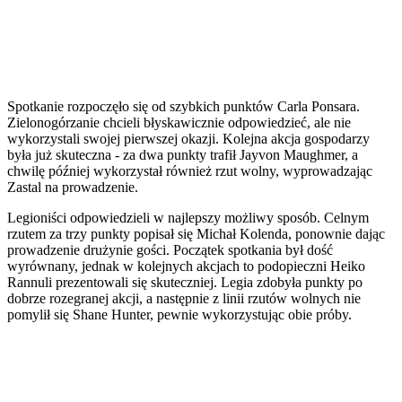
Spotkanie rozpoczęło się od szybkich punktów Carla Ponsara.
Zielonogórzanie chcieli błyskawicznie odpowiedzieć, ale nie
wykorzystali swojej pierwszej okazji. Kolejna akcja gospodarzy
była już skuteczna - za dwa punkty trafił Jayvon Maughmer, a
chwilę później wykorzystał również rzut wolny, wyprowadzając
Zastal na prowadzenie.
Legioniści odpowiedzieli w najlepszy możliwy sposób. Celnym
rzutem za trzy punkty popisał się Michał Kolenda, ponownie dając
prowadzenie drużynie gości. Początek spotkania był dość
wyrównany, jednak w kolejnych akcjach to podopieczni Heiko
Rannuli prezentowali się skuteczniej. Legia zdobyła punkty po
dobrze rozegranej akcji, a następnie z linii rzutów wolnych nie
pomylił się Shane Hunter, pewnie wykorzystując obie próby.