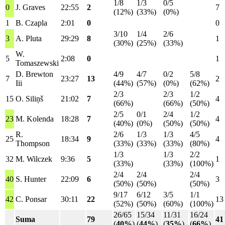
1/8
1/3
0/5
0
J. Graves
22:55
2
7
(12%)
(33%)
(0%)
1
B. Czapla
2:01
0
0
3/10
1/4
2/6
3
A. Pluta
29:29
8
1
(30%)
(25%)
(33%)
W.
5
2:08
0
1
Tomaszewski
D. Brewton
4/9
4/7
0/2
5/8
7
23:27
13
2
Iii
(44%)
(57%)
(0%)
(62%)
2/3
2/3
1/2
15
O. Siliņš
21:02
7
4
(66%)
(66%)
(50%)
2/5
0/1
2/4
1/2
23
M. Kolenda
18:28
7
4
(40%)
(0%)
(50%)
(50%)
R.
2/6
1/3
1/3
4/5
25
18:34
9
4
Thompson
(33%)
(33%)
(33%)
(80%)
1/3
1/3
2/2
32
M. Wilczek
9:36
5
1
(33%)
(33%)
(100%)
2/4
2/4
2/4
40
S. Hunter
22:09
6
3
(50%)
(50%)
(50%)
9/17
6/12
3/5
1/1
42
C. Ponsar
30:11
22
13
(52%)
(50%)
(60%)
(100%)
26/65
15/34
11/31
16/24
Suma
79
41
(
40%
)
(
44%
)
(
35%
)
(
66%
)