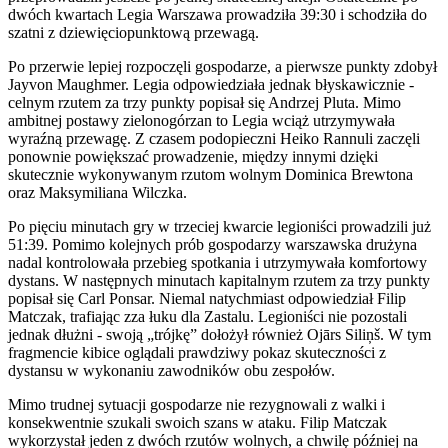
dwóch kwartach Legia Warszawa prowadziła 39:30 i schodziła do
szatni z dziewięciopunktową przewagą.
Po przerwie lepiej rozpoczęli gospodarze, a pierwsze punkty zdobył
Jayvon Maughmer. Legia odpowiedziała jednak błyskawicznie -
celnym rzutem za trzy punkty popisał się Andrzej Pluta. Mimo
ambitnej postawy zielonogórzan to Legia wciąż utrzymywała
wyraźną przewagę. Z czasem podopieczni Heiko Rannuli zaczęli
ponownie powiększać prowadzenie, między innymi dzięki
skutecznie wykonywanym rzutom wolnym Dominica Brewtona
oraz Maksymiliana Wilczka.
Po pięciu minutach gry w trzeciej kwarcie legioniści prowadzili już
51:39. Pomimo kolejnych prób gospodarzy warszawska drużyna
nadal kontrolowała przebieg spotkania i utrzymywała komfortowy
dystans. W następnych minutach kapitalnym rzutem za trzy punkty
popisał się Carl Ponsar. Niemal natychmiast odpowiedział Filip
Matczak, trafiając zza łuku dla Zastalu. Legioniści nie pozostali
jednak dłużni - swoją „trójkę” dołożył również Ojārs Siliņš. W tym
fragmencie kibice oglądali prawdziwy pokaz skuteczności z
dystansu w wykonaniu zawodników obu zespołów.
Mimo trudnej sytuacji gospodarze nie rezygnowali z walki i
konsekwentnie szukali swoich szans w ataku. Filip Matczak
wykorzystał jeden z dwóch rzutów wolnych, a chwilę później na