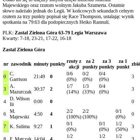
Majewskiego oraz rzutom wolnym Jakuba Szumerta. Ostatnie
słowo należało jednak do Legii. W końcowych sekundach celnym
rzutem za trzy punkty popisał się Race Thompson, ustalając wynik
spotkania na 79:63 dla podopiecznych Heiko Rannuli.
PLK:
Zastal Zielona Góra 63-79 Legia Warszawa
Kwarty: 7-18, 23-21, 17-22, 16-18
Zastal Zielona Góra
rzuty z
za 2
za 3
za 1
nr
zawodnik
minuty
punkty
zbi
akcji
punkty
punkty
punkt
C.
0/6
0/2
0/4
0
21:49
0
3
Garrison
(0%)
(0%)
(0%)
A.
1/7
1/3
0/4
3
30:37
2
3
Mazurczak
(14%)
(33%)
(0%)
D. Wilson
4
0:00
0
0
Iii
M.
2/2
2/2
0/1
6
4:50
4
0
Majewski
(100%)
(100%)
(0%)
0/1
0/1
1/2
7
K. Sulima
9:27
1
3
(0%)
(0%)
(50%)
1/2
1/2
1/2
8
F. Matczak
14:04
4
3