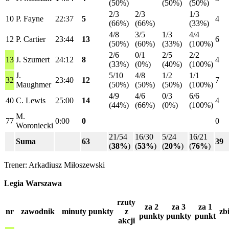
(50%)
(50%)
(50%)
2/3
2/3
1/3
10
P. Fayne
22:37
5
4
(66%)
(66%)
(33%)
4/8
3/5
1/3
4/4
12
P. Cartier
23:44
13
6
(50%)
(60%)
(33%)
(100%)
2/6
0/1
2/5
2/2
13
J. Szumert
24:12
8
4
(33%)
(0%)
(40%)
(100%)
J.
5/10
4/8
1/2
1/1
32
23:40
12
7
Maughmer
(50%)
(50%)
(50%)
(100%)
4/9
4/6
0/3
6/6
40
C. Lewis
25:00
14
4
(44%)
(66%)
(0%)
(100%)
M.
77
0:00
0
0
Woroniecki
21/54
16/30
5/24
16/21
Suma
63
39
(
38%
)
(
53%
)
(
20%
)
(
76%
)
Trener: Arkadiusz Miłoszewski
Legia Warszawa
rzuty
za 2
za 3
za 1
nr
zawodnik
minuty
punkty
z
zb
punkty
punkty
punkt
akcji