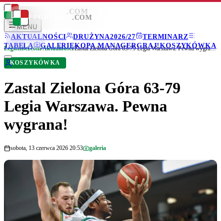
LEGIONISCI
.COM
LEGIONISCI
.COM
MENU
AKTUALNOŚCI
DRUŻYNA
2026/27
TERMINARZ
TABELA
GALERIE
KOPA MANAGER
GRAJ!
KOSZYKÓWKA
Legionisci.com
/
Aktualności
/
Zastal Zielona Góra 63-79 Legia Warszawa. Pewna wygrana!
KOSZYKÓWKA
Zastal Zielona Góra 63-79
Legia Warszawa. Pewna
wygrana!
sobota, 13 czerwca 2026 20:53
galeria