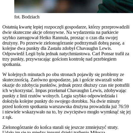
fot. Bodziach
Ostatnią kwartę lepiej rozpoczęli gospodarze, którzy przeprowadzili
dwie skuteczne akcje ofensywne. Na wydarzenia na parkiecie
szybko zareagował Heiko Rannula, prosząc o czas dla swojej
drużyny. Po przerwie zielonogórzanie podtrzymali dobrą passę, a
kolejne dwa punkty dla Zastalu zdobył Chavaughn Lewis.
Odpowiedź Legii była jednak natychmiastowa. Carl Ponsar trafił za
trzy punkty, przywracając gościom kontrolę nad przebiegiem
spotkania.
W kolejnych minutach po obu stronach pojawiły się problemy ze
skutecznością. Zarówno gospodarze, jak i goście stwarzali sobie
okazje do zdobycia punktów, jednak przez dłuższy czas nie potrafili
ich wykorzystać. Impas przełamał Chavaughn Lewis, zdobywając
punkty z linii rzutów wolnych. Legia szybko odpowiedziała i
dołożyła kolejne punkty do swojego dorobku. Na dwie minuty
przed końcem spotkania warszawska drużyna prowadziła już 76:59
i niewiele wskazywało na to, by zwycięstwo mogło wymknąć się jej
z rąk.
Zielonogórzanie do końca starali się jeszcze zmniejszyć straty.
Udało im się to między innymi dzięki trafieniu Miłosza