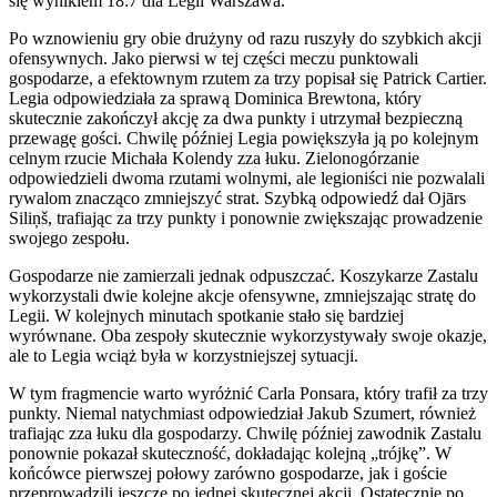
się wynikiem 18:7 dla Legii Warszawa.
Po wznowieniu gry obie drużyny od razu ruszyły do szybkich akcji
ofensywnych. Jako pierwsi w tej części meczu punktowali
gospodarze, a efektownym rzutem za trzy popisał się Patrick Cartier.
Legia odpowiedziała za sprawą Dominica Brewtona, który
skutecznie zakończył akcję za dwa punkty i utrzymał bezpieczną
przewagę gości. Chwilę później Legia powiększyła ją po kolejnym
celnym rzucie Michała Kolendy zza łuku. Zielonogórzanie
odpowiedzieli dwoma rzutami wolnymi, ale legioniści nie pozwalali
rywalom znacząco zmniejszyć strat. Szybką odpowiedź dał Ojārs
Siliņš, trafiając za trzy punkty i ponownie zwiększając prowadzenie
swojego zespołu.
Gospodarze nie zamierzali jednak odpuszczać. Koszykarze Zastalu
wykorzystali dwie kolejne akcje ofensywne, zmniejszając stratę do
Legii. W kolejnych minutach spotkanie stało się bardziej
wyrównane. Oba zespoły skutecznie wykorzystywały swoje okazje,
ale to Legia wciąż była w korzystniejszej sytuacji.
W tym fragmencie warto wyróżnić Carla Ponsara, który trafił za trzy
punkty. Niemal natychmiast odpowiedział Jakub Szumert, również
trafiając zza łuku dla gospodarzy. Chwilę później zawodnik Zastalu
ponownie pokazał skuteczność, dokładając kolejną „trójkę”. W
końcówce pierwszej połowy zarówno gospodarze, jak i goście
przeprowadzili jeszcze po jednej skutecznej akcji. Ostatecznie po