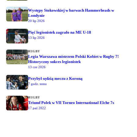
Występy Stokowskiej w barwach Hammerheads w
Londynie
20 lip 2026
Pięć legionistek zagrało na ME U-18
13 lip 2026
RUGBY
Legia Warszawa mistrzem Polski Kobiet w Rugby 7!
Historyczny sukces legionistek
13 cze 2026
Przybył sędzią meczu z Koroną
7 godz. temu
RUGBY
Triumf Polek w VII Torneo International Elche 7s
17 paź 2022