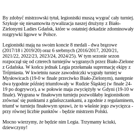
By zdobyć mistrzowski tytuł, legionistki muszą wygrać cały turniej.
Szykuje się niesamowita rywalizacja naszej drużyny z Biało-
Zielonymi Ladies Gdańsk, które w ostatniej dekadzie zdominowały
rozgrywki ligowe w Polsce.
Legionistki mają na swoim koncie 8 medali - dwa brązowe
(2017/18 i 2019/20) oraz 6 srebrnych (2016/2017, 2020/21,
2021/22, 2022/23, 2023/24, 2024/25). W tym sezonie sezon
rozpoczął się od czterech turniejów wygranych przez Biało-Zielone
z Gdańska. W końcu jednak Legia przełamała supremację ekipy z
Trójmiasta. W kwietniu nasze zawodniczki wygrały turniej w
Mysłowicach (19-0 w finale przeciwko Biało-Zielonym), następnie
dwa tygodnie później triumfowały w Rudzie Śląskiej (w finale 24-
19 po dogrywce), a w połowie maja zwyciężyły w Gdyni (19-10 w
finale). Wygrana w finałowym turnieju pozwoliłaby legionistkom
zrównać się punktami z gdańszczankami, a zgodnie z regulaminem,
triumf w turnieju finałowym sprawi, że to właśnie jego zwycięzca -
przy równej liczbie punktów - będzie mistrzem Polski.
Mocno wierzymy, że będzie nim Legia. Trzymamy kciuki,
dziewczyny!