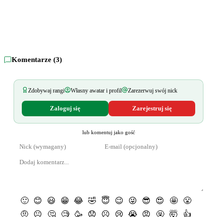
Komentarze (
3
)
Zdobywaj rangi
Własny awatar i profil
Zarezerwuj swój nick
Zaloguj się
Zarejestruj się
lub komentuj jako gość
🙂
😊
😃
😁
😂
🤣
😇
😉
😜
😎
😍
🤩
😤
🤨
😐
🤔
🧐
🥳
😟
☹️
😢
😭
😡
🤬
🤯
👍