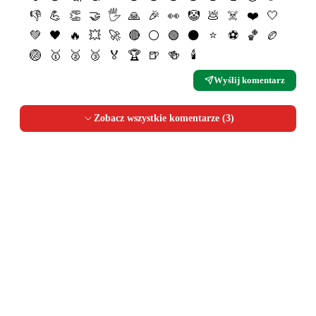
👎
💪
👏
🤝
🖐
🙏
🎉
👀
🤡
💩
☠️
❤️
🤍
💚
🖤
🔥
💥
🚀
🔴
⚪️
🟢
⚫️
⭐️
⚽️
🏀
🏉
🏐
🥇
🥈
🥉
🏅
🏆
🍺
🍻
🕯
Wyślij komentarz
Zobacz wszystkie komentarze (
3
)