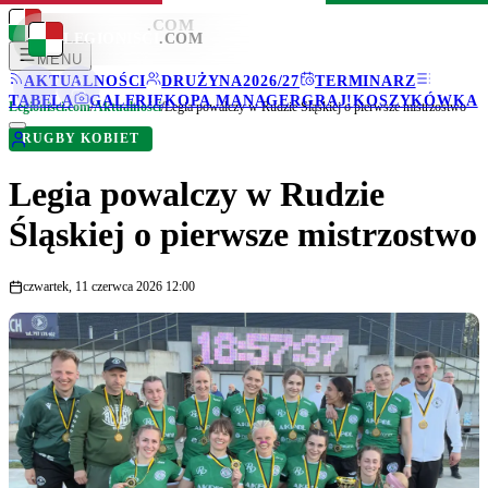
LEGIONISCI
.COM
LEGIONISCI
.COM
MENU
AKTUALNOŚCI
DRUŻYNA
2026/27
TERMINARZ
TABELA
GALERIE
KOPA MANAGER
GRAJ!
KOSZYKÓWKA
Legionisci.com
/
Aktualności
/
Legia powalczy w Rudzie Śląskiej o pierwsze mistrzostwo
RUGBY KOBIET
Legia powalczy w Rudzie
Śląskiej o pierwsze mistrzostwo
czwartek, 11 czerwca 2026 12:00