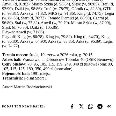
Anwil (d, 91:82), Miasto Szkła (d, 98:84), Śląsk (w, 90:85), Trefl (d,
92:90), Dziki (w, 98:86), Trefl (w, 78:75), Górnik (w, 82:89), GTK
(d, 98:81), Arka (w, 71:82), MKS (w, 91:86), King (d, 74:75), Legia
(w, 84:66), Start (d, 76:73), Twarde Pierniki (d, 88:90), Czarni (d,
96:80), Stal (w, 75:82), Anwil (w, 79:70), Miasto Szkła (w, 87:99),
Śląsk (d, 76:80), Dziki (d, 105:86).
Play-in: Anwil (w, 71:86).
Play-off: King (w, 80:78), King (w, 79:82), King (d, 84:70), King
(d, 86:80), Arka (w, 64:90), Arka (w, 83:85), Arka (d, 96:89), Legia
(w, 74:77).
Termin meczu:
środa, 10 czerwca 2026 roku, g. 20:15
Adres hali:
Warszawa, ul. Obrońców Tobruku 40 (OSiR Bemowo)
Ceny biletów:
70, 95, 105, 115, 159, 249, 349 zł (ulgowe) oraz 80,
105, 115, 125, 189, 350, 499 zł (normalne)
Pojemność hali:
1991 miejsc
Transmisja:
Polsat Sport 1
Autor: Marcin Bodziachowski
PODAJ TEN NEWS DALEJ: