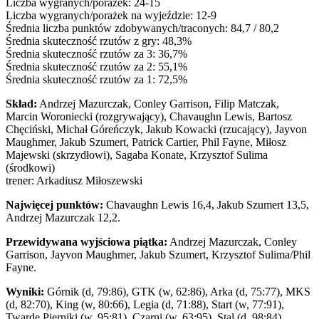
Liczba wygranych/porażek: 24-15
Liczba wygranych/porażek na wyjeździe: 12-9
Średnia liczba punktów zdobywanych/traconych: 84,7 / 80,2
Średnia skuteczność rzutów z gry: 48,3%
Średnia skuteczność rzutów za 3: 36,7%
Średnia skuteczność rzutów za 2: 55,1%
Średnia skuteczność rzutów za 1: 72,5%
Skład:
Andrzej Mazurczak, Conley Garrison, Filip Matczak,
Marcin Woroniecki (rozgrywający), Chavaughn Lewis, Bartosz
Chęciński, Michał Góreńczyk, Jakub Kowacki (rzucający), Jayvon
Maughmer, Jakub Szumert, Patrick Cartier, Phil Fayne, Miłosz
Majewski (skrzydłowi), Sagaba Konate, Krzysztof Sulima
(środkowi)
trener: Arkadiusz Miłoszewski
Najwięcej punktów:
Chavaughn Lewis 16,4, Jakub Szumert 13,5,
Andrzej Mazurczak 12,2.
Przewidywana wyjściowa piątka:
Andrzej Mazurczak, Conley
Garrison, Jayvon Maughmer, Jakub Szumert, Krzysztof Sulima/Phil
Fayne.
Wyniki:
Górnik (d, 79:86), GTK (w, 62:86), Arka (d, 75:77), MKS
(d, 82:70), King (w, 80:66), Legia (d, 71:88), Start (w, 77:91),
Twarde Pierniki (w, 95:81), Czarni (w, 63:95), Stal (d, 98:84),