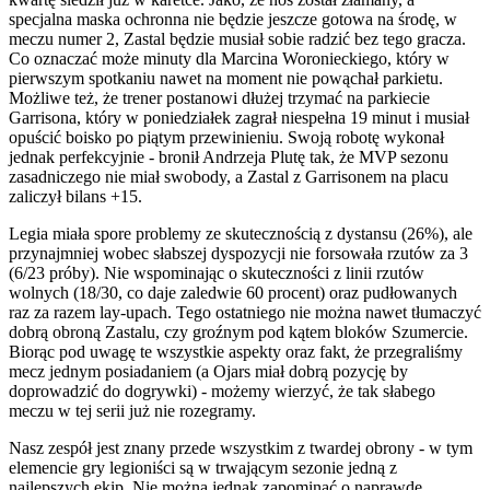
specjalna maska ochronna nie będzie jeszcze gotowa na środę, w
meczu numer 2, Zastal będzie musiał sobie radzić bez tego gracza.
Co oznaczać może minuty dla Marcina Woronieckiego, który w
pierwszym spotkaniu nawet na moment nie powąchał parkietu.
Możliwe też, że trener postanowi dłużej trzymać na parkiecie
Garrisona, który w poniedziałek zagrał niespełna 19 minut i musiał
opuścić boisko po piątym przewinieniu. Swoją robotę wykonał
jednak perfekcyjnie - bronił Andrzeja Plutę tak, że MVP sezonu
zasadniczego nie miał swobody, a Zastal z Garrisonem na placu
zaliczył bilans +15.
Legia miała spore problemy ze skutecznością z dystansu (26%), ale
przynajmniej wobec słabszej dyspozycji nie forsowała rzutów za 3
(6/23 próby). Nie wspominając o skuteczności z linii rzutów
wolnych (18/30, co daje zaledwie 60 procent) oraz pudłowanych
raz za razem lay-upach. Tego ostatniego nie można nawet tłumaczyć
dobrą obroną Zastalu, czy groźnym pod kątem bloków Szumercie.
Biorąc pod uwagę te wszystkie aspekty oraz fakt, że przegraliśmy
mecz jednym posiadaniem (a Ojars miał dobrą pozycję by
doprowadzić do dogrywki) - możemy wierzyć, że tak słabego
meczu w tej serii już nie rozegramy.
Nasz zespół jest znany przede wszystkim z twardej obrony - w tym
elemencie gry legioniści są w trwającym sezonie jedną z
najlepszych ekip. Nie można jednak zapominać o naprawdę