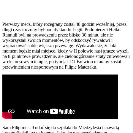
Pierwszy mecz, który rozegrany został 48 godzin wcześniej, przez
długi czas toczony był pod dyktando Legii. Podopieczni Heiko
Rannuli byli na prowadzeniu przez blisko 30 minut, ale nie
wykorzystali swoich momentów, by odskoczyć rywalowi i
wypracować sobie większą przewagę. Wydawało się, że taki
moment będzie miał miejsce, kiedy w II połowie nasi gracze wyszli
na 8-punktowe prowadzenie, ale zielonogórzanie straty zniwelowali
w ekspresowym tempie, po tym jak DJ Brewton ukarany został
przewinieniem niesportowym na Filipie Matczaku.
Sam Filip musiał udać się do szpitala do Międzylesia i czwartą
kwartę śledził już w karetce. Jako, że nos został złamany, a