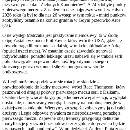
przyzwoitym ataku "Zielonych Kanonierów". A 74 zdobyte punkty
z pierwszego meczu z Zastalem to nasz najgorszy wynik w całym
2026 roku (a był to dla nas 26 występ w tym roku) - mniej punktów
zdobyliśmy ostatnio na koniec grudnia w Gdyni przeciwko Arce
(73).
O ile występ Matczaka jest praktycznie niemożliwy, to w środę
ekipę Zastalu wzmocni Phil Fayne, który wrócił z USA, gdzie - z
powodu tragedii rodzinnej - udał się w trakcie półfinałów z Arką
(opuścił trzeci mecz). W ostatnim czasie zawodnik trenował
indywidualnie, ponadto lekkiego urazu nabawił się w trakcie serii
półinałowej, ale na pewno obecność tego dynamicznego i
skocznego gracza wzmocni siłę zielonogórzan w strefie
podkoszowej.
W Legii możemy spodziewać się rotacji w składzie -
prawdopodobnie do kadry meczowej wróci Race Thompson, który
pauzował od drugiej połowy pierwszego meczu serii z Dzikami.
Ostatnio kiedy wracał do gry po jednomeczowej absencji, wyglądał
doskonale, nabuzowany energią. Liczymy na podobną energię w
dzisiejszym spotkaniu. Wierzymy zresztą, że zobaczymy ją od całej
drużyny i Legia odpowie rywalom za niespodziewaną porażkę z
pierwszego meczu. Zapewne obaj trenerzy przygotują delikatne
modyfikacje gry swoich zespołów i szczególnie dotyczyć to będzie
gry naszych "ball handlerów". W poniedziałek Andrzej Pluta został