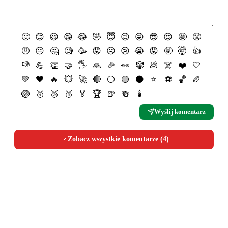
🙂
😊
😃
😁
😂
🤣
😇
😉
😜
😎
😍
🤩
😤
🤨
😐
🤔
🧐
🥳
😟
☹️
😢
😭
😡
🤬
🤯
👍
👎
💪
👏
🤝
🖐
🙏
🎉
👀
🤡
💩
☠️
❤️
🤍
💚
🖤
🔥
💥
🚀
🔴
⚪️
🟢
⚫️
⭐️
⚽️
🏀
🏉
🏐
🥇
🥈
🥉
🏅
🏆
🍺
🍻
🕯
Wyślij komentarz
Zobacz wszystkie komentarze (
4
)