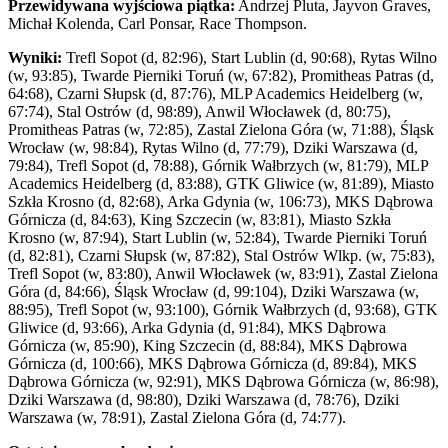
Przewidywana wyjściowa piątka:
Andrzej Pluta, Jayvon Graves,
Michał Kolenda, Carl Ponsar, Race Thompson.
Wyniki:
Trefl Sopot (d, 82:96), Start Lublin (d, 90:68), Rytas Wilno
(w, 93:85), Twarde Pierniki Toruń (w, 67:82), Promitheas Patras (d,
64:68), Czarni Słupsk (d, 87:76), MLP Academics Heidelberg (w,
67:74), Stal Ostrów (d, 98:89), Anwil Włocławek (d, 80:75),
Promitheas Patras (w, 72:85), Zastal Zielona Góra (w, 71:88), Śląsk
Wrocław (w, 98:84), Rytas Wilno (d, 77:79), Dziki Warszawa (d,
79:84), Trefl Sopot (d, 78:88), Górnik Wałbrzych (w, 81:79), MLP
Academics Heidelberg (d, 83:88), GTK Gliwice (w, 81:89), Miasto
Szkła Krosno (d, 82:68), Arka Gdynia (w, 106:73), MKS Dąbrowa
Górnicza (d, 84:63), King Szczecin (w, 83:81), Miasto Szkła
Krosno (w, 87:94), Start Lublin (w, 52:84), Twarde Pierniki Toruń
(d, 82:81), Czarni Słupsk (w, 87:82), Stal Ostrów Wlkp. (w, 75:83),
Trefl Sopot (w, 83:80), Anwil Włocławek (w, 83:91), Zastal Zielona
Góra (d, 84:66), Śląsk Wrocław (d, 99:104), Dziki Warszawa (w,
88:95), Trefl Sopot (w, 93:100), Górnik Wałbrzych (d, 93:68), GTK
Gliwice (d, 93:66), Arka Gdynia (d, 91:84), MKS Dąbrowa
Górnicza (w, 85:90), King Szczecin (d, 88:84), MKS Dąbrowa
Górnicza (d, 100:66), MKS Dąbrowa Górnicza (d, 89:84), MKS
Dąbrowa Górnicza (w, 92:91), MKS Dąbrowa Górnicza (w, 86:98),
Dziki Warszawa (d, 98:80), Dziki Warszawa (d, 78:76), Dziki
Warszawa (w, 78:91), Zastal Zielona Góra (d, 74:77).