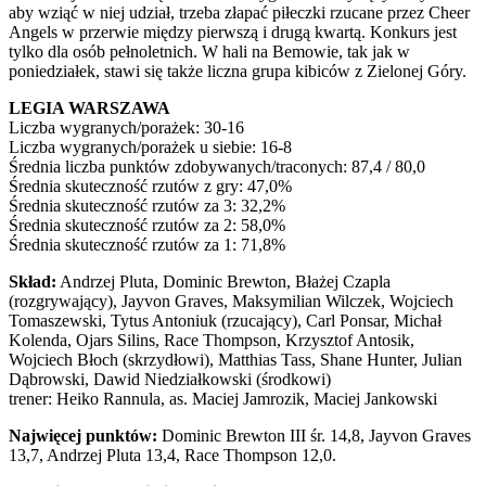
aby wziąć w niej udział, trzeba złapać piłeczki rzucane przez Cheer
Angels w przerwie między pierwszą i drugą kwartą. Konkurs jest
tylko dla osób pełnoletnich. W hali na Bemowie, tak jak w
poniedziałek, stawi się także liczna grupa kibiców z Zielonej Góry.
LEGIA WARSZAWA
Liczba wygranych/porażek: 30-16
Liczba wygranych/porażek u siebie: 16-8
Średnia liczba punktów zdobywanych/traconych: 87,4 / 80,0
Średnia skuteczność rzutów z gry: 47,0%
Średnia skuteczność rzutów za 3: 32,2%
Średnia skuteczność rzutów za 2: 58,0%
Średnia skuteczność rzutów za 1: 71,8%
Skład:
Andrzej Pluta, Dominic Brewton, Błażej Czapla
(rozgrywający), Jayvon Graves, Maksymilian Wilczek, Wojciech
Tomaszewski, Tytus Antoniuk (rzucający), Carl Ponsar, Michał
Kolenda, Ojars Silins, Race Thompson, Krzysztof Antosik,
Wojciech Błoch (skrzydłowi), Matthias Tass, Shane Hunter, Julian
Dąbrowski, Dawid Niedziałkowski (środkowi)
trener: Heiko Rannula, as. Maciej Jamrozik, Maciej Jankowski
Najwięcej punktów:
Dominic Brewton III śr. 14,8, Jayvon Graves
13,7, Andrzej Pluta 13,4, Race Thompson 12,0.