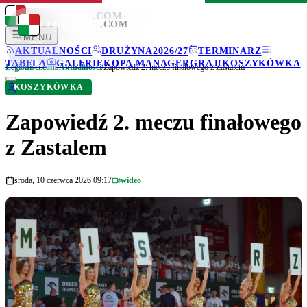
LEGIONISCI
.COM
LEGIONISCI
.COM
MENU
AKTUALNOŚCI
DRUŻYNA
2026/27
TERMINARZ
TABELA
GALERIE
KOPA MANAGER
GRAJ!
KOSZYKÓWKA
Legionisci.com
/
Aktualności
/
Zapowiedź 2. meczu finałowego z Zastalem
KOSZYKÓWKA
Zapowiedź 2. meczu finałowego
z Zastalem
środa, 10 czerwca 2026 09:17
wideo