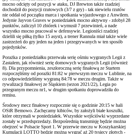
mocno odcięty od pozycji w ataku, DJ Brewton także rzadziej
dochodził do pozycji rzutowych (3/7 z gry) - tak niewielu rzutów
nie oddał od początku marca i spotkania wyjazdowego z Anwilem.
Jedynie Jayvon Graves w poniedziałek mocno aktywny - zdobył 28
punktów, zaliczył 10 zbiórek i wymusił 7 przewinień, a nade
wszystko mocno pracował w defensywie. Legioniści rzadziej
dzielili się piłką (tylko 15 asyst), a trener Rannula miał także wiele
zastrzeżeń do gry jeden na jeden i przegrywanych w ten sposób
pojedynków.
Porażka z poniedziałku przerwała serię ośmiu wygranych Legii z
Zastalem, jak również serię domowych wygranych Legii (również
8). Dla przypomnienia, zeszłoroczną serię finałową ze Startem
rozpoczęliśmy od porażki 81:82 w pierwszym meczu w Lublinie, na
co odpowiedzieliśmy wygraną 84:78 w meczu drugim. Także w
rywalizacji finałowej ze Śląskiem (sezon 2021/22), Legia po
przegranym meczu nr1, w drugim spotkaniu doprowadziła do
remisu.
Środowy mecz finałowy rozpocznie się o godzinie 20:15 w hali
OSiR Bemowo. Zachęcamy kibiców, by założyli białe koszulki,
które otrzymali w poniedziałek. Wszystkie wejściówki wyprzedane
zostały w przedsprzedaży. Bezpośrednią transmisję będzie można
obejrzeć w Polsacie Sport 1. W przerwie meczu w Koszykarskiej
Kumulacji LOTTO będzie można wygrać aż 20 tysięcy złotych -