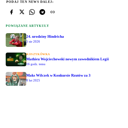
PODAJ TEN NEWS DALEJ:
POWIĄZANE ARTYKUŁY
24. urodziny Hindricha
5 sie 2026
KOSZYKÓWKA
Mathieu Wojciechowski nowym zawodnikiem Legii
16 godz. temu
Maks Wilczek w Konkursie Rzutów za 3
8 lut 2025