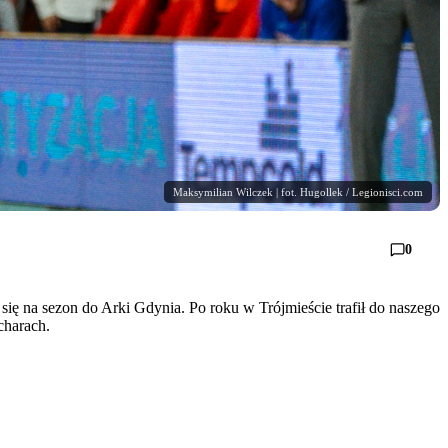
Maksymilian Wilczek | fot. Hugollek / Legionisci.com
0
ię na sezon do Arki Gdynia. Po roku w Trójmieście trafił do naszego
charach.