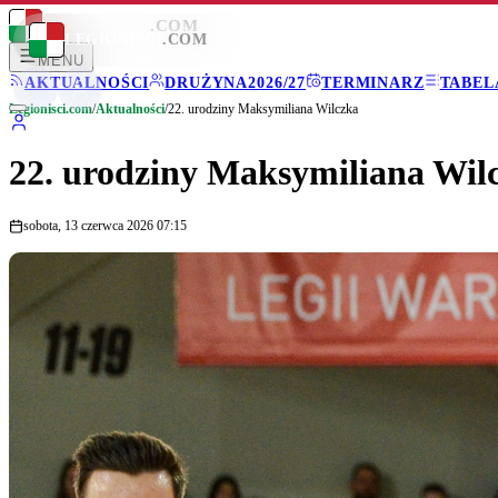
LEGIONISCI
.COM
LEGIONISCI
.COM
MENU
AKTUALNOŚCI
DRUŻYNA
2026/27
TERMINARZ
TABEL
Legionisci.com
/
Aktualności
/
22. urodziny Maksymiliana Wilczka
22. urodziny Maksymiliana Wil
sobota, 13 czerwca 2026 07:15