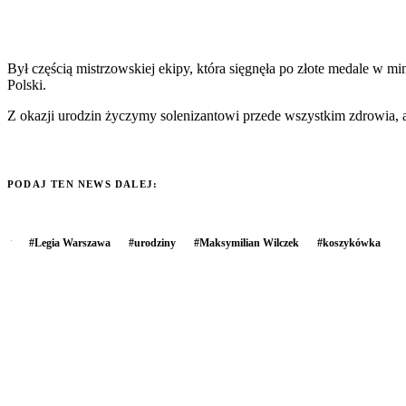
Był częścią mistrzowskiej ekipy, która sięgnęła po złote medale w m
Polski.
Z okazji urodzin życzymy solenizantowi przede wszystkim zdrowia, 
PODAJ TEN NEWS DALEJ:
#
Legia Warszawa
#
urodziny
#
Maksymilian Wilczek
#
koszykówka