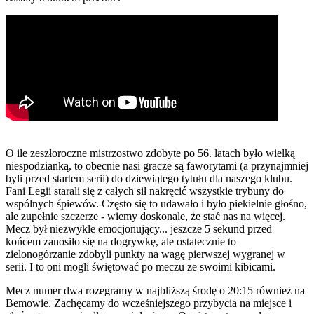
O ile zeszłoroczne mistrzostwo zdobyte po 56. latach było wielką
niespodzianką, to obecnie nasi gracze są faworytami (a przynajmniej
byli przed startem serii) do dziewiątego tytułu dla naszego klubu.
Fani Legii starali się z całych sił nakręcić wszystkie trybuny do
wspólnych śpiewów. Często się to udawało i było piekielnie głośno,
ale zupełnie szczerze - wiemy doskonale, że stać nas na więcej.
Mecz był niezwykle emocjonujący... jeszcze 5 sekund przed
końcem zanosiło się na dogrywkę, ale ostatecznie to
zielonogórzanie zdobyli punkty na wagę pierwszej wygranej w
serii. I to oni mogli świętować po meczu ze swoimi kibicami.
Mecz numer dwa rozegramy w najbliższą środę o 20:15 również na
Bemowie. Zachęcamy do wcześniejszego przybycia na miejsce i