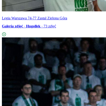
Legia Warszawa 74-77 Zastal Zielona Góra
Galeria zdjęć
·
Hugollek
·
73
zdjęć