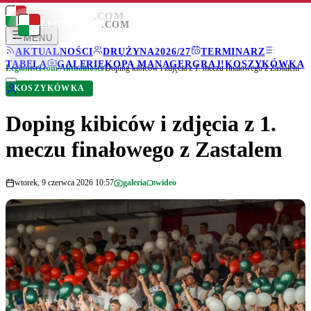
LEGIONISCI
.COM
LEGIONISCI
.COM
MENU
AKTUALNOŚCI
DRUŻYNA
2026/27
TERMINARZ
TABELA
GALERIE
KOPA MANAGER
GRAJ!
KOSZYKÓWKA
Legionisci.com
/
Aktualności
/
Doping kibiców i zdjęcia z 1. meczu finałowego z Zastalem
KOSZYKÓWKA
Doping kibiców i zdjęcia z 1.
meczu finałowego z Zastalem
wtorek, 9 czerwca 2026 10:57
galeria
wideo