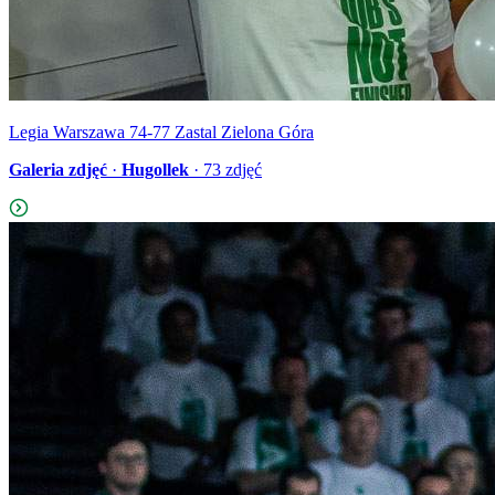
Legia Warszawa 74-77 Zastal Zielona Góra
Galeria zdjęć
·
Hugollek
·
73
zdjęć