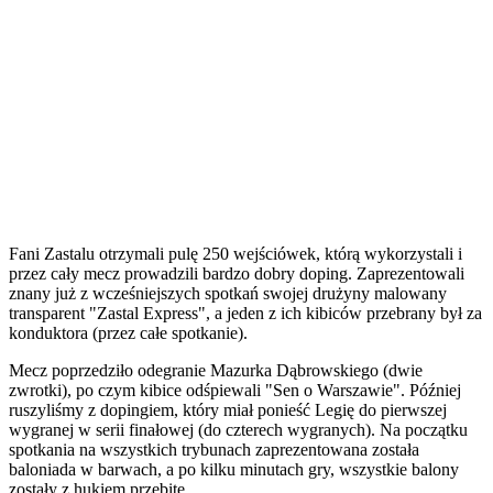
Fani Zastalu otrzymali pulę 250 wejściówek, którą wykorzystali i
przez cały mecz prowadzili bardzo dobry doping. Zaprezentowali
znany już z wcześniejszych spotkań swojej drużyny malowany
transparent "Zastal Express", a jeden z ich kibiców przebrany był za
konduktora (przez całe spotkanie).
Mecz poprzedziło odegranie Mazurka Dąbrowskiego (dwie
zwrotki), po czym kibice odśpiewali "Sen o Warszawie". Później
ruszyliśmy z dopingiem, który miał ponieść Legię do pierwszej
wygranej w serii finałowej (do czterech wygranych). Na początku
spotkania na wszystkich trybunach zaprezentowana została
baloniada w barwach, a po kilku minutach gry, wszystkie balony
zostały z hukiem przebite.