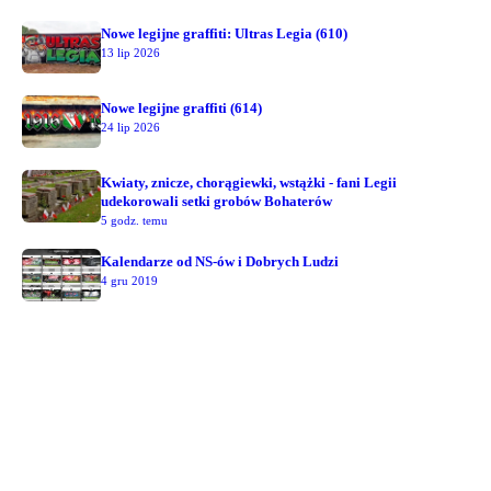
Nowe legijne graffiti: Ultras Legia (610)
13 lip 2026
Nowe legijne graffiti (614)
24 lip 2026
Kwiaty, znicze, chorągiewki, wstążki - fani Legii
udekorowali setki grobów Bohaterów
5 godz. temu
Kalendarze od NS-ów i Dobrych Ludzi
4 gru 2019