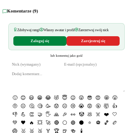
Komentarze (
9
)
Zdobywaj rangi
Własny awatar i profil
Zarezerwuj swój nick
Zaloguj się
Zarejestruj się
lub komentuj jako gość
🙂
😊
😃
😁
😂
🤣
😇
😉
😜
😎
😍
🤩
😤
🤨
😐
🤔
🧐
🥳
😟
☹️
😢
😭
😡
🤬
🤯
👍
👎
💪
👏
🤝
🖐
🙏
🎉
👀
🤡
💩
☠️
❤️
🤍
💚
🖤
🔥
💥
🚀
🔴
⚪️
🟢
⚫️
⭐️
⚽️
🏀
🏉
🏐
🥇
🥈
🥉
🏅
🏆
🍺
🍻
🕯