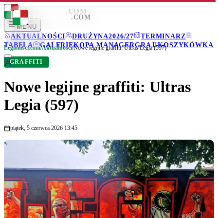
LEGIONISCI
.COM
LEGIONISCI
.COM
MENU
AKTUALNOŚCI
DRUŻYNA
2026/27
TERMINARZ
TABELA
GALERIE
KOPA MANAGER
GRAJ!
KOSZYKÓWKA
Legionisci.com
/
Aktualności
/
Nowe legijne graffiti: Ultras Legia (597)
GRAFFITI
Nowe legijne graffiti: Ultras
Legia (597)
piątek, 5 czerwca 2026 13:45