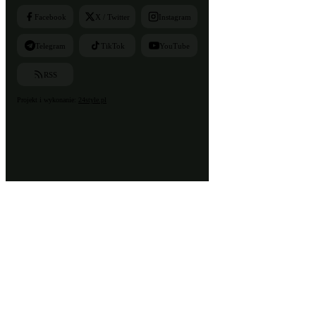
Facebook
X / Twitter
Instagram
Telegram
TikTok
YouTube
RSS
Projekt i wykonanie:
24style.pl