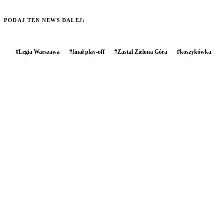
PODAJ TEN NEWS DALEJ:
#
Legia Warszawa
#
finał play-off
#
Zastal Zielona Góra
#
koszykówka