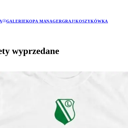
A
GALERIE
KOPA MANAGER
GRAJ!
KOSZYKÓWKA
lety wyprzedane