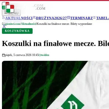
LEGIONISCI
.COM
LEGIONISCI
.COM
MENU
AKTUALNOŚCI
DRUŻYNA
2026/27
TERMINARZ
TABEL
Legionisci.com
/
Aktualności
/
Koszulki na finałowe mecze. Bilety wyprzedane
KOSZYKÓWKA
Koszulki na finałowe mecze. Bi
piątek, 5 czerwca 2026 10:45
wideo