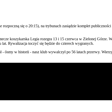
ozpoczną się o 20:15), na trybunach zasiądzie komplet publiczności (o
ecze koszykarska Legia rozegra 13 i 15 czerwca w Zielonej Górze. Wej
u lat. Rywalizacja toczyć się będzie do czterech wygranych.
ł - ósmy w historii - nasz klub wywalczył po 56 latach przerwy. Wierz