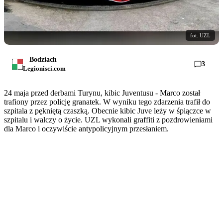
fot. UZL
Bodziach
3
Legionisci.com
24 maja przed derbami Turynu, kibic Juventusu - Marco został
trafiony przez policję granatek. W wyniku tego zdarzenia trafił do
szpitala z pękniętą czaszką. Obecnie kibic Juve leży w śpiączce w
szpitalu i walczy o życie. UZL wykonali graffiti z pozdrowieniami
dla Marco i oczywiście antypolicyjnym przesłaniem.