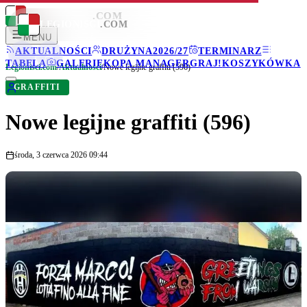
LEGIONISCI
.COM
LEGIONISCI
.COM
MENU
AKTUALNOŚCI
DRUŻYNA
2026/27
TERMINARZ
TABELA
GALERIE
KOPA MANAGER
GRAJ!
KOSZYKÓWKA
Legionisci.com
/
Aktualności
/
Nowe legijne graffiti (596)
GRAFFITI
Nowe legijne graffiti (596)
środa, 3 czerwca 2026 09:44