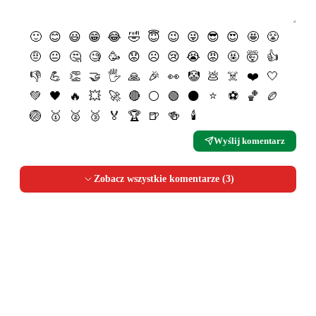
🙂
😊
😃
😁
😂
🤣
😇
😉
😜
😎
😍
🤩
😤
🤨
😐
🤔
🧐
🥳
😟
☹️
😢
😭
😡
🤬
🤯
👍
👎
💪
👏
🤝
🖐
🙏
🎉
👀
🤡
💩
☠️
❤️
🤍
💚
🖤
🔥
💥
🚀
🔴
⚪️
🟢
⚫️
⭐️
⚽️
🏀
🏉
🏐
🥇
🥈
🥉
🏅
🏆
🍺
🍻
🕯
Wyślij komentarz
Zobacz wszystkie komentarze (
3
)