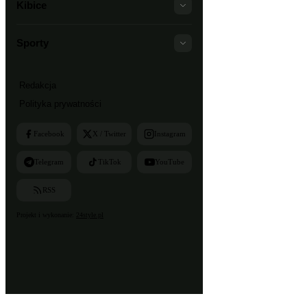
Kibice
Sporty
Redakcja
Polityka prywatności
Facebook
X / Twitter
Instagram
Telegram
TikTok
YouTube
RSS
Projekt i wykonanie:
24style.pl