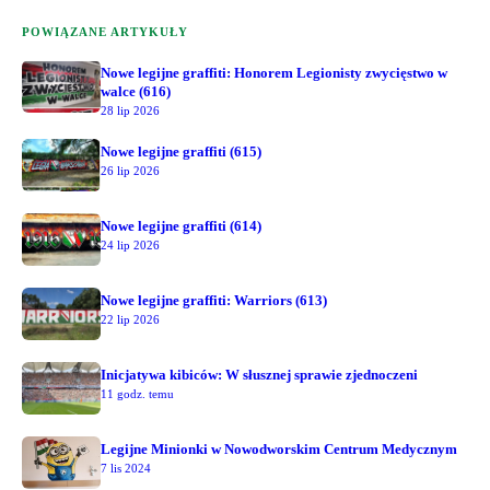
POWIĄZANE ARTYKUŁY
Nowe legijne graffiti: Honorem Legionisty zwycięstwo w
walce (616)
28 lip 2026
Nowe legijne graffiti (615)
26 lip 2026
Nowe legijne graffiti (614)
24 lip 2026
Nowe legijne graffiti: Warriors (613)
22 lip 2026
Inicjatywa kibiców: W słusznej sprawie zjednoczeni
11 godz. temu
Legijne Minionki w Nowodworskim Centrum Medycznym
7 lis 2024