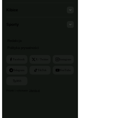
Kibice
Sporty
Redakcja
Polityka prywatności
Facebook
X / Twitter
Instagram
Telegram
TikTok
YouTube
RSS
Projekt i wykonanie:
24style.pl