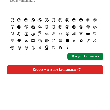
🙂
😊
😃
😁
😂
🤣
😇
😉
😜
😎
😍
🤩
😤
🤨
😐
🤔
🧐
🥳
😟
☹️
😢
😭
😡
🤬
🤯
👍
👎
💪
👏
🤝
🖐
🙏
🎉
👀
🤡
💩
☠️
❤️
🤍
💚
🖤
🔥
💥
🚀
🔴
⚪️
🟢
⚫️
⭐️
⚽️
🏀
🏉
🏐
🥇
🥈
🥉
🏅
🏆
🍺
🍻
🕯
Wyślij komentarz
Zobacz wszystkie komentarze (
5
)