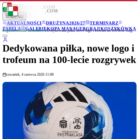
LEGIONISCI
.COM
LEGIONISCI
.COM
MENU
AKTUALNOŚCI
DRUŻYNA
2026/27
TERMINARZ
TABELA
GALERIE
KOPA MANAGER
GRAJ!
KOSZYKÓWKA
Legionisci.com
/
Aktualności
/
Dedykowana piłka, nowe logo i trofeum na 100-lecie rozgrywek
Dedykowana piłka, nowe logo i
trofeum na 100-lecie rozgrywek
czwartek, 4 czerwca 2026 11:00