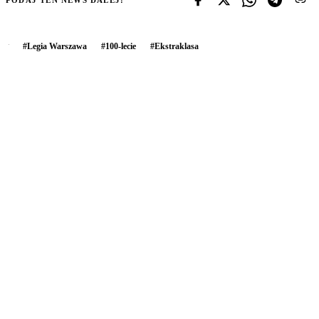
#
Legia Warszawa
#
100-lecie
#
Ekstraklasa