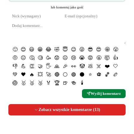
lub komentuj jako gość
🙂
😊
😃
😁
😂
🤣
😇
😉
😜
😎
😍
🤩
😤
🤨
😐
🤔
🧐
🥳
😟
☹️
😢
😭
😡
🤬
🤯
👍
👎
💪
👏
🤝
🖐
🙏
🎉
👀
🤡
💩
☠️
❤️
🤍
💚
🖤
🔥
💥
🚀
🔴
⚪️
🟢
⚫️
⭐️
⚽️
🏀
🏉
🏐
🥇
🥈
🥉
🏅
🏆
🍺
🍻
🕯
Wyślij komentarz
Zobacz wszystkie komentarze (
13
)