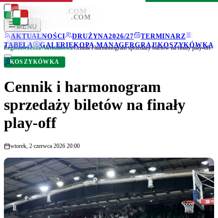
LEGIONISCI
.COM
LEGIONISCI
.COM
MENU
AKTUALNOŚCI
DRUŻYNA
2026/27
TERMINARZ
TABELA
GALERIE
KOPA MANAGER
GRAJ!
KOSZYKÓWKA
Legionisci.com
/
Aktualności
/
Cennik i harmonogram sprzedaży biletów na finały play-off
KOSZYKÓWKA
Cennik i harmonogram
sprzedaży biletów na finały
play-off
wtorek, 2 czerwca 2026 20:00