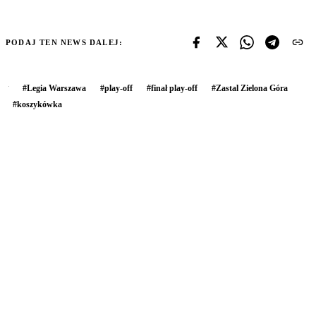
PODAJ TEN NEWS DALEJ:
#
Legia Warszawa
#
play-off
#
finał play-off
#
Zastal Zielona Góra
#
koszykówka