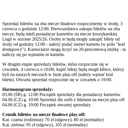
Sprzedaż biletów na oba mecze finałowe rozpoczniemy w środę, 3
czerwca o godzinie 12:00. Pierwszeństwo zakupu biletów na oba
mecze, będą mieli posiadacze karnetów na mecze koszykarskiej
Legii w sezonie 2025/26. Osoby te będą mogły zakupić bilety od
środy od godziny 12:00 - należy podać numer karnetu (w polu "kod
dostępowy"). Karneciarze mogą liczyć na 20-procentową zniżkę - ta
naliczy się po wpisaniu nr karnetu.
W drugim etapie sprzedaży biletów, która rozpocznie się w
czwartek, 4 czerwca o 10:00, kupić bilety będą mogli kibice, którzy
byli na naszych meczach w fazie play-off (należy wpisać kod
biletu). Otwarta sprzedaż rozpocznie się w czwartek o 19:00.
Harmonogram sprzedaży:
03.06 (ŚR) g. 12:00 Początek sprzedaży dla posiadaczy karnetów
04.06 (CZ) g. 10:00 Sprzedaż dla osób z biletami na mecze play-off
04.06 (CZ) g. 19:00 Początek otwartej sprzedaży
Cennik biletów na mecze finałowe play-off:
Kat. czarna (rodzinna): 70 zł (ulgowy), 80 zł (normalny)
Kat. zielona: 95 zł (ulgowy), 105 zł (normalny)