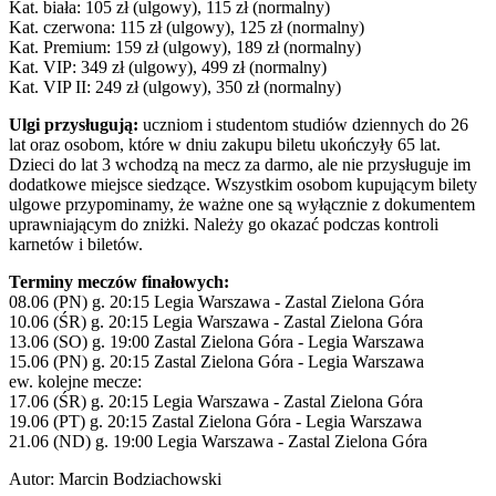
Kat. biała: 105 zł (ulgowy), 115 zł (normalny)
Kat. czerwona: 115 zł (ulgowy), 125 zł (normalny)
Kat. Premium: 159 zł (ulgowy), 189 zł (normalny)
Kat. VIP: 349 zł (ulgowy), 499 zł (normalny)
Kat. VIP II: 249 zł (ulgowy), 350 zł (normalny)
Ulgi przysługują:
uczniom i studentom studiów dziennych do 26
lat oraz osobom, które w dniu zakupu biletu ukończyły 65 lat.
Dzieci do lat 3 wchodzą na mecz za darmo, ale nie przysługuje im
dodatkowe miejsce siedzące. Wszystkim osobom kupującym bilety
ulgowe przypominamy, że ważne one są wyłącznie z dokumentem
uprawniającym do zniżki. Należy go okazać podczas kontroli
karnetów i biletów.
Terminy meczów finałowych:
08.06 (PN) g. 20:15 Legia Warszawa - Zastal Zielona Góra
10.06 (ŚR) g. 20:15 Legia Warszawa - Zastal Zielona Góra
13.06 (SO) g. 19:00 Zastal Zielona Góra - Legia Warszawa
15.06 (PN) g. 20:15 Zastal Zielona Góra - Legia Warszawa
ew. kolejne mecze:
17.06 (ŚR) g. 20:15 Legia Warszawa - Zastal Zielona Góra
19.06 (PT) g. 20:15 Zastal Zielona Góra - Legia Warszawa
21.06 (ND) g. 19:00 Legia Warszawa - Zastal Zielona Góra
Autor: Marcin Bodziachowski