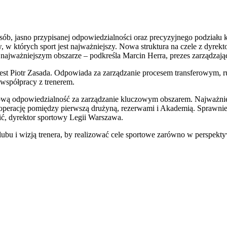
sób, jasno przypisanej odpowiedzialności oraz precyzyjnego podziału
 w których sport jest najważniejszy. Nowa struktura na czele z dyre
najważniejszym obszarze – podkreśla Marcin Herra, prezes zarządzaj
 jest Piotr Zasada. Odpowiada za zarządzanie procesem transferowym
j współpracy z trenerem.
ową odpowiedzialność za zarządzanie kluczowym obszarem. Najważniej
ooperację pomiędzy pierwszą drużyną, rezerwami i Akademią. Sprawni
, dyrektor sportowy Legii Warszawa.
bu i wizją trenera, by realizować cele sportowe zarówno w perspektyw