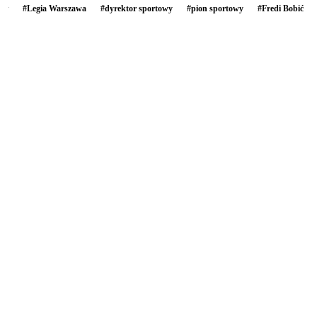
#
Legia Warszawa
#
dyrektor sportowy
#
pion sportowy
#
Fredi Bobić