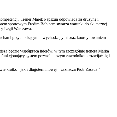
 kompetencji. Trener Marek Papszun odpowiada za drużynę i
ktorem sportowym Fredim Bobicem stwarza warunki do skutecznej
ący Legii Warszawa.
, ruchami przychodzącymi i wychodzącymi oraz koordynowaniem
sza będzie współpraca liderów, w tym szczególnie trenera Marka
e funkcjonujący system pozwoli naszym zawodnikom rozwijać się i
ie krótko-, jak i długoterminowej – zaznacza Piotr Zasada." -