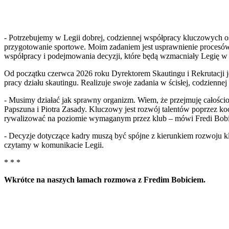
- Potrzebujemy w Legii dobrej, codziennej współpracy kluczowych o
przygotowanie sportowe. Moim zadaniem jest usprawnienie procesów,
współpracy i podejmowania decyzji, które będą wzmacniały Legię w 
Od początku czerwca 2026 roku Dyrektorem Skautingu i Rekrutacji
pracy działu skautingu. Realizuje swoje zadania w ścisłej, codzienne
- Musimy działać jak sprawny organizm. Wiem, że przejmuję całości
Papszuna i Piotra Zasady. Kluczowy jest rozwój talentów poprzez k
rywalizować na poziomie wymaganym przez klub – mówi Fredi Bobić
- Decyzje dotyczące kadry muszą być spójne z kierunkiem rozwoju klu
czytamy w komunikacie Legii.
* * *
Wkrótce na naszych łamach rozmowa z Fredim Bobiciem.