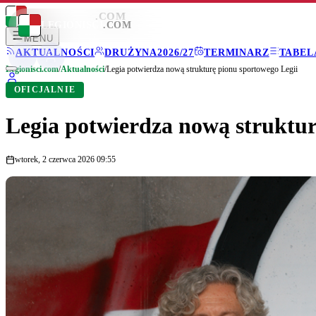
LEGIONISCI
.COM
LEGIONISCI
.COM
MENU
AKTUALNOŚCI
DRUŻYNA
2026/27
TERMINARZ
TABEL
Legionisci.com
/
Aktualności
/
Legia potwierdza nową strukturę pionu sportowego Legii
OFICJALNIE
Legia potwierdza nową struktur
wtorek, 2 czerwca 2026 09:55