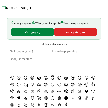
Komentarze (
4
)
Zdobywaj rangi
Własny awatar i profil
Zarezerwuj swój nick
Zaloguj się
Zarejestruj się
lub komentuj jako gość
🙂
😊
😃
😁
😂
🤣
😇
😉
😜
😎
😍
🤩
😤
🤨
😐
🤔
🧐
🥳
😟
☹️
😢
😭
😡
🤬
🤯
👍
👎
💪
👏
🤝
🖐
🙏
🎉
👀
🤡
💩
☠️
❤️
🤍
💚
🖤
🔥
💥
🚀
🔴
⚪️
🟢
⚫️
⭐️
⚽️
🏀
🏉
🏐
🥇
🥈
🥉
🏅
🏆
🍺
🍻
🕯