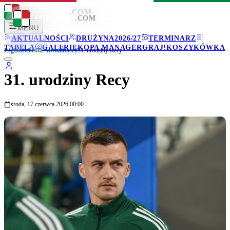
LEGIONISCI
.COM
LEGIONISCI
.COM
MENU
AKTUALNOŚCI
DRUŻYNA
2026/27
TERMINARZ
TABELA
GALERIE
KOPA MANAGER
GRAJ!
KOSZYKÓWKA
Legionisci.com
/
Aktualności
/
31. urodziny Recy
31. urodziny Recy
środa, 17 czerwca 2026 00:00