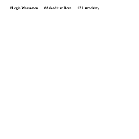
#
Legia Warszawa
#
Arkadiusz Reca
#
31. urodziny