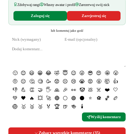
Zdobywaj rangi
Własny awatar i profil
Zarezerwuj swój nick
Zaloguj się
Zarejestruj się
lub komentuj jako gość
🙂
😊
😃
😁
😂
🤣
😇
😉
😜
😎
😍
🤩
😤
🤨
😐
🤔
🧐
🥳
😟
☹️
😢
😭
😡
🤬
🤯
👍
👎
💪
👏
🤝
🖐
🙏
🎉
👀
🤡
💩
☠️
❤️
🤍
💚
🖤
🔥
💥
🚀
🔴
⚪️
🟢
⚫️
⭐️
⚽️
🏀
🏉
🏐
🥇
🥈
🥉
🏅
🏆
🍺
🍻
🕯
Wyślij komentarz
Zobacz wszystkie komentarze (
35
)