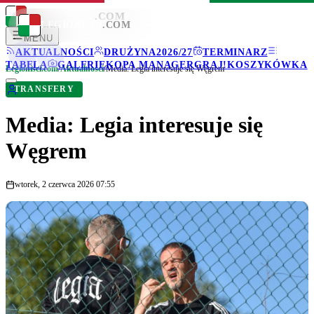
LEGIONISCI
.COM
LEGIONISCI
.COM
MENU
AKTUALNOŚCI
DRUŻYNA
2026/27
TERMINARZ
TABELA
GALERIE
KOPA MANAGER
GRAJ!
KOSZYKÓWKA
Legionisci.com
/
Aktualności
/
Media: Legia interesuje się Węgrem
TRANSFERY
Media: Legia interesuje się
Węgrem
wtorek, 2 czerwca 2026 07:55