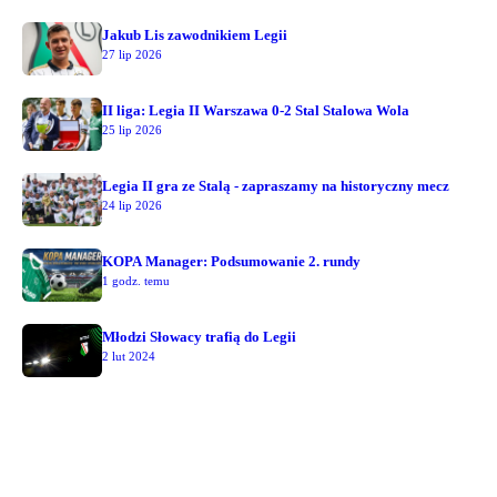
Jakub Lis zawodnikiem Legii
27 lip 2026
II liga: Legia II Warszawa 0-2 Stal Stalowa Wola
25 lip 2026
Legia II gra ze Stalą - zapraszamy na historyczny mecz
24 lip 2026
KOPA Manager: Podsumowanie 2. rundy
1 godz. temu
Młodzi Słowacy trafią do Legii
2 lut 2024