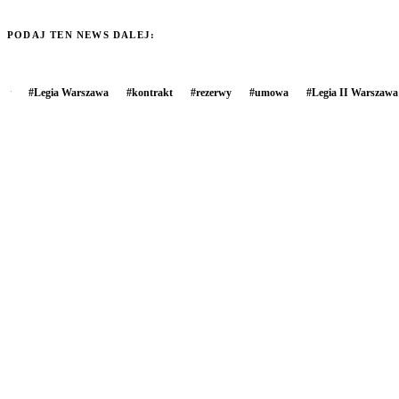
PODAJ TEN NEWS DALEJ:
#
Legia Warszawa
#
kontrakt
#
rezerwy
#
umowa
#
Legia II Warszawa