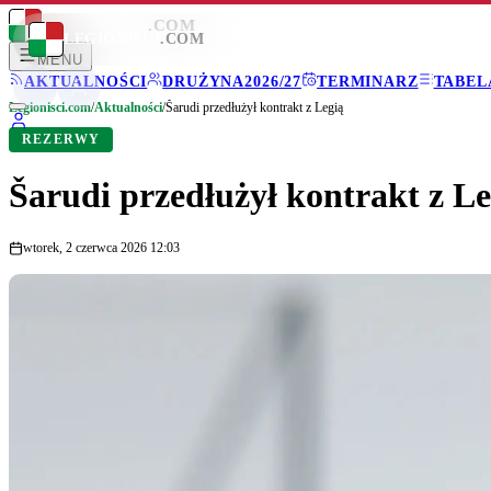
LEGIONISCI
.COM
LEGIONISCI
.COM
MENU
AKTUALNOŚCI
DRUŻYNA
2026/27
TERMINARZ
TABEL
Legionisci.com
/
Aktualności
/
Šarudi przedłużył kontrakt z Legią
REZERWY
Šarudi przedłużył kontrakt z Le
wtorek, 2 czerwca 2026 12:03