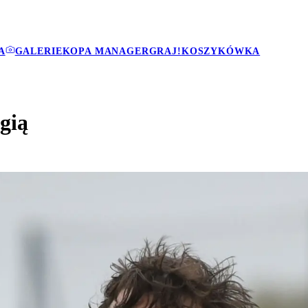
A
GALERIE
KOPA MANAGER
GRAJ!
KOSZYKÓWKA
gią