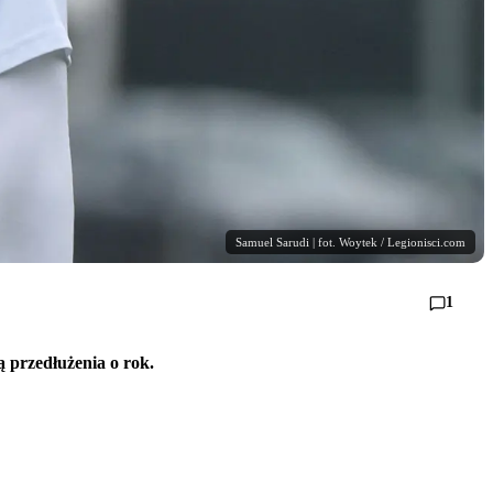
Samuel Sarudi | fot. Woytek / Legionisci.com
1
 przedłużenia o rok.