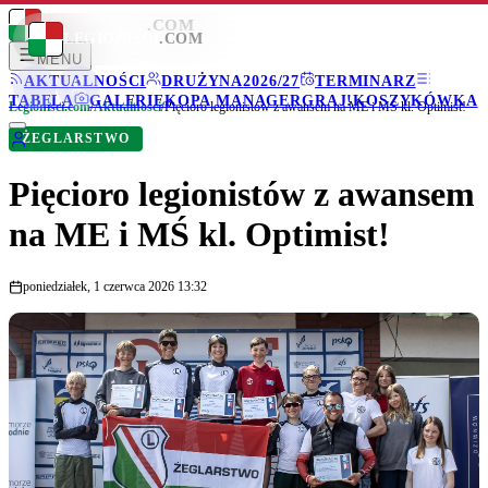
LEGIONISCI
.COM
LEGIONISCI
.COM
MENU
AKTUALNOŚCI
DRUŻYNA
2026/27
TERMINARZ
TABELA
GALERIE
KOPA MANAGER
GRAJ!
KOSZYKÓWKA
Legionisci.com
/
Aktualności
/
Pięcioro legionistów z awansem na ME i MŚ kl. Optimist!
ŻEGLARSTWO
Pięcioro legionistów z awansem
na ME i MŚ kl. Optimist!
poniedziałek, 1 czerwca 2026 13:32