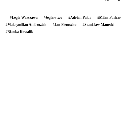
#
Legia Warszawa
#
żeglarstwo
#
Adrian Palus
#
Milan Puskar
#
Maksymilian Ambroziak
#
Jan Pietuszko
#
Stanisław Manecki
#
Bianka Kowalik