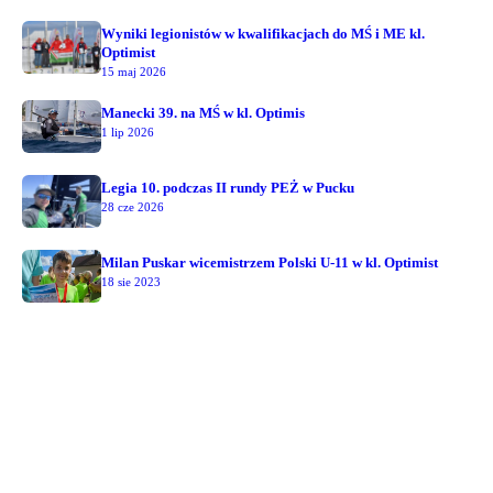
Wyniki legionistów w kwalifikacjach do MŚ i ME kl.
Optimist
15 maj 2026
Manecki 39. na MŚ w kl. Optimis
1 lip 2026
Legia 10. podczas II rundy PEŻ w Pucku
28 cze 2026
Milan Puskar wicemistrzem Polski U-11 w kl. Optimist
18 sie 2023