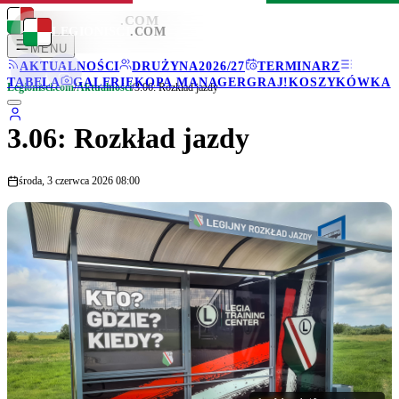
LEGIONISCI
.COM
LEGIONISCI
.COM
MENU
AKTUALNOŚCI
DRUŻYNA
2026/27
TERMINARZ
TABELA
GALERIE
KOPA MANAGER
GRAJ!
KOSZYKÓWKA
Legionisci.com
/
Aktualności
/
3.06: Rozkład jazdy
3.06: Rozkład jazdy
środa, 3 czerwca 2026 08:00