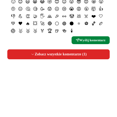
🙂
😊
😃
😁
😂
🤣
😇
😉
😜
😎
😍
🤩
😤
🤨
😐
🤔
🧐
🥳
😟
☹️
😢
😭
😡
🤬
🤯
👍
👎
💪
👏
🤝
🖐
🙏
🎉
👀
🤡
💩
☠️
❤️
🤍
💚
🖤
🔥
💥
🚀
🔴
⚪️
🟢
⚫️
⭐️
⚽️
🏀
🏉
🏐
🥇
🥈
🥉
🏅
🏆
🍺
🍻
🕯
Wyślij komentarz
Zobacz wszystkie komentarze (
1
)