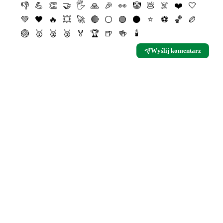
👎
💪
👏
🤝
🖐
🙏
🎉
👀
🤡
💩
☠️
❤️
🤍
💚
🖤
🔥
💥
🚀
🔴
⚪️
🟢
⚫️
⭐️
⚽️
🏀
🏉
🏐
🥇
🥈
🥉
🏅
🏆
🍺
🍻
🕯
Wyślij komentarz