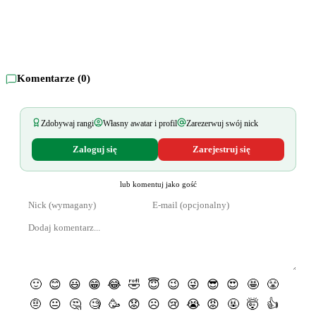
Komentarze (
0
)
Zdobywaj rangi
Własny awatar i profil
Zarezerwuj swój nick
Zaloguj się
Zarejestruj się
lub komentuj jako gość
🙂
😊
😃
😁
😂
🤣
😇
😉
😜
😎
😍
🤩
😤
🤨
😐
🤔
🧐
🥳
😟
☹️
😢
😭
😡
🤬
🤯
👍