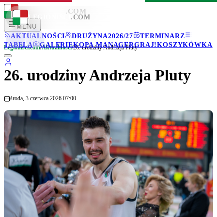
LEGIONISCI
.COM
LEGIONISCI
.COM
MENU
AKTUALNOŚCI
DRUŻYNA
2026/27
TERMINARZ
TABELA
GALERIE
KOPA MANAGER
GRAJ!
KOSZYKÓWKA
Legionisci.com
/
Aktualności
/
26. urodziny Andrzeja Pluty
26. urodziny Andrzeja Pluty
środa, 3 czerwca 2026 07:00