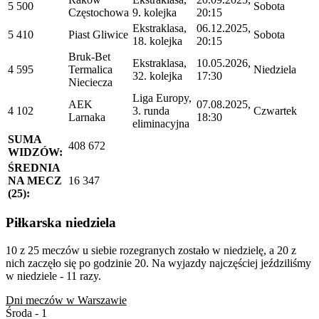
5 500
Sobota
Częstochowa
9. kolejka
20:15
Ekstraklasa,
06.12.2025,
5 410
Piast Gliwice
Sobota
18. kolejka
20:15
Bruk-Bet
Ekstraklasa,
10.05.2026,
4 595
Termalica
Niedziela
32. kolejka
17:30
Nieciecza
Liga Europy,
AEK
07.08.2025,
4 102
3. runda
Czwartek
Larnaka
18:30
eliminacyjna
SUMA
408 672
WIDZÓW:
ŚREDNIA
NA MECZ
16 347
(25):
Piłkarska niedziela
10 z 25 meczów u siebie rozegranych zostało w niedzielę, a 20 z
nich zaczęło się po godzinie 20. Na wyjazdy najczęściej jeździliśmy
w niedziele - 11 razy.
Dni meczów w Warszawie
Środa - 1