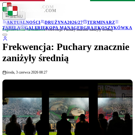
LEGIONISCI
.COM
LEGIONISCI
.COM
MENU
AKTUALNOŚCI
DRUŻYNA
2026/27
TERMINARZ
TABELA
GALERIE
KOPA MANAGER
GRAJ!
KOSZYKÓWKA
Legionisci.com
/
Aktualności
/
Frekwencja: Puchary znacznie zaniżyły średnią
Frekwencja: Puchary znacznie
zaniżyły średnią
środa, 3 czerwca 2026 08:27