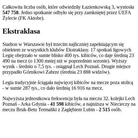
Całkowita liczba osób, które odwiedziły Łazienkowską 3, wyniosła
547 758
. Jedno spotkanie odbyło się przy zamkniętej przez UEFA
Żylecie (FK Aktobe).
Ekstraklasa
Stadion w Warszawie był trzecim najliczniej zapełniającym się
obiektem ze wszystkich klubów Ekstraklasy. 17 spotkań ligowych
Legię obejrzało w sumie blisko 400 tys. kibiców, co daje średnią 23
490 na mecz (o 1300 mniej niż w poprzednim sezonie). Wyższy
wynik - średnio o 7,5 tys. - osiągnął Lech Poznań. Drugie miejsce
przypadło Górnikowi Zabrze (średnia 23 888 widzów).
Legia tradycyjnie ściągała najwięcej kibiców na mecze poza stolicą
- w sumie 287 tys., co dało średnią 16 916 na mecz.
Najwyższa jednostkowa frekwencja była na meczu 32. kolejki Lech
Poznań - Arka Gdynia -
41 598
kibiców, a najniższa w Niecieczy na
meczu Bruk-Betu Termaliki z Zagłębiem Lubin -
2 515
osób.