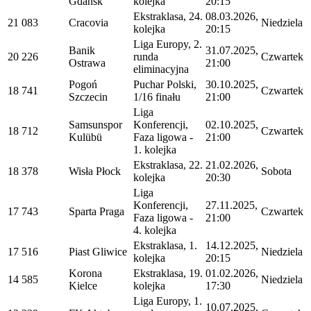
Gdańsk
kolejka
20:15
Ekstraklasa, 24.
08.03.2026,
21 083
Cracovia
Niedziela
kolejka
20:15
Liga Europy, 2.
Banik
31.07.2025,
20 226
runda
Czwartek
Ostrawa
21:00
eliminacyjna
Pogoń
Puchar Polski,
30.10.2025,
18 741
Czwartek
Szczecin
1/16 finału
21:00
Liga
Samsunspor
Konferencji,
02.10.2025,
18 712
Czwartek
Kulübü
Faza ligowa -
21:00
1. kolejka
Ekstraklasa, 22.
21.02.2026,
18 378
Wisła Płock
Sobota
kolejka
20:30
Liga
Konferencji,
27.11.2025,
17 743
Sparta Praga
Czwartek
Faza ligowa -
21:00
4. kolejka
Ekstraklasa, 1.
14.12.2025,
17 516
Piast Gliwice
Niedziela
kolejka
20:15
Korona
Ekstraklasa, 19.
01.02.2026,
14 585
Niedziela
Kielce
kolejka
17:30
Liga Europy, 1.
10.07.2025,