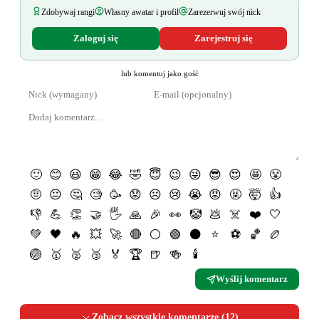
Zdobywaj rangi
Własny awatar i profil
Zarezerwuj swój nick
Zaloguj się
Zarejestruj się
lub komentuj jako gość
🙂
😊
😃
😁
😂
🤣
😇
😉
😜
😎
😍
🤩
😤
🤨
😐
🤔
🧐
🥳
😟
☹️
😢
😭
😡
🤬
🤯
👍
👎
💪
👏
🤝
🖐
🙏
🎉
👀
🤡
💩
☠️
❤️
🤍
💚
🖤
🔥
💥
🚀
🔴
⚪️
🟢
⚫️
⭐️
⚽️
🏀
🏉
🏐
🥇
🥈
🥉
🏅
🏆
🍺
🍻
🕯
Wyślij komentarz
Zobacz wszystkie komentarze (
12
)