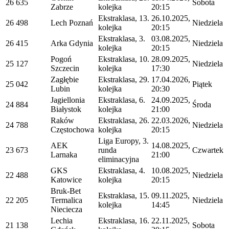
26 635
Sobota
Zabrze
kolejka
20:15
Ekstraklasa, 13.
26.10.2025,
26 498
Lech Poznań
Niedziela
kolejka
20:15
Ekstraklasa, 3.
03.08.2025,
26 415
Arka Gdynia
Niedziela
kolejka
20:15
Pogoń
Ekstraklasa, 10.
28.09.2025,
25 127
Niedziela
Szczecin
kolejka
17:30
Zagłębie
Ekstraklasa, 29.
17.04.2026,
25 042
Piątek
Lubin
kolejka
20:30
Jagiellonia
Ekstraklasa, 6.
24.09.2025,
24 884
Środa
Białystok
kolejka
21:00
Raków
Ekstraklasa, 26.
22.03.2026,
24 788
Niedziela
Częstochowa
kolejka
20:15
Liga Europy, 3.
AEK
14.08.2025,
23 673
runda
Czwartek
Larnaka
21:00
eliminacyjna
GKS
Ekstraklasa, 4.
10.08.2025,
22 488
Niedziela
Katowice
kolejka
20:15
Bruk-Bet
Ekstraklasa, 15.
09.11.2025,
22 205
Termalica
Niedziela
kolejka
14:45
Nieciecza
Lechia
Ekstraklasa, 16.
22.11.2025,
21 138
Sobota