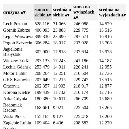
suma na
suma u
średnia u
średnia na
wyjazdach
drużyna
siebie
siebie
wyjazdach
Lech Poznań
528 116
31 066
246 988
14 529
Górnik Zabrze
406 093
23 888
229 775
13 516
Legia Warszawa
399 336
23 490
287 571
16 916
Pogoń Szczecin
306 284
18 017
233 028
13 708
Jagiellonia
302 900
17 818
237 634
13 978
Białystok
Widzew Łódź
293 133
17 243
241 186
14 187
Lechia Gdańsk
253 479
14 911
220 241
12 955
Motor Lublin
208 264
12 251
216 504
12 736
GKS Katowice
207 649
12 215
229 747
13 515
Cracovia
202 357
11 903
218 917
12 877
Korona Kielce
199 439
11 732
216 174
12 716
Arka Gdynia
180 380
10 611
266 709
15 689
Radomiak
168 661
9 921
225 504
13 265
Radom
Wisła Płock
155 165
9 127
225 418
13 260
Zagłębie Lubin
109 404
6 436
208 583
12 270