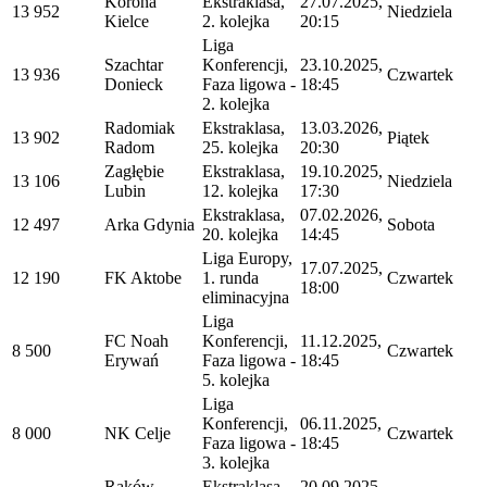
Korona
Ekstraklasa,
27.07.2025,
13 952
Niedziela
Kielce
2. kolejka
20:15
Liga
Szachtar
Konferencji,
23.10.2025,
13 936
Czwartek
Donieck
Faza ligowa -
18:45
2. kolejka
Radomiak
Ekstraklasa,
13.03.2026,
13 902
Piątek
Radom
25. kolejka
20:30
Zagłębie
Ekstraklasa,
19.10.2025,
13 106
Niedziela
Lubin
12. kolejka
17:30
Ekstraklasa,
07.02.2026,
12 497
Arka Gdynia
Sobota
20. kolejka
14:45
Liga Europy,
17.07.2025,
12 190
FK Aktobe
1. runda
Czwartek
18:00
eliminacyjna
Liga
FC Noah
Konferencji,
11.12.2025,
8 500
Czwartek
Erywań
Faza ligowa -
18:45
5. kolejka
Liga
Konferencji,
06.11.2025,
8 000
NK Celje
Czwartek
Faza ligowa -
18:45
3. kolejka
Raków
Ekstraklasa,
20.09.2025,