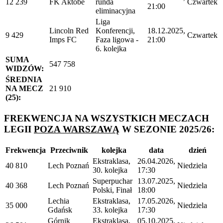
12 239
FK Aktobe
runda
Czwartek
21:00
eliminacyjna
Liga
Lincoln Red
Konferencji,
18.12.2025,
9 429
Czwartek
Imps FC
Faza ligowa -
21:00
6. kolejka
SUMA
547 758
WIDZÓW:
ŚREDNIA
NA MECZ
21 910
(25):
FREKWENCJA NA WSZYSTKICH MECZACH
LEGII
POZA WARSZAWĄ
W SEZONIE 2025/26:
Frekwencja
Przeciwnik
kolejka
data
dzień
Ekstraklasa,
26.04.2026,
40 810
Lech Poznań
Niedziela
30. kolejka
17:30
Superpuchar
13.07.2025,
40 368
Lech Poznań
Niedziela
Polski, Finał
18:00
Lechia
Ekstraklasa,
17.05.2026,
35 000
Niedziela
Gdańsk
33. kolejka
17:30
Górnik
Ekstraklasa,
05.10.2025,