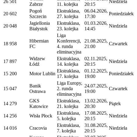
26 501
Niedziela
Zabrze
11. kolejka
20:15
Pogoń
Ekstraklasa,
06.04.2026,
20 602
Poniedziałek
Szczecin
27. kolejka
17:30
Jagiellonia
Ekstraklasa,
01.03.2026,
20 048
Niedziela
Białystok
23. kolejka
14:45
Liga
Hibernian
Konferencji,
21.08.2025,
18 958
Czwartek
FC
4. runda
21:00
eliminacyjna
Widzew
Ekstraklasa,
02.11.2025,
17 897
Niedziela
Łódź
14. kolejka
20:15
Ekstraklasa,
01.12.2025,
15 200
Motor Lublin
Poniedziałek
17. kolejka
19:00
Liga Europy,
Banik
24.07.2025,
15 047
2. runda
Czwartek
Ostrawa
19:00
eliminacyjna
GKS
Ekstraklasa,
13.02.2026,
14 279
Piątek
Katowice
21. kolejka
20:30
Ekstraklasa,
17.08.2025,
14 256
Wisła Płock
Niedziela
5. kolejka
20:15
Ekstraklasa,
31.08.2025,
14 016
Cracovia
Niedziela
7. kolejka
20:15