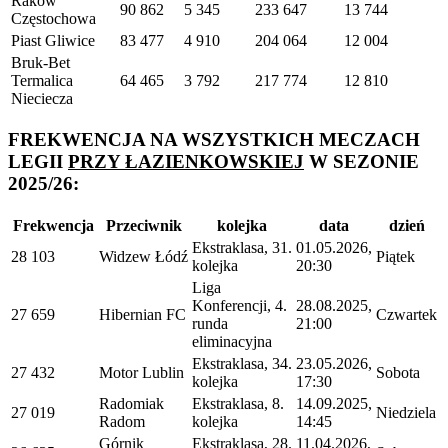
Raków
90 862
5 345
233 647
13 744
Częstochowa
Piast Gliwice
83 477
4 910
204 064
12 004
Bruk-Bet
Termalica
64 465
3 792
217 774
12 810
Nieciecza
FREKWENCJA NA WSZYSTKICH MECZACH
LEGII
PRZY ŁAZIENKOWSKIEJ
W SEZONIE
2025/26:
Frekwencja
Przeciwnik
kolejka
data
dzień
Ekstraklasa, 31.
01.05.2026,
28 103
Widzew Łódź
Piątek
kolejka
20:30
Liga
Konferencji, 4.
28.08.2025,
27 659
Hibernian FC
Czwartek
runda
21:00
eliminacyjna
Ekstraklasa, 34.
23.05.2026,
27 432
Motor Lublin
Sobota
kolejka
17:30
Radomiak
Ekstraklasa, 8.
14.09.2025,
27 019
Niedziela
Radom
kolejka
14:45
Górnik
Ekstraklasa, 28.
11.04.2026,