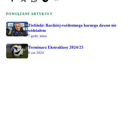
POWIĄZANE ARTYKUŁY
Zieliński: Bardziej ewidentnego karnego dawno nie
widziałem
7 godz. temu
Terminarz Ekstraklasy 2024/25
6 cze 2024