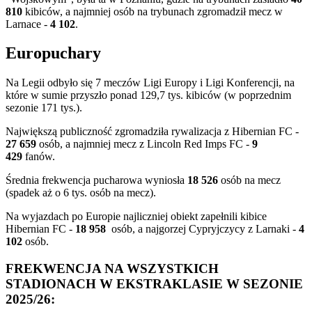
810
kibiców, a najmniej osób na trybunach zgromadził mecz w
Larnace -
4 102
.
Europuchary
Na Legii odbyło się 7 meczów Ligi Europy i Ligi Konferencji, na
które w sumie przyszło ponad 129,7 tys. kibiców (w poprzednim
sezonie 171 tys.).
Największą publiczność zgromadziła rywalizacja z Hibernian FC -
27 659
osób, a najmniej mecz z Lincoln Red Imps FC -
9
429
fanów.
Średnia frekwencja pucharowa wyniosła
18 526
osób na mecz
(spadek aż o 6 tys. osób na mecz).
Na wyjazdach po Europie najliczniej obiekt zapełnili kibice
Hibernian FC -
18 958
osób, a najgorzej Cypryjczycy z Larnaki -
4
102
osób.
FREKWENCJA NA WSZYSTKICH
STADIONACH W EKSTRAKLASIE W SEZONIE
2025/26: