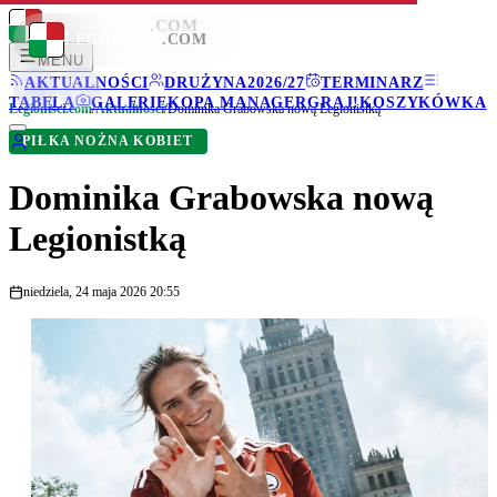
LEGIONISCI
.COM
LEGIONISCI
.COM
MENU
AKTUALNOŚCI
DRUŻYNA
2026/27
TERMINARZ
TABELA
GALERIE
KOPA MANAGER
GRAJ!
KOSZYKÓWKA
Legionisci.com
/
Aktualności
/
Dominika Grabowska nową Legionistką
PIŁKA NOŻNA KOBIET
Dominika Grabowska nową
Legionistką
niedziela, 24 maja 2026 20:55