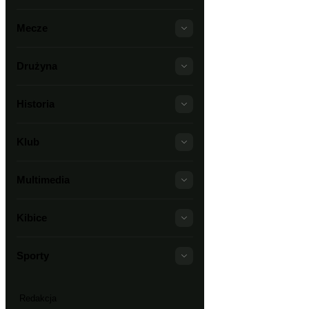
Mecze
Drużyna
Historia
Klub
Multimedia
Kibice
Sporty
Redakcja