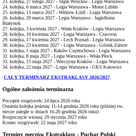
23. kolejka, 27 lutego 2027 - Śląsk Wrocław - Legia Warszawa
24. kolejka, 6 marca 2027 - Legia Warszawa - Motor Lublin
25. kolejka, 13 marca 2027 - Widzew Łódź - Legia Warszawa
26. kolejka, 20 marca 2027 - Legia Warszawa - Jagiellonia
Białystok
27. kolejka, 3 kwietnia 2027 - Wisła Kraków - Legia Warszawa
28. kolejka, 10 kwietnia 2027 - Legia Warszawa - Cracovia
29. kolejka, 17 kwietnia 2027 - Lech Poznań - Legia Warszawa
30. kolejka, 23 kwietnia 2027 - Legia Warszawa - Górnik Zabrze
31. kolejka, 1 maja 2027 - Raków Częstochowa - Legia Warszawa
32. kolejka, 8 maja 2027 - Legia Warszawa - Wisła Płock
33. kolejka, 15 maja 2027 - Wieczysta Kraków - Legia Warszawa
34. kolejka, 22 maja 2027 - Legia Warszawa - GKS Katowice
CAŁY TERMINARZ EKSTRAKLASY 2026/2027
Ogólne założenia terminarza
Początek rozgrywek: 24 lipca 2026 roku
Ostatnia kolejka jesienią: 11-14 grudnia 2026 roku (później ew.
mecze zaległe w dniach 16-20 grudnia 2026 roku)
Rozpoczęcie wiosną: 29 stycznia 2027 roku
Koniec rozgrywek: 22 maja 2027 roku
Terminy meczów Ekstraklasy - Puchar Polski