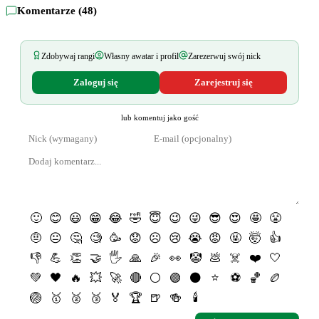
Komentarze (
48
)
Zdobywaj rangi
Własny awatar i profil
Zarezerwuj swój nick
Zaloguj się
Zarejestruj się
lub komentuj jako gość
🙂
😊
😃
😁
😂
🤣
😇
😉
😜
😎
😍
🤩
😤
🤨
😐
🤔
🧐
🥳
😟
☹️
😢
😭
😡
🤬
🤯
👍
👎
💪
👏
🤝
🖐
🙏
🎉
👀
🤡
💩
☠️
❤️
🤍
💚
🖤
🔥
💥
🚀
🔴
⚪️
🟢
⚫️
⭐️
⚽️
🏀
🏉
🏐
🥇
🥈
🥉
🏅
🏆
🍺
🍻
🕯