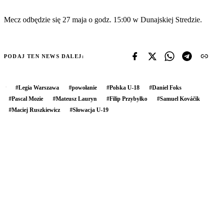
Mecz odbędzie się 27 maja o godz. 15:00 w Dunajskiej Stredzie.
PODAJ TEN NEWS DALEJ:
#
Legia Warszawa
#
powołanie
#
Polska U-18
#
Daniel Foks
#
Pascal Mozie
#
Mateusz Lauryn
#
Filip Przybyłko
#
Samuel Kováčik
#
Maciej Ruszkiewicz
#
Słowacja U-19