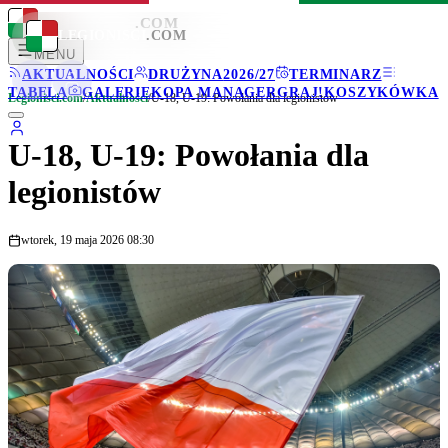
LEGIONISCI
.COM
LEGIONISCI
.COM
MENU
AKTUALNOŚCI
DRUŻYNA
2026/27
TERMINARZ
TABELA
GALERIE
KOPA MANAGER
GRAJ!
KOSZYKÓWKA
Legionisci.com
/
Aktualności
/
U-18, U-19: Powołania dla legionistów
U-18, U-19: Powołania dla
legionistów
wtorek, 19 maja 2026 08:30