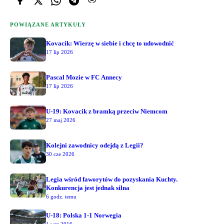
POWIĄZANE ARTYKUŁY
Kovacik: Wierzę w siebie i chcę to udowodnić
17 lip 2026
Pascal Mozie w FC Annecy
17 lip 2026
U-19: Kovacik z bramką przeciw Niemcom
27 maj 2026
Kolejni zawodnicy odejdą z Legii?
30 cze 2026
Legia wśród faworytów do pozyskania Kuchty.
Konkurencja jest jednak silna
6 godz. temu
U-18: Polska 1-1 Norwegia